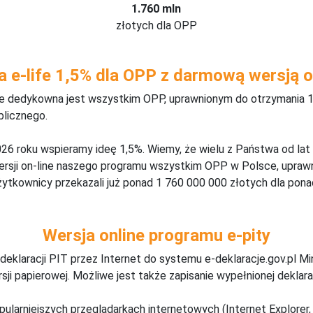
1.760 mln
złotych dla OPP
a e-life 1,5% dla OPP z darmową wersją o
ine dedykowna jest wszystkim OPP, uprawnionym do otrzymania 1
blicznego.
26 roku wspieramy ideę 1,5%. Wiemy, że wielu z Państwa od lat
wersji on-line naszego programu wszystkim OPP w Polsce, upraw
żytkownicy przekazali już ponad 1 760 000 000 złotych dla ponad
Wersja online programu e-pity
deklaracji PIT przez Internet do systemu e-deklaracje.gov.pl M
ji papierowej. Możliwe jest także zapisanie wypełnionej deklarac
pularniejszych przeglądarkach internetowych (Internet Explorer, 