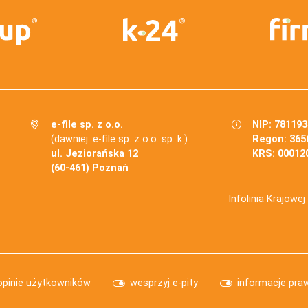
e-file sp. z o.o.
NIP: 78119
(dawniej: e-file sp. z o.o. sp. k.)
Regon: 365
ul. Jeziorańska 12
KRS: 00012
(60-461) Poznań
Infolinia Krajowe
opinie użytkowników
wesprzyj e-pity
informacje pra