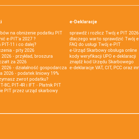
i
e-Deklaracje
bów na obniżenie podatku PIT
sprawdź i rozlicz Twój e PIT 2026
nić e-PIT'a 2027 ?
dlaczego warto sprawdzić Twój e
PIT-11 i co dalej?
FAQ do usługi Twój e-PIT
iczenia - pity 2026
e-Urząd Skarbowy obsługa online
 2026 - przykład, broszura
kody weryfikacji UPO e-deklaracji
czałt za 2026
znajdź kod Urzędu Skarbowego
a 2026 - działalność gospodarcza
e-deklaracje VAT, CIT, PCC oraz in
za 2026 - podatek liniowy 19%
rzymasz zwrot podatku?
IT-8C, PIT-4R i IFT - Płatnik PIT
nie PIT przez urząd skarbowy