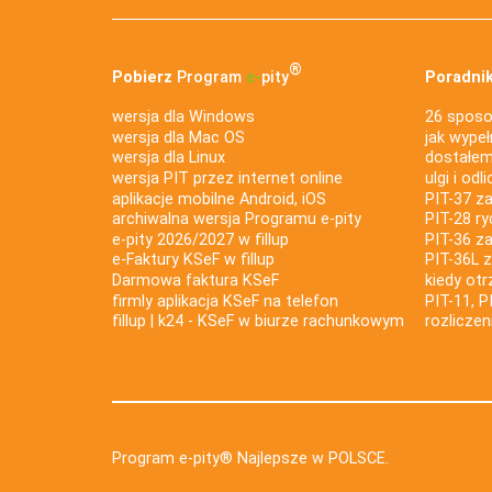
®
Pobierz
Program
e‑
pity
Poradnik
wersja dla Windows
26 sposo
wersja dla Mac OS
jak wypeł
wersja dla Linux
dostałem 
wersja PIT przez internet online
ulgi i odl
aplikacje mobilne Android, iOS
PIT-37 za
archiwalna wersja Programu e-pity
PIT-28 ry
e-pity 2026/2027 w fillup
PIT-36 z
e‑Faktury KSeF w fillup
PIT-36L 
Darmowa faktura KSeF
kiedy ot
firmly aplikacja KSeF na telefon
PIT-11, P
fillup | k24 - KSeF w biurze rachunkowym
rozlicze
Program e-pity® Najlepsze w POLSCE.