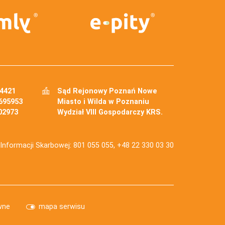
34421
Sąd Rejonowy Poznań Nowe
695953
Miasto i Wilda w Poznaniu
02973
Wydział VIII Gospodarczy KRS.
j Informacji Skarbowej: 801 055 055, +48 22 330 03 30
wne
mapa serwisu