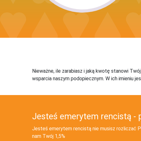
Nieważne, ile zarabiasz i jaką kwotę stanowi Twó
wsparcia naszym podopiecznym. W ich imieniu jes
Jesteś emerytem rencistą - 
Jesteś emerytem rencistą nie musisz rozliczać PI
nam Twój 1,5%