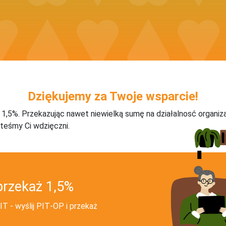
Dziękujemy za Twoje wsparcie!
j 1,5%. Przekazując nawet niewielką sumę na działalnosć organiz
teśmy Ci wdzięczni.
przekaż 1,5%
T - wyślij PIT‑OP i przekaż