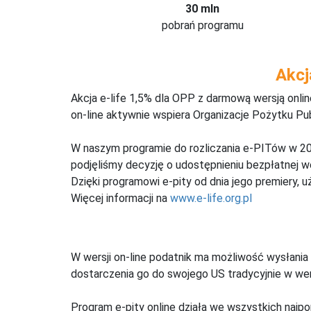
30 mln
pobrań programu
Akcj
Akcja e-life 1,5% dla OPP z darmową wersją onl
on-line aktywnie wspiera Organizacje Pożytku Pu
W naszym programie do rozliczania e-PITów w 20
podjęliśmy decyzję o udostępnieniu bezpłatnej 
Dzięki programowi e-pity od dnia jego premiery, u
Więcej informacji na
www.e-life.org.pl
W wersji on-line podatnik ma możliwość wysłania 
dostarczenia go do swojego US tradycyjnie w wers
Program e-pity online działa we wszystkich najpo