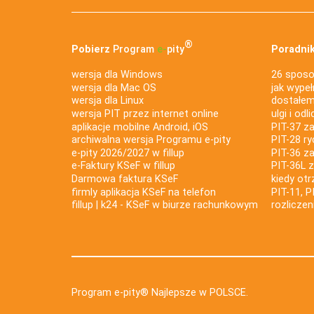
®
Pobierz
Program
e‑
pity
Poradnik
wersja dla Windows
26 sposo
wersja dla Mac OS
jak wypeł
wersja dla Linux
dostałem 
wersja PIT przez internet online
ulgi i odl
aplikacje mobilne Android, iOS
PIT-37 za
archiwalna wersja Programu e-pity
PIT-28 ry
e-pity 2026/2027 w fillup
PIT-36 z
e‑Faktury KSeF w fillup
PIT-36L 
Darmowa faktura KSeF
kiedy ot
firmly aplikacja KSeF na telefon
PIT-11, P
fillup | k24 - KSeF w biurze rachunkowym
rozlicze
Program e-pity® Najlepsze w POLSCE.