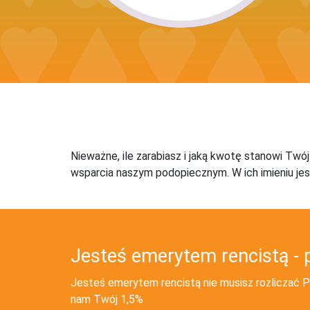
Nieważne, ile zarabiasz i jaką kwotę stanowi Twó
wsparcia naszym podopiecznym. W ich imieniu jes
Jesteś emerytem rencistą - 
Jesteś emerytem rencistą nie musisz rozliczać PI
nam Twój 1,5%