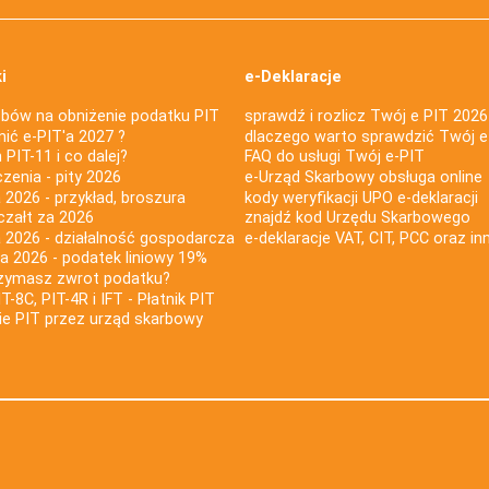
i
e-Deklaracje
bów na obniżenie podatku PIT
sprawdź i rozlicz Twój e PIT 2026
nić e-PIT'a 2027 ?
dlaczego warto sprawdzić Twój e
PIT-11 i co dalej?
FAQ do usługi Twój e-PIT
iczenia - pity 2026
e-Urząd Skarbowy obsługa online
 2026 - przykład, broszura
kody weryfikacji UPO e-deklaracji
czałt za 2026
znajdź kod Urzędu Skarbowego
a 2026 - działalność gospodarcza
e-deklaracje VAT, CIT, PCC oraz in
za 2026 - podatek liniowy 19%
rzymasz zwrot podatku?
IT-8C, PIT-4R i IFT - Płatnik PIT
nie PIT przez urząd skarbowy