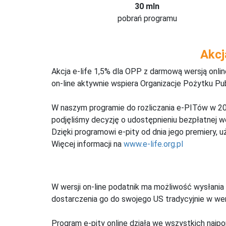
30 mln
pobrań programu
Akcj
Akcja e-life 1,5% dla OPP z darmową wersją onl
on-line aktywnie wspiera Organizacje Pożytku Pu
W naszym programie do rozliczania e-PITów w 20
podjęliśmy decyzję o udostępnieniu bezpłatnej 
Dzięki programowi e-pity od dnia jego premiery, u
Więcej informacji na
www.e-life.org.pl
W wersji on-line podatnik ma możliwość wysłania 
dostarczenia go do swojego US tradycyjnie w wers
Program e-pity online działa we wszystkich najpo