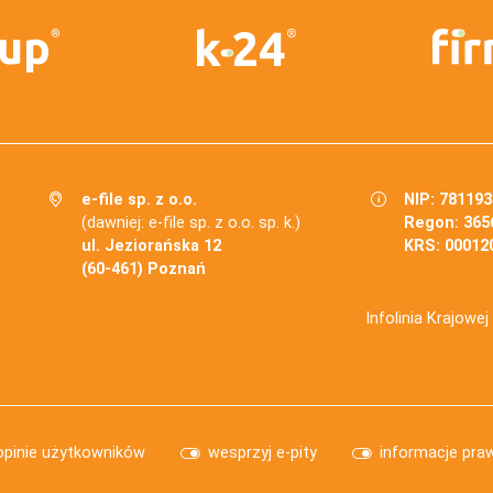
e-file sp. z o.o.
NIP: 78119
(dawniej: e-file sp. z o.o. sp. k.)
Regon: 365
ul. Jeziorańska 12
KRS: 00012
(60-461) Poznań
Infolinia Krajowe
opinie użytkowników
wesprzyj e-pity
informacje pra