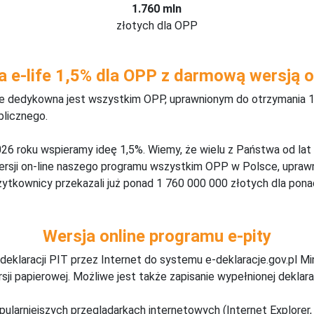
1.760 mln
złotych dla OPP
a e-life 1,5% dla OPP z darmową wersją o
ine dedykowna jest wszystkim OPP, uprawnionym do otrzymania 1
blicznego.
26 roku wspieramy ideę 1,5%. Wiemy, że wielu z Państwa od lat
wersji on-line naszego programu wszystkim OPP w Polsce, upraw
żytkownicy przekazali już ponad 1 760 000 000 złotych dla ponad
Wersja online programu e-pity
deklaracji PIT przez Internet do systemu e-deklaracje.gov.pl M
ji papierowej. Możliwe jest także zapisanie wypełnionej deklarac
pularniejszych przeglądarkach internetowych (Internet Explorer, 