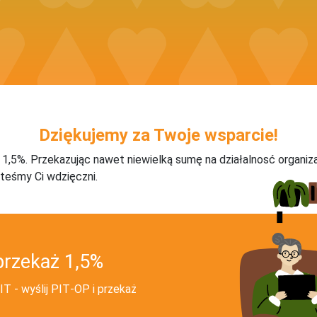
Dziękujemy za Twoje wsparcie!
j 1,5%. Przekazując nawet niewielką sumę na działalnosć organiz
teśmy Ci wdzięczni.
przekaż 1,5%
T - wyślij PIT‑OP i przekaż