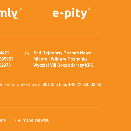
34421
Sąd Rejonowy Poznań Nowe
695953
Miasto i Wilda w Poznaniu
02973
Wydział VIII Gospodarczy KRS.
j Informacji Skarbowej: 801 055 055, +48 22 330 03 30
wne
mapa serwisu