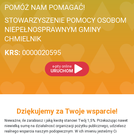
POMÓŻ NAM POMAGAĆ!
STOWARZYSZENIE POMOCY OSOBOM
NIEPEŁNOSPRAWNYM GMINY
CHMIELNIK
KRS:
0000020595
e-pity online
URUCHOM
Dziękujemy za Twoje wsparcie!
Nieważne, ile zarabiasz i jaką kwotę stanowi Twój 1,5%. Przekazując nawet
niewielką sumę na działalnosć organizacji pożytku publicznego, udzielasz
realnego wsparcia naszym podopiecznym. W ich imieniu jesteśmy Ci