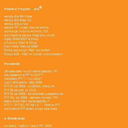
®
Pobierz
Program
e‑
pity
wersja dla Windows
wersja dla Mac OS
wersja dla Linux
wersja PIT przez internet online
aplikacje mobilne Android, iOS
archiwalna wersja Programu e-pity
e-pity 2026/2027 w fillup
e‑Faktury KSeF w fillup
Darmowa faktura KSeF
firmly aplikacja KSeF na telefon
fillup | k24 - KSeF w biurze rachunkowym
Poradniki
26 sposobów na obniżenie podatku PIT
jak wypełnić e-PIT'a 2027 ?
dostałem PIT-11 i co dalej?
ulgi i odliczenia - pity 2026
PIT-37 za 2026 - przykład, broszura
PIT-28 ryczałt za 2026
PIT-36 za 2026 - działalność gospodarcza
PIT-36L za 2026 - podatek liniowy 19%
kiedy otrzymasz zwrot podatku?
PIT-11, PIT-8C, PIT-4R i IFT - Płatnik PIT
rozliczenie PIT przez urząd skarbowy
e-Deklaracje
sprawdź i rozlicz Twój e PIT 2026