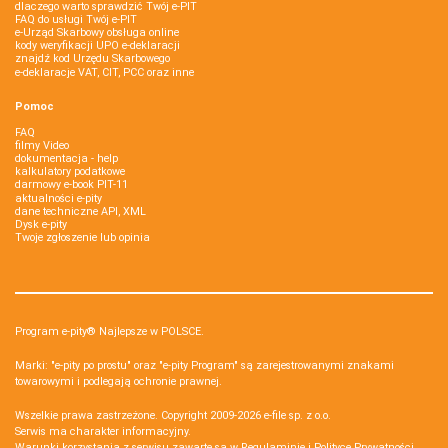
dlaczego warto sprawdzić Twój e-PIT
FAQ do usługi Twój e-PIT
e-Urząd Skarbowy obsługa online
kody weryfikacji UPO e-deklaracji
znajdź kod Urzędu Skarbowego
e-deklaracje VAT, CIT, PCC oraz inne
Pomoc
FAQ
filmy Video
dokumentacja - help
kalkulatory podatkowe
darmowy e-book PIT-11
aktualności e-pity
dane techniczne API, XML
Dysk e-pity
Twoje zgłoszenie lub opinia
Program e-pity® Najlepsze w POLSCE.
Marki: "e-pity po prostu" oraz "e-pity Program" są zarejestrowanymi znakami
towarowymi i podlegają ochronie prawnej.
Wszelkie prawa zastrzeżone. Copyright 2009-2026
e-file sp. z o.o.
Serwis ma charakter informacyjny.
Warunki korzystania z serwisu zawarte są w
Regulaminie
i
Polityce Prywatności
.