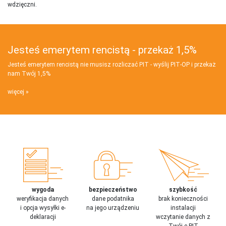
wdzięczni.
Jesteś emerytem rencistą - przekaż 1,5%
Jesteś emerytem rencistą nie musisz rozliczać PIT - wyślij PIT‑OP i przekaż
nam Twój 1,5%
więcej
wygoda
bezpieczeństwo
szybkość
weryfikacja danych
dane podatnika
brak konieczności
i opcja wysyłki e-
na jego urządzeniu
instalacji
deklaracji
wczytanie danych z
Twój e-PIT