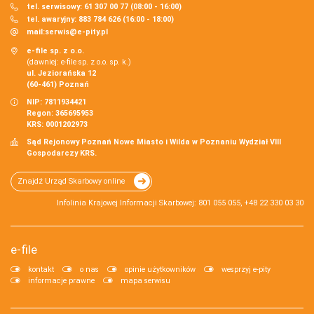
tel. serwisowy: 61 307 00 77 (08:00 - 16:00)
tel. awaryjny: 883 784 626 (16:00 - 18:00)
mail:
serwis@e-pity.pl
e-file sp. z o.o.
(dawniej: e-file sp. z o.o. sp. k.)
ul. Jeziorańska 12
(60-461) Poznań
NIP: 7811934421
Regon: 365695953
KRS: 0001202973
Sąd Rejonowy Poznań Nowe Miasto i Wilda w Poznaniu Wydział VIII
Gospodarczy KRS.
Znajdź Urząd Skarbowy online
Infolinia Krajowej Informacji Skarbowej: 801 055 055, +48 22 330 03 30
e-file
kontakt
o nas
opinie użytkowników
wesprzyj e-pity
informacje prawne
mapa serwisu