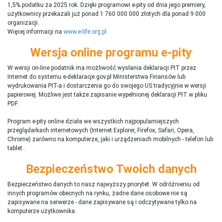
1,5% podatku za 2025 rok. Dzięki programowi e-pity od dnia jego premiery,
użytkownicy przekazali już ponad 1 760 000 000 złotych dla ponad 9 000
organizacji.
Więcej informacji na
www.e-life.org.pl
Wersja online programu e-pity
W wersji on-line podatnik ma możliwość wysłania deklaracji PIT przez
Internet do systemu e-deklaracje.gov.pl Ministerstwa Finansów lub
wydrukowania PIT-a i dostarczenia go do swojego US tradycyjnie w wersji
papierowej. Możliwe jest także zapisanie wypełnionej deklaracji PIT w pliku
PDF.
Program e-pity online działa we wszystkich najpopularniejszych
przeglądarkach internetowych (Internet Explorer, Firefox, Safari, Opera,
Chrome) zarówno na komputerze, jaki i urządzeniach mobilnych - telefon lub
tablet..
Bezpieczeństwo Twoich danych
Bezpieczeństwo danych to nasz najwyższy priorytet. W odróżnieniu od
innych programów obecnych na rynku,
ż
adne dane osobowe nie są
zapisywane na serwerze - dane zapisywane są i odczytywane tylko na
komputerze użytkownika.