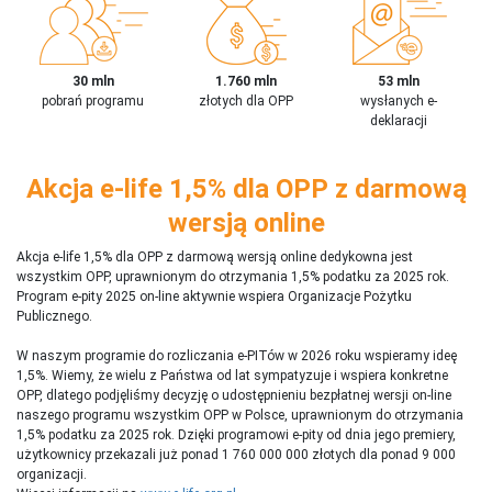
30 mln
1.760 mln
53 mln
pobrań programu
złotych dla OPP
wysłanych e-
deklaracji
Akcja e-life 1,5% dla OPP z darmową
wersją online
Akcja e-life 1,5% dla OPP z darmową wersją online dedykowna jest
wszystkim OPP, uprawnionym do otrzymania 1,5% podatku za 2025 rok.
Program e-pity 2025 on-line aktywnie wspiera Organizacje Pożytku
Publicznego.
W naszym programie do rozliczania e-PITów w 2026 roku wspieramy ideę
1,5%. Wiemy, że wielu z Państwa od lat sympatyzuje i wspiera konkretne
OPP, dlatego podjęliśmy decyzję o udostępnieniu bezpłatnej wersji on-line
naszego programu wszystkim OPP w Polsce, uprawnionym do otrzymania
1,5% podatku za 2025 rok. Dzięki programowi e-pity od dnia jego premiery,
użytkownicy przekazali już ponad 1 760 000 000 złotych dla ponad 9 000
organizacji.