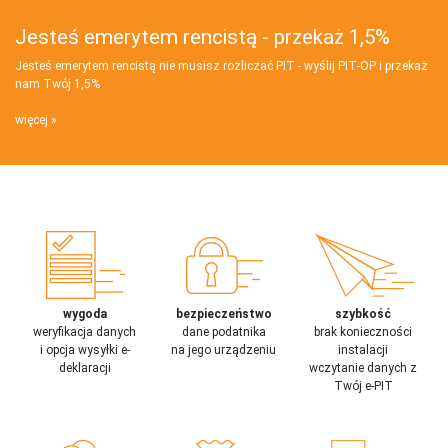
Jesteś emerytem rencistą - przekaż 1,5%
Jesteś emerytem rencistą nie musisz rozliczać PIT - wyślij PIT‑OP i przekaż
nam Twój 1,5%
więcej
wygoda
bezpieczeństwo
szybkość
weryfikacja danych
dane podatnika
brak konieczności
i opcja wysyłki e-
na jego urządzeniu
instalacji
deklaracji
wczytanie danych z
Twój e-PIT