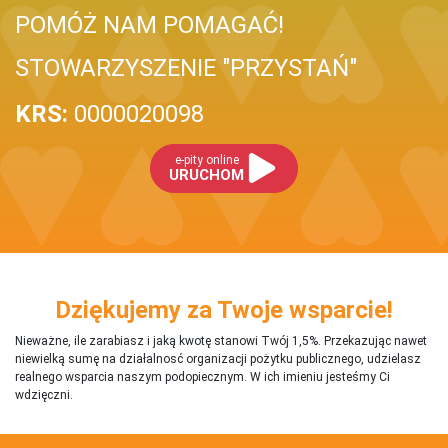
POMÓŻ NAM POMAGAĆ!
STOWARZYSZENIE "PRZYSTAŃ"
KRS:
0000020098
e-pity online
URUCHOM
Dziękujemy za Twoje wsparcie!
Nieważne, ile zarabiasz i jaką kwotę stanowi Twój 1,5%. Przekazując nawet
niewielką sumę na działalnosć organizacji pożytku publicznego, udzielasz
realnego wsparcia naszym podopiecznym. W ich imieniu jesteśmy Ci
wdzięczni.