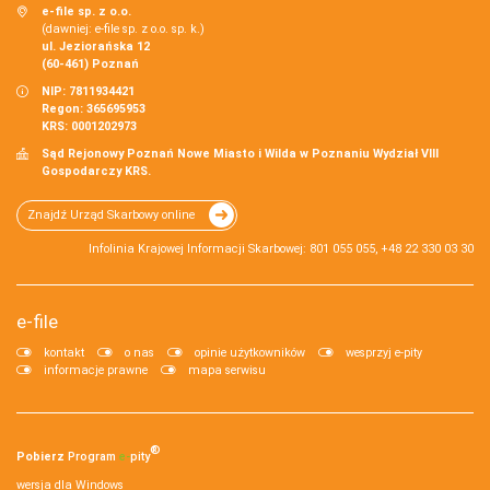
e-file sp. z o.o.
(dawniej: e-file sp. z o.o. sp. k.)
ul. Jeziorańska 12
(60-461) Poznań
NIP: 7811934421
Regon: 365695953
KRS: 0001202973
Sąd Rejonowy Poznań Nowe Miasto i Wilda w Poznaniu Wydział VIII
Gospodarczy KRS.
Znajdź Urząd Skarbowy online
Infolinia Krajowej Informacji Skarbowej: 801 055 055, +48 22 330 03 30
e-file
kontakt
o nas
opinie użytkowników
wesprzyj e-pity
informacje prawne
mapa serwisu
®
Pobierz
Program
e‑
pity
wersja dla Windows