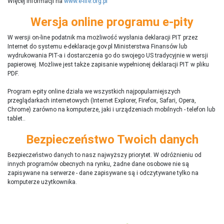
Więcej informacji na
www.e-life.org.pl
Wersja online programu e-pity
W wersji on-line podatnik ma możliwość wysłania deklaracji PIT przez
Internet do systemu e-deklaracje.gov.pl Ministerstwa Finansów lub
wydrukowania PIT-a i dostarczenia go do swojego US tradycyjnie w wersji
papierowej. Możliwe jest także zapisanie wypełnionej deklaracji PIT w pliku
PDF.
Program e-pity online działa we wszystkich najpopularniejszych
przeglądarkach internetowych (Internet Explorer, Firefox, Safari, Opera,
Chrome) zarówno na komputerze, jaki i urządzeniach mobilnych - telefon lub
tablet..
Bezpieczeństwo Twoich danych
Bezpieczeństwo danych to nasz najwyższy priorytet. W odróżnieniu od
innych programów obecnych na rynku,
ż
adne dane osobowe nie są
zapisywane na serwerze - dane zapisywane są i odczytywane tylko na
komputerze użytkownika.