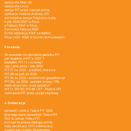
wersja dla Mac OS
wersja dla Linux
wersja PIT przez internet online
aplikacje mobilne Android, iOS
archiwalna wersja Programu e-pity
e-pity 2026/2027 w fillup
e‑Faktury KSeF w fillup
Darmowa faktura KSeF
firmly aplikacja KSeF na telefon
fillup | k24 - KSeF w biurze rachunkowym
Poradniki
26 sposobów na obniżenie podatku PIT
jak wypełnić e-PIT'a 2027 ?
dostałem PIT-11 i co dalej?
ulgi i odliczenia - pity 2026
PIT-37 za 2026 - przykład, broszura
PIT-28 ryczałt za 2026
PIT-36 za 2026 - działalność gospodarcza
PIT-36L za 2026 - podatek liniowy 19%
kiedy otrzymasz zwrot podatku?
PIT-11, PIT-8C, PIT-4R i IFT - Płatnik PIT
rozliczenie PIT przez urząd skarbowy
e-Deklaracje
sprawdź i rozlicz Twój e PIT 2026
dlaczego warto sprawdzić Twój e-PIT
FAQ do usługi Twój e-PIT
e-Urząd Skarbowy obsługa online
kody weryfikacji UPO e-deklaracji
znajdź kod Urzędu Skarbowego