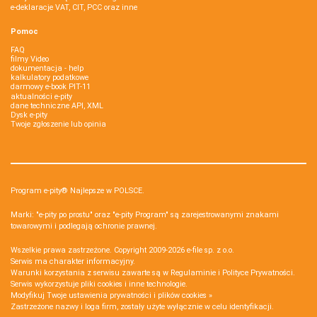
e-deklaracje VAT, CIT, PCC oraz inne
Pomoc
FAQ
filmy Video
dokumentacja - help
kalkulatory podatkowe
darmowy e-book PIT-11
aktualności e-pity
dane techniczne API, XML
Dysk e-pity
Twoje zgłoszenie lub opinia
Program e-pity® Najlepsze w POLSCE.
Marki: "e-pity po prostu" oraz "e-pity Program" są zarejestrowanymi znakami
towarowymi i podlegają ochronie prawnej.
Wszelkie prawa zastrzeżone. Copyright 2009-2026
e-file sp. z o.o.
Serwis ma charakter informacyjny.
Warunki korzystania z serwisu zawarte są w
Regulaminie
i
Polityce Prywatności
.
Serwis wykorzystuje
pliki cookies i inne technologie
.
Modyfikuj Twoje ustawienia prywatności i plików cookies »
Zastrzeżone nazwy i loga firm, zostały użyte wyłącznie w celu identyfikacji.