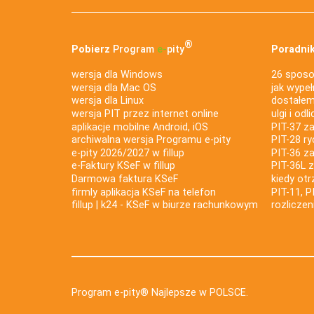
®
Pobierz
Program
e‑
pity
Poradnik
wersja dla Windows
26 sposo
wersja dla Mac OS
jak wypeł
wersja dla Linux
dostałem 
wersja PIT przez internet online
ulgi i odl
aplikacje mobilne Android, iOS
PIT-37 za
archiwalna wersja Programu e-pity
PIT-28 ry
e-pity 2026/2027 w fillup
PIT-36 z
e‑Faktury KSeF w fillup
PIT-36L 
Darmowa faktura KSeF
kiedy ot
firmly aplikacja KSeF na telefon
PIT-11, P
fillup | k24 - KSeF w biurze rachunkowym
rozlicze
Program e-pity® Najlepsze w POLSCE.