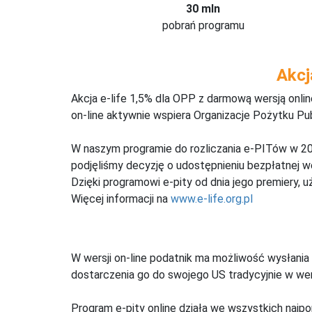
30 mln
pobrań programu
Akcj
Akcja e-life 1,5% dla OPP z darmową wersją onl
on-line aktywnie wspiera Organizacje Pożytku Pu
W naszym programie do rozliczania e-PITów w 20
podjęliśmy decyzję o udostępnieniu bezpłatnej 
Dzięki programowi e-pity od dnia jego premiery, u
Więcej informacji na
www.e-life.org.pl
W wersji on-line podatnik ma możliwość wysłania 
dostarczenia go do swojego US tradycyjnie w wers
Program e-pity online działa we wszystkich najpo