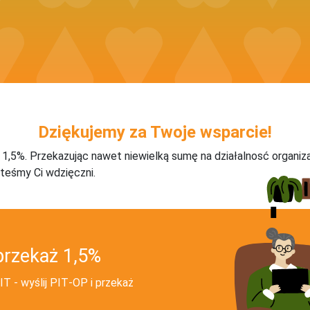
Dziękujemy za Twoje wsparcie!
j 1,5%. Przekazując nawet niewielką sumę na działalnosć organiz
teśmy Ci wdzięczni.
przekaż 1,5%
T - wyślij PIT‑OP i przekaż