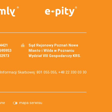
34421
Sąd Rejonowy Poznań Nowe
695953
Miasto i Wilda w Poznaniu
02973
Wydział VIII Gospodarczy KRS.
j Informacji Skarbowej: 801 055 055, +48 22 330 03 30
wne
mapa serwisu