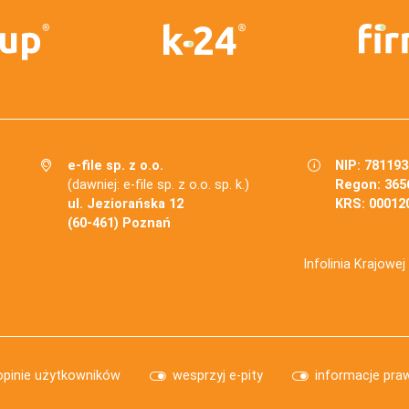
e-file sp. z o.o.
NIP: 78119
(dawniej: e-file sp. z o.o. sp. k.)
Regon: 365
ul. Jeziorańska 12
KRS: 00012
(60-461) Poznań
Infolinia Krajowe
opinie użytkowników
wesprzyj e-pity
informacje pra