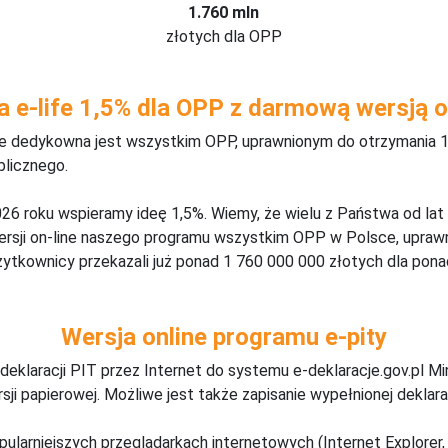
1.760 mln
złotych dla OPP
a e-life 1,5% dla OPP z darmową wersją o
ine dedykowna jest wszystkim OPP, uprawnionym do otrzymania 1
blicznego.
26 roku wspieramy ideę 1,5%. Wiemy, że wielu z Państwa od lat
wersji on-line naszego programu wszystkim OPP w Polsce, upraw
żytkownicy przekazali już ponad 1 760 000 000 złotych dla ponad
Wersja online programu e-pity
deklaracji PIT przez Internet do systemu e-deklaracje.gov.pl M
ji papierowej. Możliwe jest także zapisanie wypełnionej deklarac
pularniejszych przeglądarkach internetowych (Internet Explorer, 