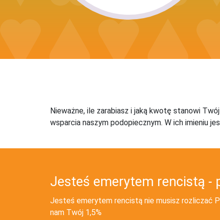
Nieważne, ile zarabiasz i jaką kwotę stanowi Twó
wsparcia naszym podopiecznym. W ich imieniu jes
Jesteś emerytem rencistą - 
Jesteś emerytem rencistą nie musisz rozliczać PI
nam Twój 1,5%