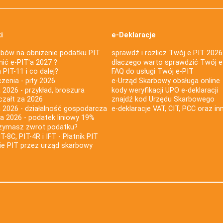
i
e-Deklaracje
bów na obniżenie podatku PIT
sprawdź i rozlicz Twój e PIT 2026
nić e-PIT'a 2027 ?
dlaczego warto sprawdzić Twój e
PIT-11 i co dalej?
FAQ do usługi Twój e-PIT
iczenia - pity 2026
e-Urząd Skarbowy obsługa online
 2026 - przykład, broszura
kody weryfikacji UPO e-deklaracji
czałt za 2026
znajdź kod Urzędu Skarbowego
a 2026 - działalność gospodarcza
e-deklaracje VAT, CIT, PCC oraz in
za 2026 - podatek liniowy 19%
rzymasz zwrot podatku?
IT-8C, PIT-4R i IFT - Płatnik PIT
nie PIT przez urząd skarbowy