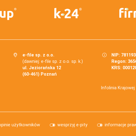
e-file sp. z o.o.
NIP: 78119
(dawniej: e-file sp. z o.o. sp. k.)
Regon: 365
ul. Jeziorańska 12
KRS: 00012
(60-461) Poznań
Infolinia Krajowe
opinie użytkowników
wesprzyj e-pity
informacje pra