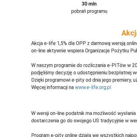
30 mln
pobrań programu
Akcj
Akcja e-life 1,5% dla OPP z darmową wersją onl
on-line aktywnie wspiera Organizacje Pożytku Pu
W naszym programie do rozliczania e-PITów w 20
podjęliśmy decyzję o udostępnieniu bezpłatnej 
Dzięki programowi e-pity od dnia jego premiery, u
Więcej informacji na
www.e-life.org.pl
W wersji on-line podatnik ma możliwość wysłania 
dostarczenia go do swojego US tradycyjnie w wers
Program e-pity online działa we wszystkich najpo