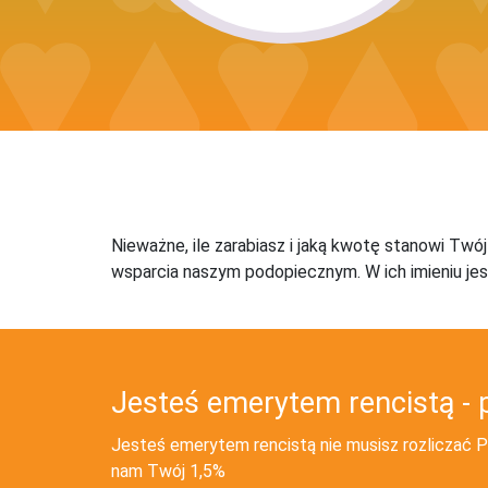
Nieważne, ile zarabiasz i jaką kwotę stanowi Twó
wsparcia naszym podopiecznym. W ich imieniu jes
Jesteś emerytem rencistą - 
Jesteś emerytem rencistą nie musisz rozliczać PI
nam Twój 1,5%