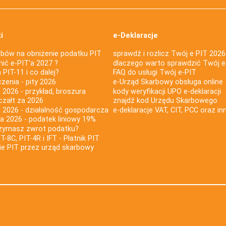
i
e-Deklaracje
bów na obniżenie podatku PIT
sprawdź i rozlicz Twój e PIT 2026
nić e-PIT'a 2027 ?
dlaczego warto sprawdzić Twój e
PIT-11 i co dalej?
FAQ do usługi Twój e-PIT
iczenia - pity 2026
e-Urząd Skarbowy obsługa online
 2026 - przykład, broszura
kody weryfikacji UPO e-deklaracji
czałt za 2026
znajdź kod Urzędu Skarbowego
a 2026 - działalność gospodarcza
e-deklaracje VAT, CIT, PCC oraz in
za 2026 - podatek liniowy 19%
rzymasz zwrot podatku?
IT-8C, PIT-4R i IFT - Płatnik PIT
nie PIT przez urząd skarbowy