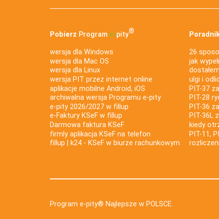
®
Pobierz
Program
e‑
pity
Poradnik
wersja dla Windows
26 sposo
wersja dla Mac OS
jak wypeł
wersja dla Linux
dostałem 
wersja PIT przez internet online
ulgi i odl
aplikacje mobilne Android, iOS
PIT-37 za
archiwalna wersja Programu e-pity
PIT-28 ry
e-pity 2026/2027 w fillup
PIT-36 z
e‑Faktury KSeF w fillup
PIT-36L 
Darmowa faktura KSeF
kiedy ot
firmly aplikacja KSeF na telefon
PIT-11, P
fillup | k24 - KSeF w biurze rachunkowym
rozlicze
Program e-pity® Najlepsze w POLSCE.