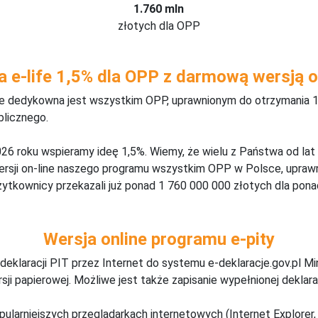
1.760 mln
złotych dla OPP
a e-life 1,5% dla OPP z darmową wersją o
ine dedykowna jest wszystkim OPP, uprawnionym do otrzymania 1
blicznego.
26 roku wspieramy ideę 1,5%. Wiemy, że wielu z Państwa od lat
wersji on-line naszego programu wszystkim OPP w Polsce, upraw
żytkownicy przekazali już ponad 1 760 000 000 złotych dla ponad
Wersja online programu e-pity
deklaracji PIT przez Internet do systemu e-deklaracje.gov.pl M
ji papierowej. Możliwe jest także zapisanie wypełnionej deklarac
pularniejszych przeglądarkach internetowych (Internet Explorer, 