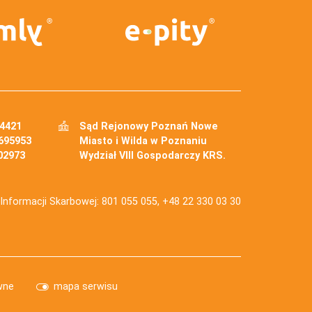
34421
Sąd Rejonowy Poznań Nowe
695953
Miasto i Wilda w Poznaniu
02973
Wydział VIII Gospodarczy KRS.
j Informacji Skarbowej: 801 055 055, +48 22 330 03 30
wne
mapa serwisu