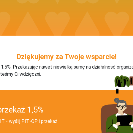
Dziękujemy za Twoje wsparcie!
j 1,5%. Przekazując nawet niewielką sumę na działalnosć organiz
teśmy Ci wdzięczni.
przekaż 1,5%
T - wyślij PIT‑OP i przekaż