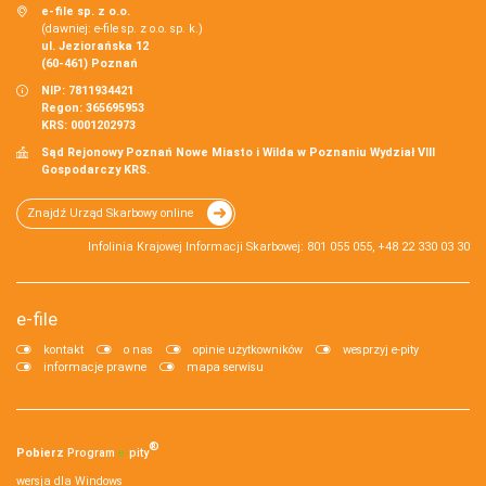
e-file sp. z o.o.
(dawniej: e-file sp. z o.o. sp. k.)
ul. Jeziorańska 12
(60-461) Poznań
NIP: 7811934421
Regon: 365695953
KRS: 0001202973
Sąd Rejonowy Poznań Nowe Miasto i Wilda w Poznaniu Wydział VIII
Gospodarczy KRS.
Znajdź Urząd Skarbowy online
Infolinia Krajowej Informacji Skarbowej: 801 055 055, +48 22 330 03 30
e-file
kontakt
o nas
opinie użytkowników
wesprzyj e-pity
informacje prawne
mapa serwisu
®
Pobierz
Program
e‑
pity
wersja dla Windows