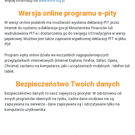
Więcej informacji na
www.e-life.org.pl
Wersja online programu e-pity
W wersji on-line podatnik ma możliwość wysłania deklaracji PIT przez
Internet do systemu e-deklaracje.gov.pl Ministerstwa Finansów lub
wydrukowania PIT-a i dostarczenia go do swojego US tradycyjnie w wersji
papierowej. Możliwe jest także zapisanie wypełnionej deklaracji PIT w pliku
PDF.
Program e-pity online działa we wszystkich najpopularniejszych
przeglądarkach internetowych (Internet Explorer, Firefox, Safari, Opera,
Chrome) zarówno na komputerze, jaki i urządzeniach mobilnych - telefon lub
tablet..
Bezpieczeństwo Twoich danych
Bezpieczeństwo danych to nasz najwyższy priorytet. W odróżnieniu od
innych programów obecnych na rynku,
ż
adne dane osobowe nie są
zapisywane na serwerze - dane zapisywane są i odczytywane tylko na
komputerze użytkownika.