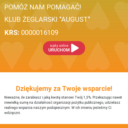
POMÓŻ NAM POMAGAĆ!
KLUB ŻEGLARSKI "AUGUST"
KRS:
0000016109
e-pity online
URUCHOM
Dziękujemy za Twoje wsparcie!
Nieważne, ile zarabiasz i jaką kwotę stanowi Twój 1,5%. Przekazując nawet
niewielką sumę na działalnosć organizacji pożytku publicznego, udzielasz
realnego wsparcia naszym podopiecznym. W ich imieniu jesteśmy Ci
wdzięczni.