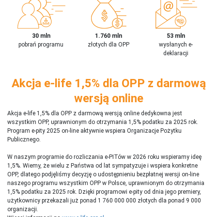
30 mln
1.760 mln
53 mln
pobrań programu
złotych dla OPP
wysłanych e-
deklaracji
Akcja e-life 1,5% dla OPP z darmową
wersją online
Akcja e-life 1,5% dla OPP z darmową wersją online dedykowna jest
wszystkim OPP, uprawnionym do otrzymania 1,5% podatku za 2025 rok.
Program e-pity 2025 on-line aktywnie wspiera Organizacje Pożytku
Publicznego.
W naszym programie do rozliczania e-PITów w 2026 roku wspieramy ideę
1,5%. Wiemy, że wielu z Państwa od lat sympatyzuje i wspiera konkretne
OPP, dlatego podjęliśmy decyzję o udostępnieniu bezpłatnej wersji on-line
naszego programu wszystkim OPP w Polsce, uprawnionym do otrzymania
1,5% podatku za 2025 rok. Dzięki programowi e-pity od dnia jego premiery,
użytkownicy przekazali już ponad 1 760 000 000 złotych dla ponad 9 000
organizacji.