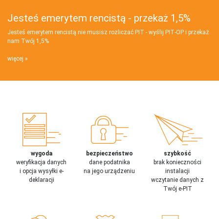
Jesteś emerytem rencistą - przekaż 1,5%
Jesteś emerytem rencistą nie musisz rozliczać PIT - wyślij PIT‑OP i przekaż
nam Twój 1,5%
więcej
wygoda
bezpieczeństwo
szybkość
weryfikacja danych
dane podatnika
brak konieczności
i opcja wysyłki e-
na jego urządzeniu
instalacji
deklaracji
wczytanie danych z
Twój e-PIT