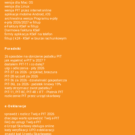
wersja dla Mac OS
wersja dla Linux
wersja PIT przez internet online
aplikacje mobilne Android, iOS
archiwalna wersja Programu e-pity
e-pity 2026/2027 w fillup
e‑Faktury KSeF w fillup
Darmowa faktura KSeF
firmly aplikacja KSeF na telefon
fillup | k24 - KSeF w biurze rachunkowym
Poradniki
26 sposobów na obniżenie podatku PIT
jak wypełnić e-PIT'a 2027 ?
dostałem PIT-11 i co dalej?
ulgi i odliczenia - pity 2026
PIT-37 za 2026 - przykład, broszura
PIT-28 ryczałt za 2026
PIT-36 za 2026 - działalność gospodarcza
PIT-36L za 2026 - podatek liniowy 19%
kiedy otrzymasz zwrot podatku?
PIT-11, PIT-8C, PIT-4R i IFT - Płatnik PIT
rozliczenie PIT przez urząd skarbowy
e-Deklaracje
sprawdź i rozlicz Twój e PIT 2026
dlaczego warto sprawdzić Twój e-PIT
FAQ do usługi Twój e-PIT
e-Urząd Skarbowy obsługa online
kody weryfikacji UPO e-deklaracji
znajdź kod Urzędu Skarbowego