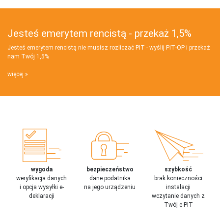
Jesteś emerytem rencistą - przekaż 1,5%
Jesteś emerytem rencistą nie musisz rozliczać PIT - wyślij PIT‑OP i przekaż
nam Twój 1,5%
więcej
wygoda
bezpieczeństwo
szybkość
weryfikacja danych
dane podatnika
brak konieczności
i opcja wysyłki e-
na jego urządzeniu
instalacji
deklaracji
wczytanie danych z
Twój e-PIT