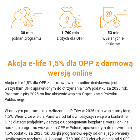
30 mln
1.760 mln
53 mln
pobrań programu
złotych dla OPP
wysłanych e-
deklaracji
Akcja e-life 1,5% dla OPP z darmową
wersją online
Akcja e-life 1,5% dla OPP z darmową wersją online dedykowna jest
wszystkim OPP, uprawnionym do otrzymania 1,5% podatku za 2025 rok.
Program e-pity 2025 on-line aktywnie wspiera Organizacje Pożytku
Publicznego.
W naszym programie do rozliczania e-PITów w 2026 roku wspieramy ideę
1,5%. Wiemy, że wielu z Państwa od lat sympatyzuje i wspiera konkretne
OPP, dlatego podjęliśmy decyzję o udostępnieniu bezpłatnej wersji on-line
naszego programu wszystkim OPP w Polsce, uprawnionym do otrzymania
1,5% podatku za 2025 rok. Dzięki programowi e-pity od dnia jego premiery,
użytkownicy przekazali już ponad 1 760 000 000 złotych dla ponad 9 000