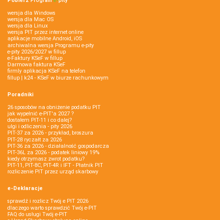
Pobierz
Program
e‑
pity
wersja dla Windows
wersja dla Mac OS
wersja dla Linux
wersja PIT przez internet online
aplikacje mobilne Android, iOS
archiwalna wersja Programu e-pity
e-pity 2026/2027 w fillup
e‑Faktury KSeF w fillup
Darmowa faktura KSeF
firmly aplikacja KSeF na telefon
fillup | k24 - KSeF w biurze rachunkowym
Poradniki
26 sposobów na obniżenie podatku PIT
jak wypełnić e-PIT'a 2027 ?
dostałem PIT-11 i co dalej?
ulgi i odliczenia - pity 2026
PIT-37 za 2026 - przykład, broszura
PIT-28 ryczałt za 2026
PIT-36 za 2026 - działalność gospodarcza
PIT-36L za 2026 - podatek liniowy 19%
kiedy otrzymasz zwrot podatku?
PIT-11, PIT-8C, PIT-4R i IFT - Płatnik PIT
rozliczenie PIT przez urząd skarbowy
e-Deklaracje
sprawdź i rozlicz Twój e PIT 2026
dlaczego warto sprawdzić Twój e-PIT
FAQ do usługi Twój e-PIT