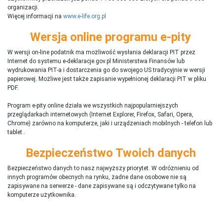
organizacji.
Więcej informacji na
www.e-life.org.pl
Wersja online programu e-pity
W wersji on-line podatnik ma możliwość wysłania deklaracji PIT przez
Internet do systemu e-deklaracje.gov.pl Ministerstwa Finansów lub
wydrukowania PIT-a i dostarczenia go do swojego US tradycyjnie w wersji
papierowej. Możliwe jest także zapisanie wypełnionej deklaracji PIT w pliku
PDF.
Program e-pity online działa we wszystkich najpopularniejszych
przeglądarkach internetowych (Internet Explorer, Firefox, Safari, Opera,
Chrome) zarówno na komputerze, jaki i urządzeniach mobilnych - telefon lub
tablet..
Bezpieczeństwo Twoich danych
Bezpieczeństwo danych to nasz najwyższy priorytet. W odróżnieniu od
innych programów obecnych na rynku,
ż
adne dane osobowe nie są
zapisywane na serwerze - dane zapisywane są i odczytywane tylko na
komputerze użytkownika.