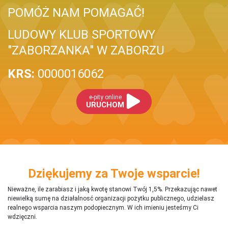
POMÓŻ NAM POMAGAĆ!
LUDOWY KLUB SPORTOWY
"ZABORZANKA" W ZABORZU
KRS:
0000016062
e-pity online
URUCHOM
Dziękujemy za Twoje wsparcie!
Nieważne, ile zarabiasz i jaką kwotę stanowi Twój 1,5%. Przekazując nawet
niewielką sumę na działalnosć organizacji pożytku publicznego, udzielasz
realnego wsparcia naszym podopiecznym. W ich imieniu jesteśmy Ci
wdzięczni.