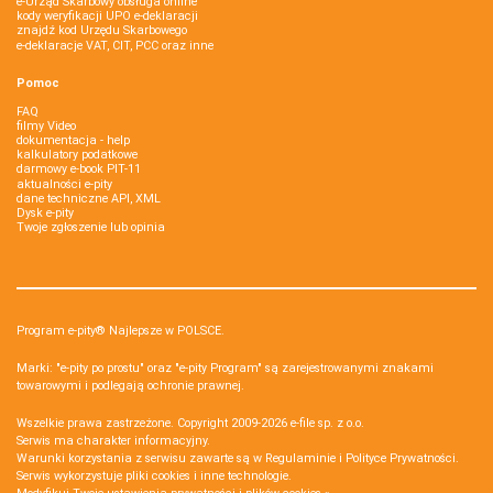
e-Urząd Skarbowy obsługa online
kody weryfikacji UPO e-deklaracji
znajdź kod Urzędu Skarbowego
e-deklaracje VAT, CIT, PCC oraz inne
Pomoc
FAQ
filmy Video
dokumentacja - help
kalkulatory podatkowe
darmowy e-book PIT-11
aktualności e-pity
dane techniczne API, XML
Dysk e-pity
Twoje zgłoszenie lub opinia
Program e-pity® Najlepsze w POLSCE.
Marki: "e-pity po prostu" oraz "e-pity Program" są zarejestrowanymi znakami
towarowymi i podlegają ochronie prawnej.
Wszelkie prawa zastrzeżone. Copyright 2009-2026
e-file sp. z o.o.
Serwis ma charakter informacyjny.
Warunki korzystania z serwisu zawarte są w
Regulaminie
i
Polityce Prywatności
.
Serwis wykorzystuje
pliki cookies i inne technologie
.