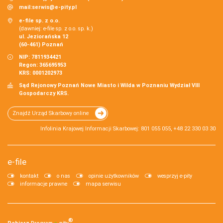
mail:
serwis@e-pity.pl
e-file sp. z o.o.
(dawniej: e-file sp. z o.o. sp. k.)
ul. Jeziorańska 12
(60-461) Poznań
NIP: 7811934421
Regon: 365695953
KRS: 0001202973
Sąd Rejonowy Poznań Nowe Miasto i Wilda w Poznaniu Wydział VIII
Gospodarczy KRS.
Znajdź Urząd Skarbowy online
Infolinia Krajowej Informacji Skarbowej: 801 055 055, +48 22 330 03 30
e-file
kontakt
o nas
opinie użytkowników
wesprzyj e-pity
informacje prawne
mapa serwisu
®