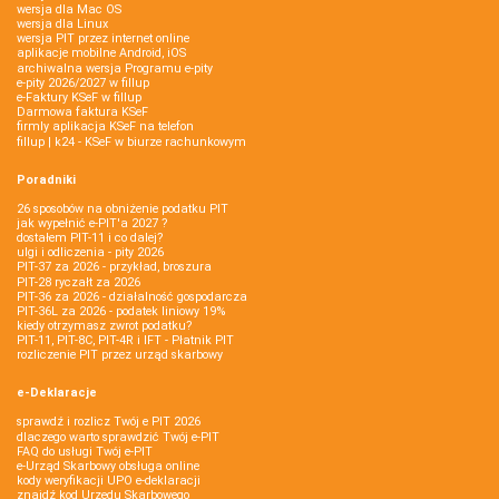
wersja dla Mac OS
wersja dla Linux
wersja PIT przez internet online
aplikacje mobilne Android, iOS
archiwalna wersja Programu e-pity
e-pity 2026/2027 w fillup
e‑Faktury KSeF w fillup
Darmowa faktura KSeF
firmly aplikacja KSeF na telefon
fillup | k24 - KSeF w biurze rachunkowym
Poradniki
26 sposobów na obniżenie podatku PIT
jak wypełnić e-PIT'a 2027 ?
dostałem PIT-11 i co dalej?
ulgi i odliczenia - pity 2026
PIT-37 za 2026 - przykład, broszura
PIT-28 ryczałt za 2026
PIT-36 za 2026 - działalność gospodarcza
PIT-36L za 2026 - podatek liniowy 19%
kiedy otrzymasz zwrot podatku?
PIT-11, PIT-8C, PIT-4R i IFT - Płatnik PIT
rozliczenie PIT przez urząd skarbowy
e-Deklaracje
sprawdź i rozlicz Twój e PIT 2026
dlaczego warto sprawdzić Twój e-PIT
FAQ do usługi Twój e-PIT
e-Urząd Skarbowy obsługa online
kody weryfikacji UPO e-deklaracji
znajdź kod Urzędu Skarbowego