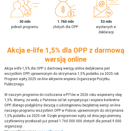
30 mln
1.760 mln
53 mln
pobrań programu
złotych dla OPP
wysłanych e-
deklaracji
Akcja e-life 1,5% dla OPP z darmową
wersją online
Akcja e-life 1,5% dla OPP z darmową wersją online dedykowna jest
wszystkim OPP, uprawnionym do otrzymania 1,5% podatku za 2025 rok.
Program e-pity 2025 on-line aktywnie wspiera Organizacje Pożytku
Publicznego.
W naszym programie do rozliczania e-PITów w 2026 roku wspieramy ideę
1,5%. Wiemy, że wielu z Państwa od lat sympatyzuje i wspiera konkretne
OPP, dlatego podjęliśmy decyzję o udostępnieniu bezpłatnej wersji on-line
naszego programu wszystkim OPP w Polsce, uprawnionym do otrzymania
1,5% podatku za 2025 rok. Dzięki programowi e-pity od dnia jego premiery,
użytkownicy przekazali już ponad 1 760 000 000 złotych dla ponad 9 000
organizacji.