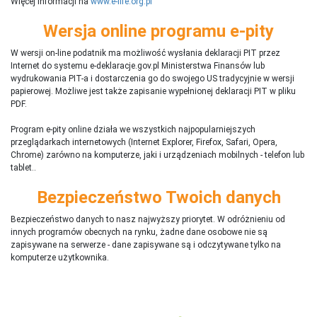
Więcej informacji na
www.e-life.org.pl
Wersja online programu e-pity
W wersji on-line podatnik ma możliwość wysłania deklaracji PIT przez
Internet do systemu e-deklaracje.gov.pl Ministerstwa Finansów lub
wydrukowania PIT-a i dostarczenia go do swojego US tradycyjnie w wersji
papierowej. Możliwe jest także zapisanie wypełnionej deklaracji PIT w pliku
PDF.
Program e-pity online działa we wszystkich najpopularniejszych
przeglądarkach internetowych (Internet Explorer, Firefox, Safari, Opera,
Chrome) zarówno na komputerze, jaki i urządzeniach mobilnych - telefon lub
tablet..
Bezpieczeństwo Twoich danych
Bezpieczeństwo danych to nasz najwyższy priorytet. W odróżnieniu od
innych programów obecnych na rynku,
ż
adne dane osobowe nie są
zapisywane na serwerze - dane zapisywane są i odczytywane tylko na
komputerze użytkownika.