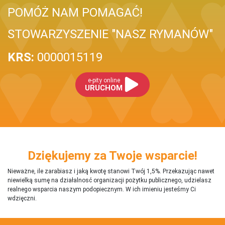
POMÓŻ NAM POMAGAĆ!
STOWARZYSZENIE "NASZ RYMANÓW"
KRS:
0000015119
e-pity online
URUCHOM
Dziękujemy za Twoje wsparcie!
Nieważne, ile zarabiasz i jaką kwotę stanowi Twój 1,5%. Przekazując nawet
niewielką sumę na działalnosć organizacji pożytku publicznego, udzielasz
realnego wsparcia naszym podopiecznym. W ich imieniu jesteśmy Ci
wdzięczni.