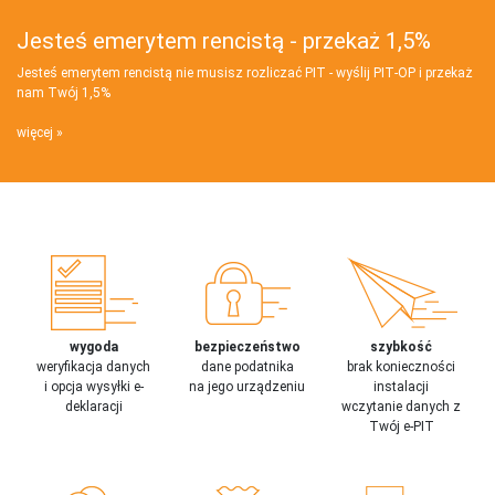
Jesteś emerytem rencistą - przekaż 1,5%
Jesteś emerytem rencistą nie musisz rozliczać PIT - wyślij PIT‑OP i przekaż
nam Twój 1,5%
więcej
wygoda
bezpieczeństwo
szybkość
weryfikacja danych
dane podatnika
brak konieczności
i opcja wysyłki e-
na jego urządzeniu
instalacji
deklaracji
wczytanie danych z
Twój e-PIT