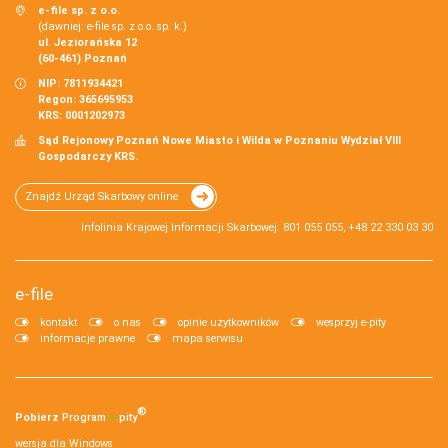
e-file sp. z o.o.
(dawniej: e-file sp. z o.o. sp. k.)
ul. Jeziorańska 12
(60-461) Poznań
NIP: 7811934421
Regon: 365695953
KRS: 0001202973
Sąd Rejonowy Poznań Nowe Miasto i Wilda w Poznaniu Wydział VIII
Gospodarczy KRS.
Znajdź Urząd Skarbowy online
Infolinia Krajowej Informacji Skarbowej: 801 055 055, +48 22 330 03 30
e-file
kontakt
o nas
opinie użytkowników
wesprzyj e-pity
informacje prawne
mapa serwisu
®
Pobierz
Program
e‑
pity
wersja dla Windows