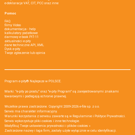
e-deklaracje VAT, CIT, PCC oraz inne
Pomoc
FAQ
filmy Video
dokumentacja - help
kalkulatory podatkowe
darmowy e-book PIT-11
aktualności e-pity
dane techniczne API, XML
Dysk e-pity
Twoje zgłoszenie lub opinia
Program e-pity® Najlepsze w POLSCE.
Marki: "e-pity po prostu" oraz "e-pity Program" są zarejestrowanymi znakami
towarowymi i podlegają ochronie prawnej.
Wszelkie prawa zastrzeżone. Copyright 2009-2026
e-file sp. z o.o.
Serwis ma charakter informacyjny.
Warunki korzystania z serwisu zawarte są w
Regulaminie
i
Polityce Prywatności
.
Serwis wykorzystuje
pliki cookies i inne technologie
.
Modyfikuj Twoje ustawienia prywatności i plików cookies »
Zastrzeżone nazwy i loga firm, zostały użyte wyłącznie w celu identyfikacji.