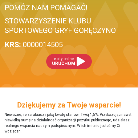
POMÓŻ NAM POMAGAĆ!
STOWARZYSZENIE KLUBU
SPORTOWEGO GRYF GORĘCZYNO
KRS:
0000014505
e-pity online
URUCHOM
Dziękujemy za Twoje wsparcie!
Nieważne, ile zarabiasz i jaką kwotę stanowi Twój 1,5%. Przekazując nawet
niewielką sumę na działalnosć organizacji pożytku publicznego, udzielasz
realnego wsparcia naszym podopiecznym. W ich imieniu jesteśmy Ci
wdzięczni.