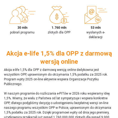
30 mln
1.760 mln
53 mln
pobrań programu
złotych dla OPP
wysłanych e-
deklaracji
Akcja e-life 1,5% dla OPP z darmową
wersją online
Akcja e-life 1,5% dla OPP z darmową wersją online dedykowna jest
wszystkim OPP, uprawnionym do otrzymania 1,5% podatku za 2025 rok.
Program e-pity 2025 on-line aktywnie wspiera Organizacje Pożytku
Publicznego.
W naszym programie do rozliczania e-PITów w 2026 roku wspieramy ideę
1,5%. Wiemy, że wielu z Państwa od lat sympatyzuje i wspiera konkretne
OPP, dlatego podjęliśmy decyzję o udostępnieniu bezpłatnej wersji on-line
naszego programu wszystkim OPP w Polsce, uprawnionym do otrzymania
1,5% podatku za 2025 rok. Dzięki programowi e-pity od dnia jego premiery,
użytkownicy przekazali już ponad 1 760 000 000 złotych dla ponad 9 000