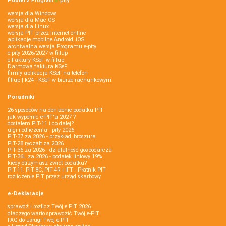
Pobierz
Program
e‑
pity
wersja dla Windows
wersja dla Mac OS
wersja dla Linux
wersja PIT przez internet online
aplikacje mobilne Android, iOS
archiwalna wersja Programu e-pity
e-pity 2026/2027 w fillup
e‑Faktury KSeF w fillup
Darmowa faktura KSeF
firmly aplikacja KSeF na telefon
fillup | k24 - KSeF w biurze rachunkowym
Poradniki
26 sposobów na obniżenie podatku PIT
jak wypełnić e-PIT'a 2027 ?
dostałem PIT-11 i co dalej?
ulgi i odliczenia - pity 2026
PIT-37 za 2026 - przykład, broszura
PIT-28 ryczałt za 2026
PIT-36 za 2026 - działalność gospodarcza
PIT-36L za 2026 - podatek liniowy 19%
kiedy otrzymasz zwrot podatku?
PIT-11, PIT-8C, PIT-4R i IFT - Płatnik PIT
rozliczenie PIT przez urząd skarbowy
e-Deklaracje
sprawdź i rozlicz Twój e PIT 2026
dlaczego warto sprawdzić Twój e-PIT
FAQ do usługi Twój e-PIT