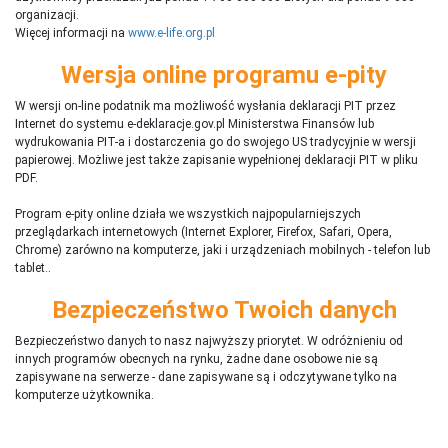
organizacji.
Więcej informacji na
www.e-life.org.pl
Wersja online programu e-pity
W wersji on-line podatnik ma możliwość wysłania deklaracji PIT przez
Internet do systemu e-deklaracje.gov.pl Ministerstwa Finansów lub
wydrukowania PIT-a i dostarczenia go do swojego US tradycyjnie w wersji
papierowej. Możliwe jest także zapisanie wypełnionej deklaracji PIT w pliku
PDF.
Program e-pity online działa we wszystkich najpopularniejszych
przeglądarkach internetowych (Internet Explorer, Firefox, Safari, Opera,
Chrome) zarówno na komputerze, jaki i urządzeniach mobilnych - telefon lub
tablet..
Bezpieczeństwo Twoich danych
Bezpieczeństwo danych to nasz najwyższy priorytet. W odróżnieniu od
innych programów obecnych na rynku,
ż
adne dane osobowe nie są
zapisywane na serwerze - dane zapisywane są i odczytywane tylko na
komputerze użytkownika.