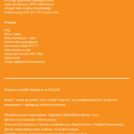
e-Urząd Skarbowy obsługa online
kody weryfikacji UPO e-deklaracji
znajdź kod Urzędu Skarbowego
e-deklaracje VAT, CIT, PCC oraz inne
Pomoc
FAQ
filmy Video
dokumentacja - help
kalkulatory podatkowe
darmowy e-book PIT-11
aktualności e-pity
dane techniczne API, XML
Dysk e-pity
Twoje zgłoszenie lub opinia
Program e-pity® Najlepsze w POLSCE.
Marki: "e-pity po prostu" oraz "e-pity Program" są zarejestrowanymi znakami
towarowymi i podlegają ochronie prawnej.
Wszelkie prawa zastrzeżone. Copyright 2009-2026
e-file sp. z o.o.
Serwis ma charakter informacyjny.
Warunki korzystania z serwisu zawarte są w
Regulaminie
i
Polityce Prywatności
.
Serwis wykorzystuje
pliki cookies i inne technologie
.