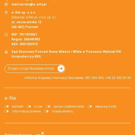
mail:
serwis@e-pity.pl
e-file sp. z o.o.
(dawniej: e-file sp. z o.o. sp. k.)
ul. Jeziorańska 12
(60-461) Poznań
NIP: 7811934421
Regon: 365695953
KRS: 0001202973
Sąd Rejonowy Poznań Nowe Miasto i Wilda w Poznaniu Wydział VIII
Gospodarczy KRS.
Znajdź Urząd Skarbowy online
Infolinia Krajowej Informacji Skarbowej: 801 055 055, +48 22 330 03 30
e-file
kontakt
o nas
opinie użytkowników
wesprzyj e-pity
informacje prawne
mapa serwisu
®