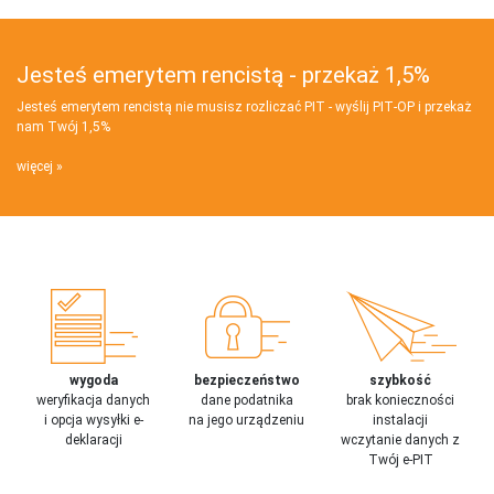
Jesteś emerytem rencistą - przekaż 1,5%
Jesteś emerytem rencistą nie musisz rozliczać PIT - wyślij PIT‑OP i przekaż
nam Twój 1,5%
więcej
wygoda
bezpieczeństwo
szybkość
weryfikacja danych
dane podatnika
brak konieczności
i opcja wysyłki e-
na jego urządzeniu
instalacji
deklaracji
wczytanie danych z
Twój e-PIT