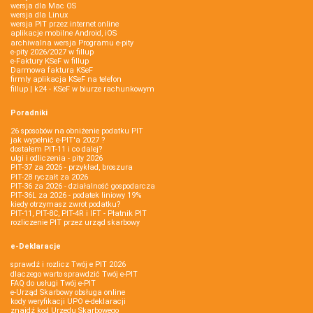
wersja dla Mac OS
wersja dla Linux
wersja PIT przez internet online
aplikacje mobilne Android, iOS
archiwalna wersja Programu e-pity
e-pity 2026/2027 w fillup
e‑Faktury KSeF w fillup
Darmowa faktura KSeF
firmly aplikacja KSeF na telefon
fillup | k24 - KSeF w biurze rachunkowym
Poradniki
26 sposobów na obniżenie podatku PIT
jak wypełnić e-PIT'a 2027 ?
dostałem PIT-11 i co dalej?
ulgi i odliczenia - pity 2026
PIT-37 za 2026 - przykład, broszura
PIT-28 ryczałt za 2026
PIT-36 za 2026 - działalność gospodarcza
PIT-36L za 2026 - podatek liniowy 19%
kiedy otrzymasz zwrot podatku?
PIT-11, PIT-8C, PIT-4R i IFT - Płatnik PIT
rozliczenie PIT przez urząd skarbowy
e-Deklaracje
sprawdź i rozlicz Twój e PIT 2026
dlaczego warto sprawdzić Twój e-PIT
FAQ do usługi Twój e-PIT
e-Urząd Skarbowy obsługa online
kody weryfikacji UPO e-deklaracji
znajdź kod Urzędu Skarbowego