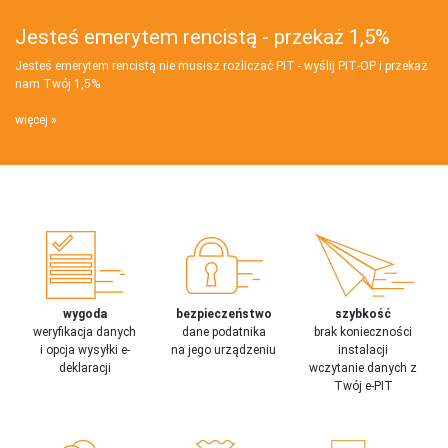
Jesteś emerytem rencistą - przekaż 1,5%
Jesteś emerytem rencistą nie musisz rozliczać PIT - wyślij PIT‑OP i przekaż
nam Twój 1,5%
więcej
wygoda
bezpieczeństwo
szybkość
weryfikacja danych
dane podatnika
brak konieczności
i opcja wysyłki e-
na jego urządzeniu
instalacji
deklaracji
wczytanie danych z
Twój e-PIT