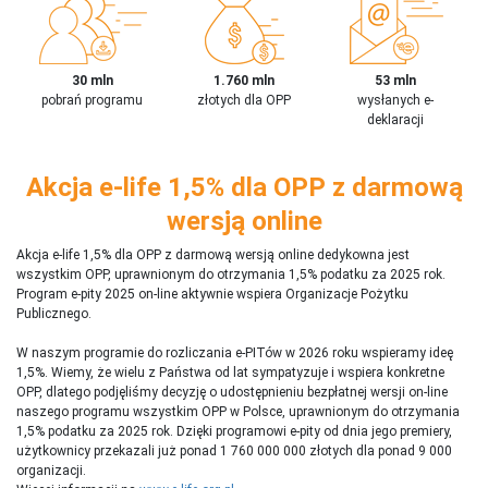
30 mln
1.760 mln
53 mln
pobrań programu
złotych dla OPP
wysłanych e-
deklaracji
Akcja e-life 1,5% dla OPP z darmową
wersją online
Akcja e-life 1,5% dla OPP z darmową wersją online dedykowna jest
wszystkim OPP, uprawnionym do otrzymania 1,5% podatku za 2025 rok.
Program e-pity 2025 on-line aktywnie wspiera Organizacje Pożytku
Publicznego.
W naszym programie do rozliczania e-PITów w 2026 roku wspieramy ideę
1,5%. Wiemy, że wielu z Państwa od lat sympatyzuje i wspiera konkretne
OPP, dlatego podjęliśmy decyzję o udostępnieniu bezpłatnej wersji on-line
naszego programu wszystkim OPP w Polsce, uprawnionym do otrzymania
1,5% podatku za 2025 rok. Dzięki programowi e-pity od dnia jego premiery,
użytkownicy przekazali już ponad 1 760 000 000 złotych dla ponad 9 000
organizacji.