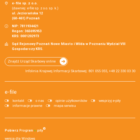
e-file sp. z o.o.
(dawniej: e-file sp. z o.o. sp. k.)
ul. Jeziorańska 12
(60-461) Poznań
NIP: 7811934421
Regon: 365695953
KRS: 0001202973
Sąd Rejonowy Poznań Nowe Miasto i Wilda w Poznaniu Wydział VIII
Gospodarczy KRS.
Znajdź Urząd Skarbowy online
Infolinia Krajowej Informacji Skarbowej: 801 055 055, +48 22 330 03 30
e-file
kontakt
o nas
opinie użytkowników
wesprzyj e-pity
informacje prawne
mapa serwisu
®
Pobierz
Program
e‑
pity
wersja dla Windows