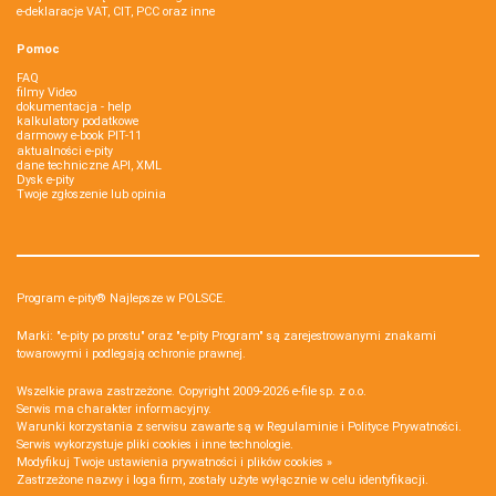
e-deklaracje VAT, CIT, PCC oraz inne
Pomoc
FAQ
filmy Video
dokumentacja - help
kalkulatory podatkowe
darmowy e-book PIT-11
aktualności e-pity
dane techniczne API, XML
Dysk e-pity
Twoje zgłoszenie lub opinia
Program e-pity® Najlepsze w POLSCE.
Marki: "e-pity po prostu" oraz "e-pity Program" są zarejestrowanymi znakami
towarowymi i podlegają ochronie prawnej.
Wszelkie prawa zastrzeżone. Copyright 2009-2026
e-file sp. z o.o.
Serwis ma charakter informacyjny.
Warunki korzystania z serwisu zawarte są w
Regulaminie
i
Polityce Prywatności
.
Serwis wykorzystuje
pliki cookies i inne technologie
.
Modyfikuj Twoje ustawienia prywatności i plików cookies »
Zastrzeżone nazwy i loga firm, zostały użyte wyłącznie w celu identyfikacji.