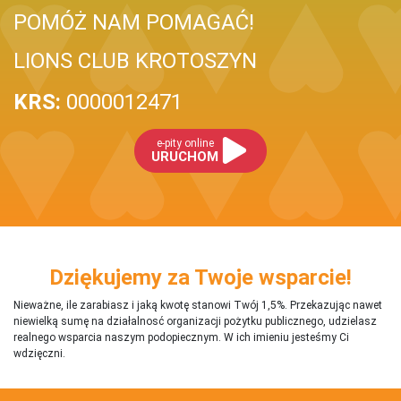
POMÓŻ NAM POMAGAĆ!
LIONS CLUB KROTOSZYN
KRS:
0000012471
e-pity online
URUCHOM
Dziękujemy za Twoje wsparcie!
Nieważne, ile zarabiasz i jaką kwotę stanowi Twój 1,5%. Przekazując nawet
niewielką sumę na działalnosć organizacji pożytku publicznego, udzielasz
realnego wsparcia naszym podopiecznym. W ich imieniu jesteśmy Ci
wdzięczni.