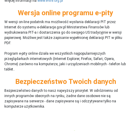
Więcej informacji na
www.e-life.org.pl
Wersja online programu e-pity
W wersji on-line podatnik ma możliwość wysłania deklaracji PIT przez
Internet do systemu e-deklaracje.gov.pl Ministerstwa Finansów lub
wydrukowania PIT-a i dostarczenia go do swojego US tradycyjnie w wersji
papierowej. Możliwe jest także zapisanie wypełnionej deklaracji PIT w pliku
PDF.
Program e-pity online działa we wszystkich najpopularniejszych
przeglądarkach internetowych (Internet Explorer, Firefox, Safari, Opera,
Chrome) zarówno na komputerze, jaki i urządzeniach mobilnych - telefon lub
tablet..
Bezpieczeństwo Twoich danych
Bezpieczeństwo danych to nasz najwyższy priorytet. W odróżnieniu od
innych programów obecnych na rynku,
ż
adne dane osobowe nie są
zapisywane na serwerze - dane zapisywane są i odczytywane tylko na
komputerze użytkownika.