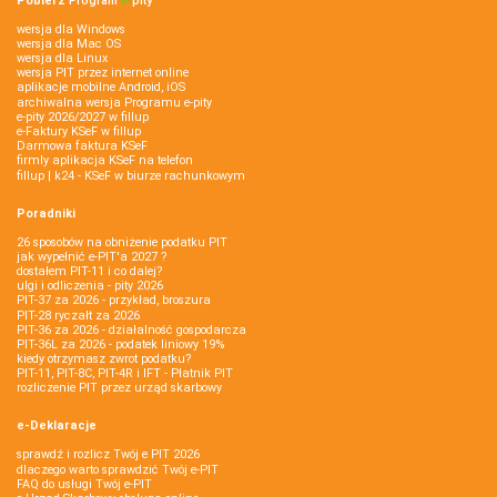
Pobierz
Program
e‑
pity
wersja dla Windows
wersja dla Mac OS
wersja dla Linux
wersja PIT przez internet online
aplikacje mobilne Android, iOS
archiwalna wersja Programu e-pity
e-pity 2026/2027 w fillup
e‑Faktury KSeF w fillup
Darmowa faktura KSeF
firmly aplikacja KSeF na telefon
fillup | k24 - KSeF w biurze rachunkowym
Poradniki
26 sposobów na obniżenie podatku PIT
jak wypełnić e-PIT'a 2027 ?
dostałem PIT-11 i co dalej?
ulgi i odliczenia - pity 2026
PIT-37 za 2026 - przykład, broszura
PIT-28 ryczałt za 2026
PIT-36 za 2026 - działalność gospodarcza
PIT-36L za 2026 - podatek liniowy 19%
kiedy otrzymasz zwrot podatku?
PIT-11, PIT-8C, PIT-4R i IFT - Płatnik PIT
rozliczenie PIT przez urząd skarbowy
e-Deklaracje
sprawdź i rozlicz Twój e PIT 2026
dlaczego warto sprawdzić Twój e-PIT
FAQ do usługi Twój e-PIT