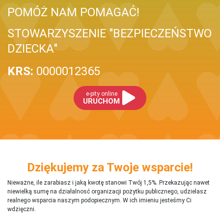
POMÓŻ NAM POMAGAĆ!
STOWARZYSZENIE "BEZPIECZEŃSTWO
DZIECKA"
KRS:
0000012365
e-pity online
URUCHOM
Dziękujemy za Twoje wsparcie!
Nieważne, ile zarabiasz i jaką kwotę stanowi Twój 1,5%. Przekazując nawet
niewielką sumę na działalnosć organizacji pożytku publicznego, udzielasz
realnego wsparcia naszym podopiecznym. W ich imieniu jesteśmy Ci
wdzięczni.