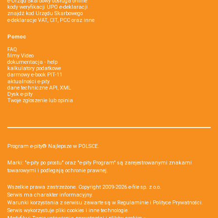
e-Urząd Skarbowy obsługa online
kody weryfikacji UPO e-deklaracji
znajdź kod Urzędu Skarbowego
e-deklaracje VAT, CIT, PCC oraz inne
Pomoc
FAQ
filmy Video
dokumentacja - help
kalkulatory podatkowe
darmowy e-book PIT-11
aktualności e-pity
dane techniczne API, XML
Dysk e-pity
Twoje zgłoszenie lub opinia
Program e-pity® Najlepsze w POLSCE.
Marki: "e-pity po prostu" oraz "e-pity Program" są zarejestrowanymi znakami
towarowymi i podlegają ochronie prawnej.
Wszelkie prawa zastrzeżone. Copyright 2009-2026
e-file sp. z o.o.
Serwis ma charakter informacyjny.
Warunki korzystania z serwisu zawarte są w
Regulaminie
i
Polityce Prywatności
.
Serwis wykorzystuje
pliki cookies i inne technologie
.