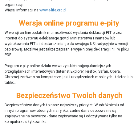
organizacji.
Więcej informacji na
www.e-life.org.pl
Wersja online programu e-pity
W wersji on-line podatnik ma możliwość wysłania deklaracji PIT przez
Internet do systemu e-deklaracje.gov.pl Ministerstwa Finansów lub
wydrukowania PIT-a i dostarczenia go do swojego US tradycyjnie w wersji
papierowej. Możliwe jest także zapisanie wypełnionej deklaracji PIT w pliku
PDF.
Program e-pity online działa we wszystkich najpopularniejszych
przeglądarkach internetowych (Internet Explorer, Firefox, Safari, Opera,
Chrome) zarówno na komputerze, jaki i urządzeniach mobilnych - telefon lub
tablet..
Bezpieczeństwo Twoich danych
Bezpieczeństwo danych to nasz najwyższy priorytet. W odróżnieniu od
innych programów obecnych na rynku,
ż
adne dane osobowe nie są
zapisywane na serwerze - dane zapisywane są i odczytywane tylko na
komputerze użytkownika.