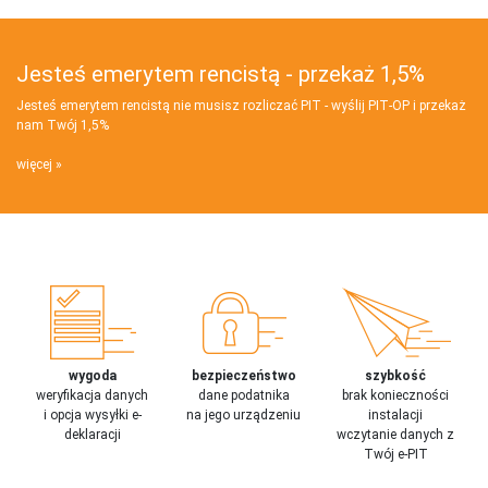
Jesteś emerytem rencistą - przekaż 1,5%
Jesteś emerytem rencistą nie musisz rozliczać PIT - wyślij PIT‑OP i przekaż
nam Twój 1,5%
więcej
wygoda
bezpieczeństwo
szybkość
weryfikacja danych
dane podatnika
brak konieczności
i opcja wysyłki e-
na jego urządzeniu
instalacji
deklaracji
wczytanie danych z
Twój e-PIT