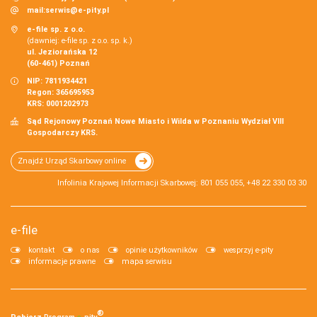
mail:
serwis@e-pity.pl
e-file sp. z o.o.
(dawniej: e-file sp. z o.o. sp. k.)
ul. Jeziorańska 12
(60-461) Poznań
NIP: 7811934421
Regon: 365695953
KRS: 0001202973
Sąd Rejonowy Poznań Nowe Miasto i Wilda w Poznaniu Wydział VIII
Gospodarczy KRS.
Znajdź Urząd Skarbowy online
Infolinia Krajowej Informacji Skarbowej: 801 055 055, +48 22 330 03 30
e-file
kontakt
o nas
opinie użytkowników
wesprzyj e-pity
informacje prawne
mapa serwisu
®