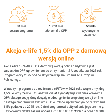
30 mln
1.760 mln
53 mln
pobrań programu
złotych dla OPP
wysłanych e-
deklaracji
Akcja e-life 1,5% dla OPP z darmową
wersją online
Akcja e-life 1,5% dla OPP z darmową wersją online dedykowna jest
wszystkim OPP, uprawnionym do otrzymania 1,5% podatku za 2025 rok.
Program e-pity 2025 on-line aktywnie wspiera Organizacje Pożytku
Publicznego.
W naszym programie do rozliczania e-PITów w 2026 roku wspieramy ideę
1,5%. Wiemy, że wielu z Państwa od lat sympatyzuje i wspiera konkretne
OPP, dlatego podjęliśmy decyzję o udostępnieniu bezpłatnej wersji on-line
naszego programu wszystkim OPP w Polsce, uprawnionym do otrzymania
1,5% podatku za 2025 rok. Dzięki programowi e-pity od dnia jego premiery,
użytkownicy przekazali już ponad 1 760 000 000 złotych dla ponad 9 000