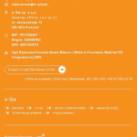
mail:
serwis@e-pity.pl
e-file sp. z o.o.
(dawniej: e-file sp. z o.o. sp. k.)
ul. Jeziorańska 12
(60-461) Poznań
NIP: 7811934421
Regon: 365695953
KRS: 0001202973
Sąd Rejonowy Poznań Nowe Miasto i Wilda w Poznaniu Wydział VIII
Gospodarczy KRS.
Znajdź Urząd Skarbowy online
Infolinia Krajowej Informacji Skarbowej: 801 055 055, +48 22 330 03 30
e-file
kontakt
o nas
opinie użytkowników
wesprzyj e-pity
informacje prawne
mapa serwisu
®