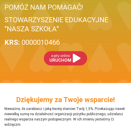
POMÓŻ NAM POMAGAĆ!
STOWARZYSZENIE EDUKACYJNE
"NASZA SZKOŁA"
KRS:
0000010466
e-pity online
URUCHOM
Dziękujemy za Twoje wsparcie!
Nieważne, ile zarabiasz i jaką kwotę stanowi Twój 1,5%. Przekazując nawet
niewielką sumę na działalnosć organizacji pożytku publicznego, udzielasz
realnego wsparcia naszym podopiecznym. W ich imieniu jesteśmy Ci
wdzięczni.