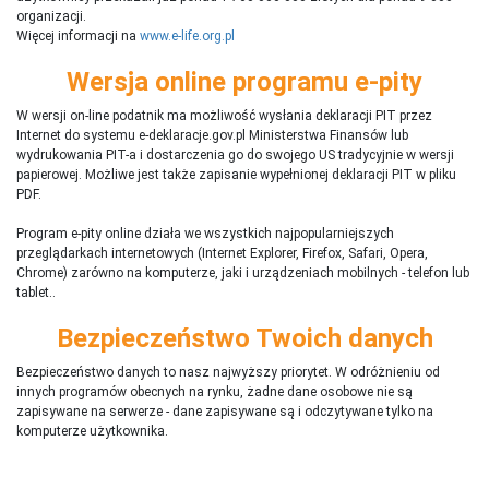
organizacji.
Więcej informacji na
www.e-life.org.pl
Wersja online programu e-pity
W wersji on-line podatnik ma możliwość wysłania deklaracji PIT przez
Internet do systemu e-deklaracje.gov.pl Ministerstwa Finansów lub
wydrukowania PIT-a i dostarczenia go do swojego US tradycyjnie w wersji
papierowej. Możliwe jest także zapisanie wypełnionej deklaracji PIT w pliku
PDF.
Program e-pity online działa we wszystkich najpopularniejszych
przeglądarkach internetowych (Internet Explorer, Firefox, Safari, Opera,
Chrome) zarówno na komputerze, jaki i urządzeniach mobilnych - telefon lub
tablet..
Bezpieczeństwo Twoich danych
Bezpieczeństwo danych to nasz najwyższy priorytet. W odróżnieniu od
innych programów obecnych na rynku,
ż
adne dane osobowe nie są
zapisywane na serwerze - dane zapisywane są i odczytywane tylko na
komputerze użytkownika.