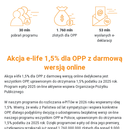
30 mln
1.760 mln
53 mln
pobrań programu
złotych dla OPP
wysłanych e-
deklaracji
Akcja e-life 1,5% dla OPP z darmową
wersją online
Akcja e-life 1,5% dla OPP z darmową wersją online dedykowna jest
wszystkim OPP, uprawnionym do otrzymania 1,5% podatku za 2025 rok.
Program e-pity 2025 on-line aktywnie wspiera Organizacje Pożytku
Publicznego.
W naszym programie do rozliczania e-PITów w 2026 roku wspieramy ideę
1,5%. Wiemy, że wielu z Państwa od lat sympatyzuje i wspiera konkretne
OPP, dlatego podjęliśmy decyzję o udostępnieniu bezpłatnej wersji on-line
naszego programu wszystkim OPP w Polsce, uprawnionym do otrzymania
1,5% podatku za 2025 rok. Dzięki programowi e-pity od dnia jego premiery,
użytkownicy przekazali już ponad 1 760 000 000 złotych dla ponad 9 000