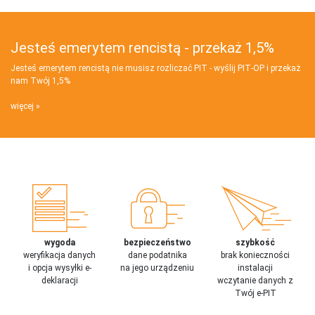
Jesteś emerytem rencistą - przekaż 1,5%
Jesteś emerytem rencistą nie musisz rozliczać PIT - wyślij PIT‑OP i przekaż
nam Twój 1,5%
więcej
wygoda
bezpieczeństwo
szybkość
weryfikacja danych
dane podatnika
brak konieczności
i opcja wysyłki e-
na jego urządzeniu
instalacji
deklaracji
wczytanie danych z
Twój e-PIT