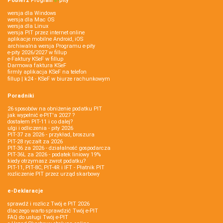
Pobierz
Program
e‑
pity
wersja dla Windows
wersja dla Mac OS
wersja dla Linux
wersja PIT przez internet online
aplikacje mobilne Android, iOS
archiwalna wersja Programu e-pity
e-pity 2026/2027 w fillup
e‑Faktury KSeF w fillup
Darmowa faktura KSeF
firmly aplikacja KSeF na telefon
fillup | k24 - KSeF w biurze rachunkowym
Poradniki
26 sposobów na obniżenie podatku PIT
jak wypełnić e-PIT'a 2027 ?
dostałem PIT-11 i co dalej?
ulgi i odliczenia - pity 2026
PIT-37 za 2026 - przykład, broszura
PIT-28 ryczałt za 2026
PIT-36 za 2026 - działalność gospodarcza
PIT-36L za 2026 - podatek liniowy 19%
kiedy otrzymasz zwrot podatku?
PIT-11, PIT-8C, PIT-4R i IFT - Płatnik PIT
rozliczenie PIT przez urząd skarbowy
e-Deklaracje
sprawdź i rozlicz Twój e PIT 2026
dlaczego warto sprawdzić Twój e-PIT
FAQ do usługi Twój e-PIT