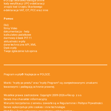
e-Urząd Skarbowy obsługa online
kody weryfikacji UPO e-deklaracji
znajdź kod Urzędu Skarbowego
e-deklaracje VAT, CIT, PCC oraz inne
Pomoc
FAQ
filmy Video
dokumentacja - help
kalkulatory podatkowe
darmowy e-book PIT-11
aktualności e-pity
dane techniczne API, XML
Dysk e-pity
Twoje zgłoszenie lub opinia
Program e-pity® Najlepsze w POLSCE.
Marki: "e-pity po prostu" oraz "e-pity Program" są zarejestrowanymi znakami
towarowymi i podlegają ochronie prawnej.
Wszelkie prawa zastrzeżone. Copyright 2009-2026
e-file sp. z o.o.
Serwis ma charakter informacyjny.
Warunki korzystania z serwisu zawarte są w
Regulaminie
i
Polityce Prywatności
.
Serwis wykorzystuje
pliki cookies i inne technologie
.