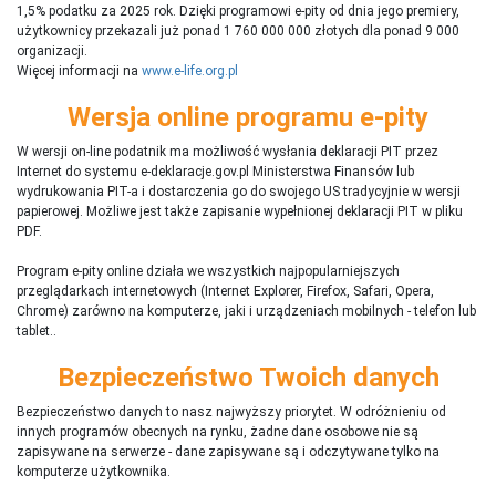
1,5% podatku za 2025 rok. Dzięki programowi e-pity od dnia jego premiery,
użytkownicy przekazali już ponad 1 760 000 000 złotych dla ponad 9 000
organizacji.
Więcej informacji na
www.e-life.org.pl
Wersja online programu e-pity
W wersji on-line podatnik ma możliwość wysłania deklaracji PIT przez
Internet do systemu e-deklaracje.gov.pl Ministerstwa Finansów lub
wydrukowania PIT-a i dostarczenia go do swojego US tradycyjnie w wersji
papierowej. Możliwe jest także zapisanie wypełnionej deklaracji PIT w pliku
PDF.
Program e-pity online działa we wszystkich najpopularniejszych
przeglądarkach internetowych (Internet Explorer, Firefox, Safari, Opera,
Chrome) zarówno na komputerze, jaki i urządzeniach mobilnych - telefon lub
tablet..
Bezpieczeństwo Twoich danych
Bezpieczeństwo danych to nasz najwyższy priorytet. W odróżnieniu od
innych programów obecnych na rynku,
ż
adne dane osobowe nie są
zapisywane na serwerze - dane zapisywane są i odczytywane tylko na
komputerze użytkownika.