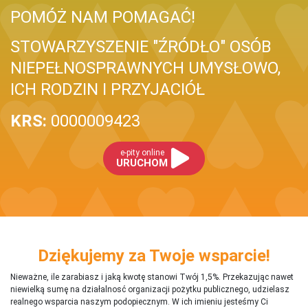
POMÓŻ NAM POMAGAĆ!
STOWARZYSZENIE "ŹRÓDŁO" OSÓB
NIEPEŁNOSPRAWNYCH UMYSŁOWO,
ICH RODZIN I PRZYJACIÓŁ
KRS:
0000009423
e-pity online
URUCHOM
Dziękujemy za Twoje wsparcie!
Nieważne, ile zarabiasz i jaką kwotę stanowi Twój 1,5%. Przekazując nawet
niewielką sumę na działalnosć organizacji pożytku publicznego, udzielasz
realnego wsparcia naszym podopiecznym. W ich imieniu jesteśmy Ci