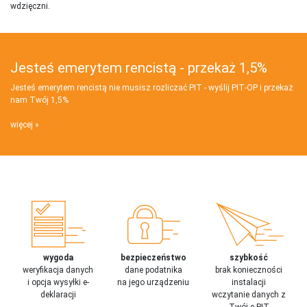
wdzięczni.
Jesteś emerytem rencistą - przekaż 1,5%
Jesteś emerytem rencistą nie musisz rozliczać PIT - wyślij PIT‑OP i przekaż
nam Twój 1,5%
więcej
wygoda
bezpieczeństwo
szybkość
weryfikacja danych
dane podatnika
brak konieczności
i opcja wysyłki e-
na jego urządzeniu
instalacji
deklaracji
wczytanie danych z
Twój e-PIT