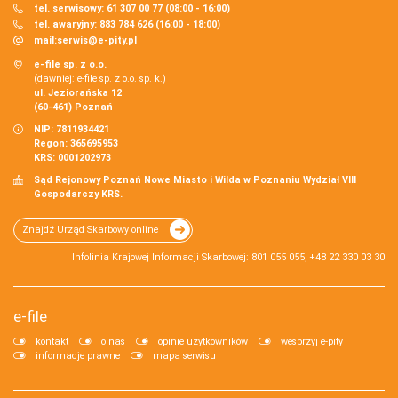
tel. serwisowy: 61 307 00 77 (08:00 - 16:00)
tel. awaryjny: 883 784 626 (16:00 - 18:00)
mail:
serwis@e-pity.pl
e-file sp. z o.o.
(dawniej: e-file sp. z o.o. sp. k.)
ul. Jeziorańska 12
(60-461) Poznań
NIP: 7811934421
Regon: 365695953
KRS: 0001202973
Sąd Rejonowy Poznań Nowe Miasto i Wilda w Poznaniu Wydział VIII
Gospodarczy KRS.
Znajdź Urząd Skarbowy online
Infolinia Krajowej Informacji Skarbowej: 801 055 055, +48 22 330 03 30
e-file
kontakt
o nas
opinie użytkowników
wesprzyj e-pity
informacje prawne
mapa serwisu