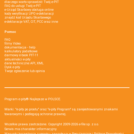
dlaczego warto sprawdzić Twój e-PIT
FAQ do usługi Twój e-PIT
e-Urząd Skarbowy obsługa online
kody weryfikacji UPO e-deklaracji
znajdź kod Urzędu Skarbowego
e-deklaracje VAT, CIT, PCC oraz inne
Pomoc
FAQ
filmy Video
dokumentacja - help
kalkulatory podatkowe
darmowy e-book PIT-11
aktualności e-pity
dane techniczne API, XML
Dysk e-pity
Twoje zgłoszenie lub opinia
Program e-pity® Najlepsze w POLSCE.
Marki: "e-pity po prostu" oraz "e-pity Program" są zarejestrowanymi znakami
towarowymi i podlegają ochronie prawnej.
Wszelkie prawa zastrzeżone. Copyright 2009-2026
e-file sp. z o.o.
Serwis ma charakter informacyjny.
Warunki korzystania z serwisu zawarte są w
Regulaminie
i
Polityce Prywatności
.