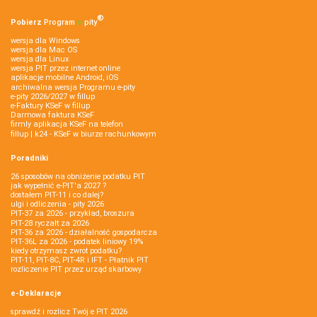
®
Pobierz
Program
e‑
pity
wersja dla Windows
wersja dla Mac OS
wersja dla Linux
wersja PIT przez internet online
aplikacje mobilne Android, iOS
archiwalna wersja Programu e-pity
e-pity 2026/2027 w fillup
e‑Faktury KSeF w fillup
Darmowa faktura KSeF
firmly aplikacja KSeF na telefon
fillup | k24 - KSeF w biurze rachunkowym
Poradniki
26 sposobów na obniżenie podatku PIT
jak wypełnić e-PIT'a 2027 ?
dostałem PIT-11 i co dalej?
ulgi i odliczenia - pity 2026
PIT-37 za 2026 - przykład, broszura
PIT-28 ryczałt za 2026
PIT-36 za 2026 - działalność gospodarcza
PIT-36L za 2026 - podatek liniowy 19%
kiedy otrzymasz zwrot podatku?
PIT-11, PIT-8C, PIT-4R i IFT - Płatnik PIT
rozliczenie PIT przez urząd skarbowy
e-Deklaracje
sprawdź i rozlicz Twój e PIT 2026