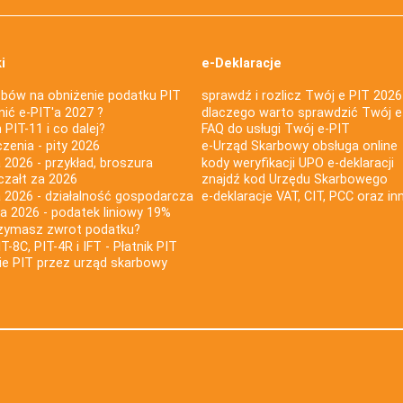
i
e-Deklaracje
bów na obniżenie podatku PIT
sprawdź i rozlicz Twój e PIT 2026
nić e-PIT'a 2027 ?
dlaczego warto sprawdzić Twój e
PIT-11 i co dalej?
FAQ do usługi Twój e-PIT
iczenia - pity 2026
e-Urząd Skarbowy obsługa online
 2026 - przykład, broszura
kody weryfikacji UPO e-deklaracji
czałt za 2026
znajdź kod Urzędu Skarbowego
a 2026 - działalność gospodarcza
e-deklaracje VAT, CIT, PCC oraz in
za 2026 - podatek liniowy 19%
rzymasz zwrot podatku?
IT-8C, PIT-4R i IFT - Płatnik PIT
nie PIT przez urząd skarbowy