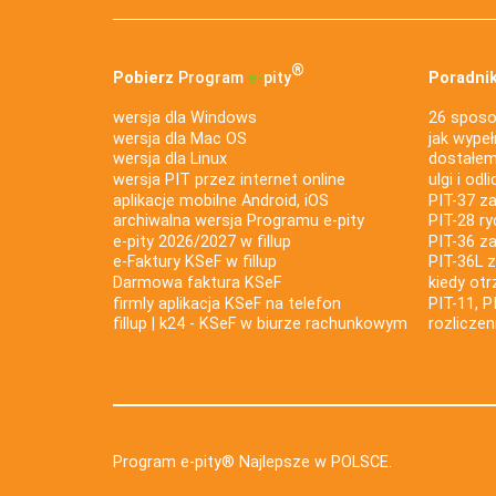
®
Pobierz
Program
e‑
pity
Poradnik
wersja dla Windows
26 sposo
wersja dla Mac OS
jak wypeł
wersja dla Linux
dostałem 
wersja PIT przez internet online
ulgi i odl
aplikacje mobilne Android, iOS
PIT-37 za
archiwalna wersja Programu e-pity
PIT-28 ry
e-pity 2026/2027 w fillup
PIT-36 z
e‑Faktury KSeF w fillup
PIT-36L 
Darmowa faktura KSeF
kiedy ot
firmly aplikacja KSeF na telefon
PIT-11, P
fillup | k24 - KSeF w biurze rachunkowym
rozlicze
Program e-pity® Najlepsze w POLSCE.