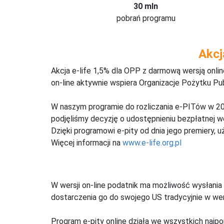
30 mln
pobrań programu
Akcj
Akcja e-life 1,5% dla OPP z darmową wersją onl
on-line aktywnie wspiera Organizacje Pożytku Pu
W naszym programie do rozliczania e-PITów w 20
podjęliśmy decyzję o udostępnieniu bezpłatnej 
Dzięki programowi e-pity od dnia jego premiery, u
Więcej informacji na
www.e-life.org.pl
W wersji on-line podatnik ma możliwość wysłania 
dostarczenia go do swojego US tradycyjnie w wers
Program e-pity online działa we wszystkich najpo