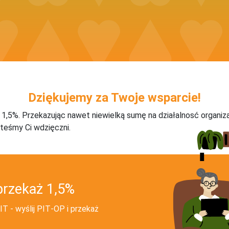
Dziękujemy za Twoje wsparcie!
j 1,5%. Przekazując nawet niewielką sumę na działalnosć organiz
teśmy Ci wdzięczni.
przekaż 1,5%
T - wyślij PIT‑OP i przekaż