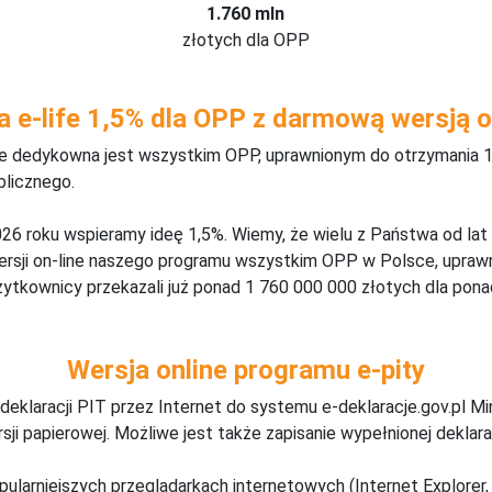
1.760 mln
złotych dla OPP
a e-life 1,5% dla OPP z darmową wersją o
ine dedykowna jest wszystkim OPP, uprawnionym do otrzymania 1
blicznego.
26 roku wspieramy ideę 1,5%. Wiemy, że wielu z Państwa od lat
wersji on-line naszego programu wszystkim OPP w Polsce, upraw
żytkownicy przekazali już ponad 1 760 000 000 złotych dla ponad
Wersja online programu e-pity
deklaracji PIT przez Internet do systemu e-deklaracje.gov.pl M
ji papierowej. Możliwe jest także zapisanie wypełnionej deklarac
pularniejszych przeglądarkach internetowych (Internet Explorer, 