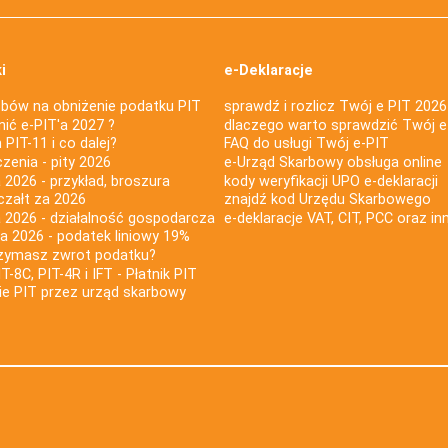
i
e-Deklaracje
bów na obniżenie podatku PIT
sprawdź i rozlicz Twój e PIT 2026
nić e-PIT'a 2027 ?
dlaczego warto sprawdzić Twój e
PIT-11 i co dalej?
FAQ do usługi Twój e-PIT
iczenia - pity 2026
e-Urząd Skarbowy obsługa online
 2026 - przykład, broszura
kody weryfikacji UPO e-deklaracji
czałt za 2026
znajdź kod Urzędu Skarbowego
a 2026 - działalność gospodarcza
e-deklaracje VAT, CIT, PCC oraz in
za 2026 - podatek liniowy 19%
rzymasz zwrot podatku?
IT-8C, PIT-4R i IFT - Płatnik PIT
nie PIT przez urząd skarbowy