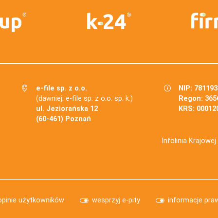
e-file sp. z o.o.
NIP: 78119
(dawniej: e-file sp. z o.o. sp. k.)
Regon: 365
ul. Jeziorańska 12
KRS: 00012
(60-461) Poznań
Infolinia Krajowe
opinie użytkowników
wesprzyj e-pity
informacje pra