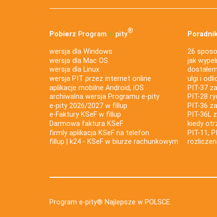
®
Pobierz
Program
e‑
pity
Poradnik
wersja dla Windows
26 sposo
wersja dla Mac OS
jak wypeł
wersja dla Linux
dostałem 
wersja PIT przez internet online
ulgi i odl
aplikacje mobilne Android, iOS
PIT-37 za
archiwalna wersja Programu e-pity
PIT-28 ry
e-pity 2026/2027 w fillup
PIT-36 z
e‑Faktury KSeF w fillup
PIT-36L 
Darmowa faktura KSeF
kiedy ot
firmly aplikacja KSeF na telefon
PIT-11, P
fillup | k24 - KSeF w biurze rachunkowym
rozlicze
Program e-pity® Najlepsze w POLSCE.