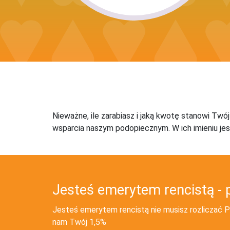
Nieważne, ile zarabiasz i jaką kwotę stanowi Twó
wsparcia naszym podopiecznym. W ich imieniu jes
Jesteś emerytem rencistą - 
Jesteś emerytem rencistą nie musisz rozliczać PI
nam Twój 1,5%