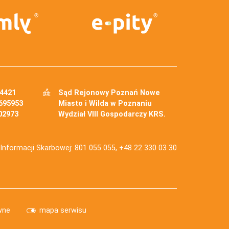
34421
Sąd Rejonowy Poznań Nowe
695953
Miasto i Wilda w Poznaniu
02973
Wydział VIII Gospodarczy KRS.
j Informacji Skarbowej: 801 055 055, +48 22 330 03 30
wne
mapa serwisu