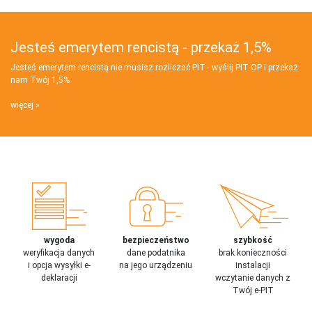
Jesteś emerytem rencistą - przekaż 1,5%
Jesteś emerytem rencistą nie musisz rozliczać PIT - wyślij PIT‑OP i przekaż
nam Twój 1,5%
więcej
wygoda
bezpieczeństwo
szybkość
weryfikacja danych
dane podatnika
brak konieczności
i opcja wysyłki e-
na jego urządzeniu
instalacji
deklaracji
wczytanie danych z
Twój e-PIT