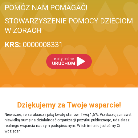
POMÓŻ NAM POMAGAĆ!
STOWARZYSZENIE POMOCY DZIECIOM
W ŻORACH
KRS:
0000008331
e-pity online
URUCHOM
Dziękujemy za Twoje wsparcie!
Nieważne, ile zarabiasz i jaką kwotę stanowi Twój 1,5%. Przekazując nawet
niewielką sumę na działalnosć organizacji pożytku publicznego, udzielasz
realnego wsparcia naszym podopiecznym. W ich imieniu jesteśmy Ci
wdzięczni.