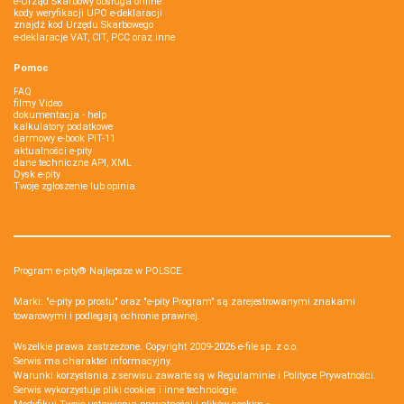
e-Urząd Skarbowy obsługa online
kody weryfikacji UPO e-deklaracji
znajdź kod Urzędu Skarbowego
e-deklaracje VAT, CIT, PCC oraz inne
Pomoc
FAQ
filmy Video
dokumentacja - help
kalkulatory podatkowe
darmowy e-book PIT-11
aktualności e-pity
dane techniczne API, XML
Dysk e-pity
Twoje zgłoszenie lub opinia
Program e-pity® Najlepsze w POLSCE.
Marki: "e-pity po prostu" oraz "e-pity Program" są zarejestrowanymi znakami
towarowymi i podlegają ochronie prawnej.
Wszelkie prawa zastrzeżone. Copyright 2009-2026
e-file sp. z o.o.
Serwis ma charakter informacyjny.
Warunki korzystania z serwisu zawarte są w
Regulaminie
i
Polityce Prywatności
.
Serwis wykorzystuje
pliki cookies i inne technologie
.