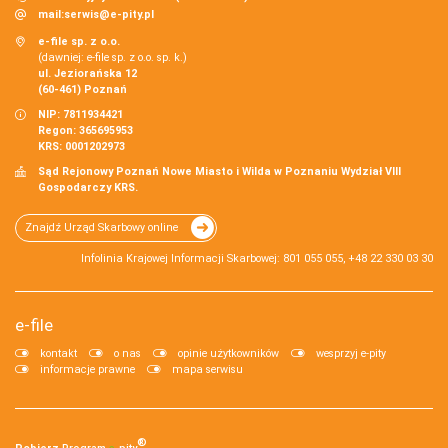
mail:
serwis@e-pity.pl
e-file sp. z o.o.
(dawniej: e-file sp. z o.o. sp. k.)
ul. Jeziorańska 12
(60-461) Poznań
NIP: 7811934421
Regon: 365695953
KRS: 0001202973
Sąd Rejonowy Poznań Nowe Miasto i Wilda w Poznaniu Wydział VIII
Gospodarczy KRS.
Znajdź Urząd Skarbowy online
Infolinia Krajowej Informacji Skarbowej: 801 055 055, +48 22 330 03 30
e-file
kontakt
o nas
opinie użytkowników
wesprzyj e-pity
informacje prawne
mapa serwisu
®