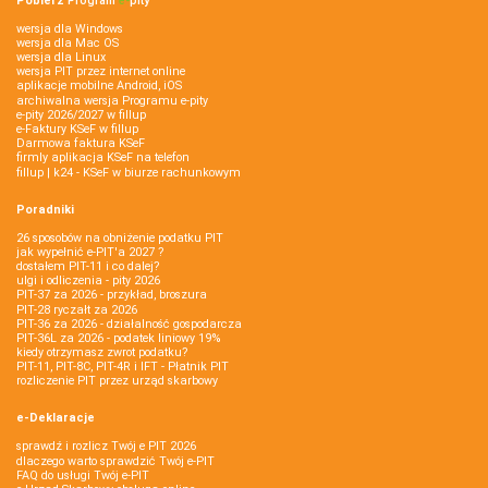
Pobierz
Program
e‑
pity
wersja dla Windows
wersja dla Mac OS
wersja dla Linux
wersja PIT przez internet online
aplikacje mobilne Android, iOS
archiwalna wersja Programu e-pity
e-pity 2026/2027 w fillup
e‑Faktury KSeF w fillup
Darmowa faktura KSeF
firmly aplikacja KSeF na telefon
fillup | k24 - KSeF w biurze rachunkowym
Poradniki
26 sposobów na obniżenie podatku PIT
jak wypełnić e-PIT'a 2027 ?
dostałem PIT-11 i co dalej?
ulgi i odliczenia - pity 2026
PIT-37 za 2026 - przykład, broszura
PIT-28 ryczałt za 2026
PIT-36 za 2026 - działalność gospodarcza
PIT-36L za 2026 - podatek liniowy 19%
kiedy otrzymasz zwrot podatku?
PIT-11, PIT-8C, PIT-4R i IFT - Płatnik PIT
rozliczenie PIT przez urząd skarbowy
e-Deklaracje
sprawdź i rozlicz Twój e PIT 2026
dlaczego warto sprawdzić Twój e-PIT
FAQ do usługi Twój e-PIT