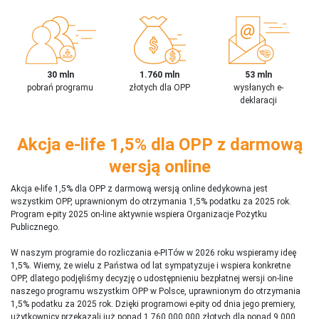
30 mln
1.760 mln
53 mln
pobrań programu
złotych dla OPP
wysłanych e-
deklaracji
Akcja e-life 1,5% dla OPP z darmową
wersją online
Akcja e-life 1,5% dla OPP z darmową wersją online dedykowna jest
wszystkim OPP, uprawnionym do otrzymania 1,5% podatku za 2025 rok.
Program e-pity 2025 on-line aktywnie wspiera Organizacje Pożytku
Publicznego.
W naszym programie do rozliczania e-PITów w 2026 roku wspieramy ideę
1,5%. Wiemy, że wielu z Państwa od lat sympatyzuje i wspiera konkretne
OPP, dlatego podjęliśmy decyzję o udostępnieniu bezpłatnej wersji on-line
naszego programu wszystkim OPP w Polsce, uprawnionym do otrzymania
1,5% podatku za 2025 rok. Dzięki programowi e-pity od dnia jego premiery,
użytkownicy przekazali już ponad 1 760 000 000 złotych dla ponad 9 000