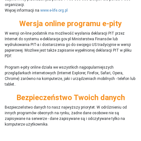
organizacji.
Więcej informacji na
www.e-life.org.pl
Wersja online programu e-pity
W wersji on-line podatnik ma możliwość wysłania deklaracji PIT przez
Internet do systemu e-deklaracje.gov.pl Ministerstwa Finansów lub
wydrukowania PIT-a i dostarczenia go do swojego US tradycyjnie w wersji
papierowej. Możliwe jest także zapisanie wypełnionej deklaracji PIT w pliku
PDF.
Program e-pity online działa we wszystkich najpopularniejszych
przeglądarkach internetowych (Internet Explorer, Firefox, Safari, Opera,
Chrome) zarówno na komputerze, jaki i urządzeniach mobilnych - telefon lub
tablet..
Bezpieczeństwo Twoich danych
Bezpieczeństwo danych to nasz najwyższy priorytet. W odróżnieniu od
innych programów obecnych na rynku,
ż
adne dane osobowe nie są
zapisywane na serwerze - dane zapisywane są i odczytywane tylko na
komputerze użytkownika.