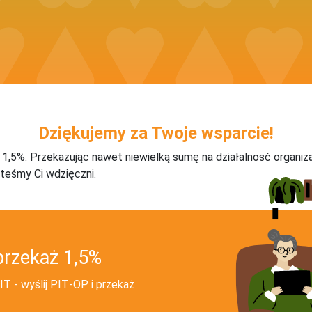
Dziękujemy za Twoje wsparcie!
j 1,5%. Przekazując nawet niewielką sumę na działalnosć organiz
teśmy Ci wdzięczni.
przekaż 1,5%
T - wyślij PIT‑OP i przekaż