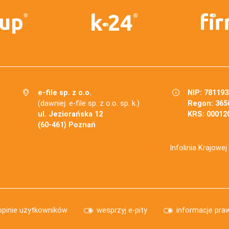
e-file sp. z o.o.
NIP: 78119
(dawniej: e-file sp. z o.o. sp. k.)
Regon: 365
ul. Jeziorańska 12
KRS: 00012
(60-461) Poznań
Infolinia Krajowe
opinie użytkowników
wesprzyj e-pity
informacje pra