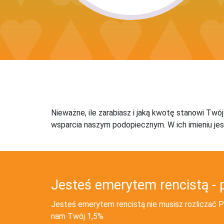
Nieważne, ile zarabiasz i jaką kwotę stanowi Twó
wsparcia naszym podopiecznym. W ich imieniu jes
Jesteś emerytem rencistą - 
Jesteś emerytem rencistą nie musisz rozliczać PI
nam Twój 1,5%