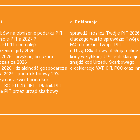
i
e-Deklaracje
bów na obniżenie podatku PIT
sprawdź i rozlicz Twój e PIT 2026
nić e-PIT'a 2027 ?
dlaczego warto sprawdzić Twój e
PIT-11 i co dalej?
FAQ do usługi Twój e-PIT
iczenia - pity 2026
e-Urząd Skarbowy obsługa online
 2026 - przykład, broszura
kody weryfikacji UPO e-deklaracji
czałt za 2026
znajdź kod Urzędu Skarbowego
a 2026 - działalność gospodarcza
e-deklaracje VAT, CIT, PCC oraz in
za 2026 - podatek liniowy 19%
rzymasz zwrot podatku?
IT-8C, PIT-4R i IFT - Płatnik PIT
nie PIT przez urząd skarbowy