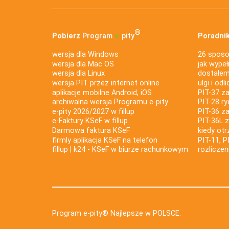
®
Pobierz
Program
e‑
pity
Poradnik
wersja dla Windows
26 sposo
wersja dla Mac OS
jak wypeł
wersja dla Linux
dostałem 
wersja PIT przez internet online
ulgi i odl
aplikacje mobilne Android, iOS
PIT-37 za
archiwalna wersja Programu e-pity
PIT-28 ry
e-pity 2026/2027 w fillup
PIT-36 z
e‑Faktury KSeF w fillup
PIT-36L 
Darmowa faktura KSeF
kiedy ot
firmly aplikacja KSeF na telefon
PIT-11, P
fillup | k24 - KSeF w biurze rachunkowym
rozlicze
Program e-pity® Najlepsze w POLSCE.