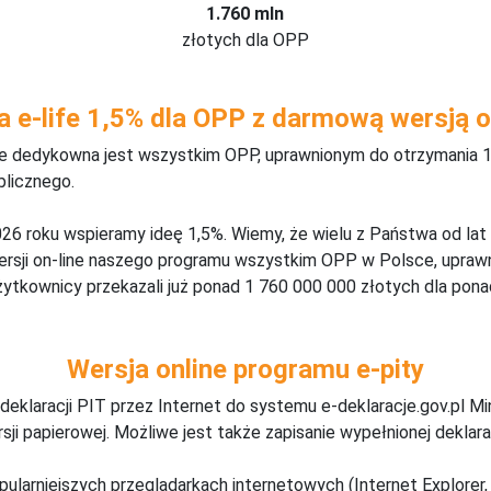
1.760 mln
złotych dla OPP
a e-life 1,5% dla OPP z darmową wersją o
ine dedykowna jest wszystkim OPP, uprawnionym do otrzymania 1
blicznego.
26 roku wspieramy ideę 1,5%. Wiemy, że wielu z Państwa od lat
wersji on-line naszego programu wszystkim OPP w Polsce, upraw
żytkownicy przekazali już ponad 1 760 000 000 złotych dla ponad
Wersja online programu e-pity
deklaracji PIT przez Internet do systemu e-deklaracje.gov.pl M
ji papierowej. Możliwe jest także zapisanie wypełnionej deklarac
pularniejszych przeglądarkach internetowych (Internet Explorer, 