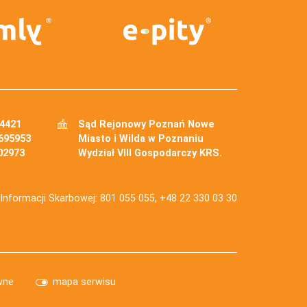
34421
Sąd Rejonowy Poznań Nowe
695953
Miasto i Wilda w Poznaniu
02973
Wydział VIII Gospodarczy KRS.
j Informacji Skarbowej: 801 055 055, +48 22 330 03 30
wne
mapa serwisu