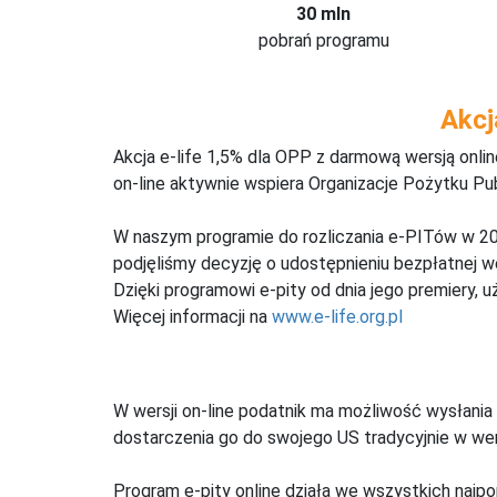
30 mln
pobrań programu
Akcj
Akcja e-life 1,5% dla OPP z darmową wersją onl
on-line aktywnie wspiera Organizacje Pożytku Pu
W naszym programie do rozliczania e-PITów w 20
podjęliśmy decyzję o udostępnieniu bezpłatnej 
Dzięki programowi e-pity od dnia jego premiery, u
Więcej informacji na
www.e-life.org.pl
W wersji on-line podatnik ma możliwość wysłania 
dostarczenia go do swojego US tradycyjnie w wers
Program e-pity online działa we wszystkich najpo