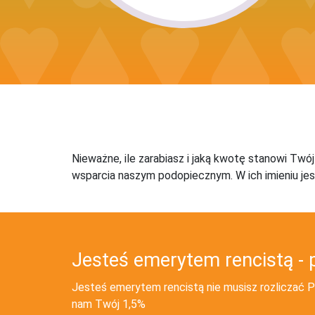
Nieważne, ile zarabiasz i jaką kwotę stanowi Twó
wsparcia naszym podopiecznym. W ich imieniu jes
Jesteś emerytem rencistą - 
Jesteś emerytem rencistą nie musisz rozliczać PI
nam Twój 1,5%