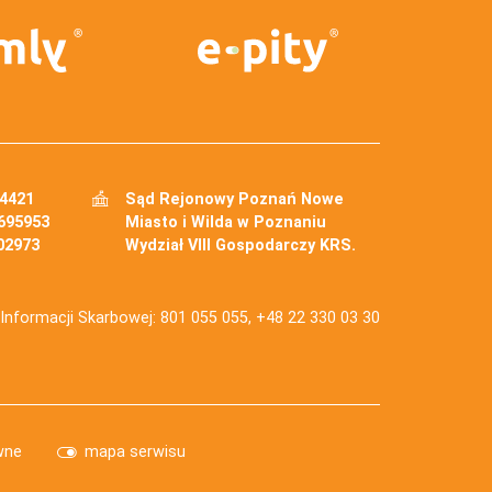
34421
Sąd Rejonowy Poznań Nowe
695953
Miasto i Wilda w Poznaniu
02973
Wydział VIII Gospodarczy KRS.
j Informacji Skarbowej: 801 055 055, +48 22 330 03 30
wne
mapa serwisu