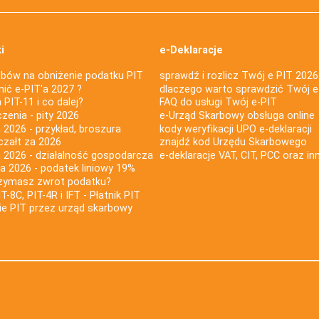
i
e-Deklaracje
bów na obniżenie podatku PIT
sprawdź i rozlicz Twój e PIT 2026
nić e-PIT'a 2027 ?
dlaczego warto sprawdzić Twój e
PIT-11 i co dalej?
FAQ do usługi Twój e-PIT
iczenia - pity 2026
e-Urząd Skarbowy obsługa online
 2026 - przykład, broszura
kody weryfikacji UPO e-deklaracji
czałt za 2026
znajdź kod Urzędu Skarbowego
a 2026 - działalność gospodarcza
e-deklaracje VAT, CIT, PCC oraz in
za 2026 - podatek liniowy 19%
rzymasz zwrot podatku?
IT-8C, PIT-4R i IFT - Płatnik PIT
nie PIT przez urząd skarbowy