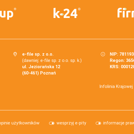
e-file sp. z o.o.
NIP: 78119
(dawniej: e-file sp. z o.o. sp. k.)
Regon: 365
ul. Jeziorańska 12
KRS: 00012
(60-461) Poznań
Infolinia Krajowe
opinie użytkowników
wesprzyj e-pity
informacje pra