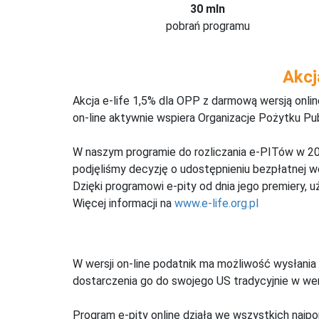
30 mln
pobrań programu
Akcj
Akcja e-life 1,5% dla OPP z darmową wersją onl
on-line aktywnie wspiera Organizacje Pożytku Pu
W naszym programie do rozliczania e-PITów w 20
podjęliśmy decyzję o udostępnieniu bezpłatnej 
Dzięki programowi e-pity od dnia jego premiery, u
Więcej informacji na
www.e-life.org.pl
W wersji on-line podatnik ma możliwość wysłania 
dostarczenia go do swojego US tradycyjnie w wers
Program e-pity online działa we wszystkich najpo