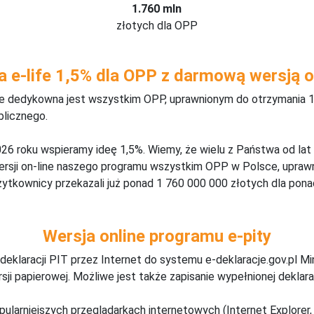
1.760 mln
złotych dla OPP
a e-life 1,5% dla OPP z darmową wersją o
ine dedykowna jest wszystkim OPP, uprawnionym do otrzymania 1
blicznego.
26 roku wspieramy ideę 1,5%. Wiemy, że wielu z Państwa od lat
wersji on-line naszego programu wszystkim OPP w Polsce, upraw
żytkownicy przekazali już ponad 1 760 000 000 złotych dla ponad
Wersja online programu e-pity
deklaracji PIT przez Internet do systemu e-deklaracje.gov.pl M
ji papierowej. Możliwe jest także zapisanie wypełnionej deklarac
pularniejszych przeglądarkach internetowych (Internet Explorer, 