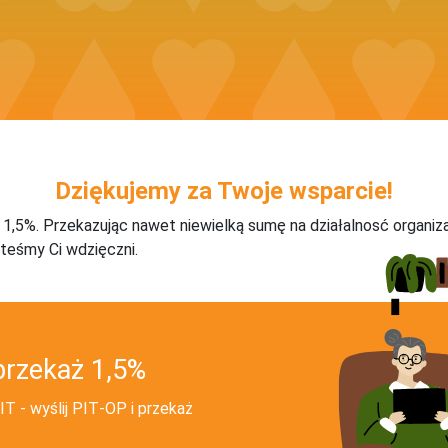
Dziękujemy za Twoje wsparcie!
j 1,5%. Przekazując nawet niewielką sumę na działalnosć organiz
teśmy Ci wdzięczni.
przekaż 1,5%
T - wyślij PIT‑OP i przekaż