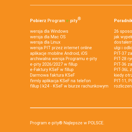
®
Pobierz
Program
e‑
pity
Poradnik
wersja dla Windows
26 sposo
wersja dla Mac OS
jak wypeł
wersja dla Linux
dostałem 
wersja PIT przez internet online
ulgi i odl
aplikacje mobilne Android, iOS
PIT-37 za
archiwalna wersja Programu e-pity
PIT-28 ry
e-pity 2026/2027 w fillup
PIT-36 z
e‑Faktury KSeF w fillup
PIT-36L 
Darmowa faktura KSeF
kiedy ot
firmly aplikacja KSeF na telefon
PIT-11, P
fillup | k24 - KSeF w biurze rachunkowym
rozlicze
Program e-pity® Najlepsze w POLSCE.