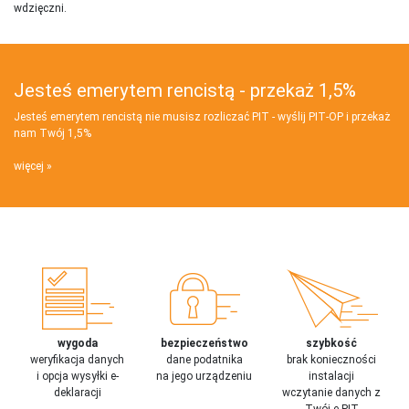
wdzięczni.
Jesteś emerytem rencistą - przekaż 1,5%
Jesteś emerytem rencistą nie musisz rozliczać PIT - wyślij PIT‑OP i przekaż
nam Twój 1,5%
więcej
wygoda
bezpieczeństwo
szybkość
weryfikacja danych
dane podatnika
brak konieczności
i opcja wysyłki e-
na jego urządzeniu
instalacji
deklaracji
wczytanie danych z
Twój e-PIT