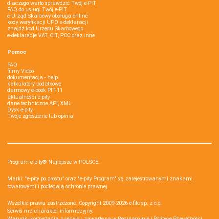
dlaczego warto sprawdzić Twój e-PIT
FAQ do usługi Twój e-PIT
e-Urząd Skarbowy obsługa online
kody weryfikacji UPO e-deklaracji
znajdź kod Urzędu Skarbowego
e-deklaracje VAT, CIT, PCC oraz inne
Pomoc
FAQ
filmy Video
dokumentacja - help
kalkulatory podatkowe
darmowy e-book PIT-11
aktualności e-pity
dane techniczne API, XML
Dysk e-pity
Twoje zgłoszenie lub opinia
Program e-pity® Najlepsze w POLSCE.
Marki: "e-pity po prostu" oraz "e-pity Program" są zarejestrowanymi znakami
towarowymi i podlegają ochronie prawnej.
Wszelkie prawa zastrzeżone. Copyright 2009-2026
e-file sp. z o.o.
Serwis ma charakter informacyjny.
Warunki korzystania z serwisu zawarte są w
Regulaminie
i
Polityce Prywatności
.