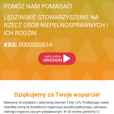
POMÓŻ NAM POMAGAĆ!
LĘDZIŃSKIE STOWARZYSZENIE NA
RZECZ OSÓB NIEPEŁNOSPRAWNYCH I
ICH RODZIN
KRS:
0000005834
e-pity online
URUCHOM
Dziękujemy za Twoje wsparcie!
Nieważne, ile zarabiasz i jaką kwotę stanowi Twój 1,5%. Przekazując nawet
niewielką sumę na działalnosć organizacji pożytku publicznego, udzielasz
realnego wsparcia naszym podopiecznym. W ich imieniu jesteśmy Ci