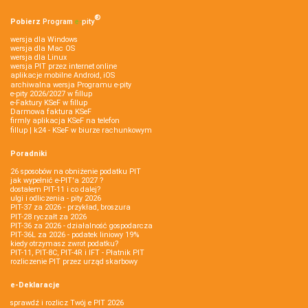
®
Pobierz
Program
e‑
pity
wersja dla Windows
wersja dla Mac OS
wersja dla Linux
wersja PIT przez internet online
aplikacje mobilne Android, iOS
archiwalna wersja Programu e-pity
e-pity 2026/2027 w fillup
e‑Faktury KSeF w fillup
Darmowa faktura KSeF
firmly aplikacja KSeF na telefon
fillup | k24 - KSeF w biurze rachunkowym
Poradniki
26 sposobów na obniżenie podatku PIT
jak wypełnić e-PIT'a 2027 ?
dostałem PIT-11 i co dalej?
ulgi i odliczenia - pity 2026
PIT-37 za 2026 - przykład, broszura
PIT-28 ryczałt za 2026
PIT-36 za 2026 - działalność gospodarcza
PIT-36L za 2026 - podatek liniowy 19%
kiedy otrzymasz zwrot podatku?
PIT-11, PIT-8C, PIT-4R i IFT - Płatnik PIT
rozliczenie PIT przez urząd skarbowy
e-Deklaracje
sprawdź i rozlicz Twój e PIT 2026