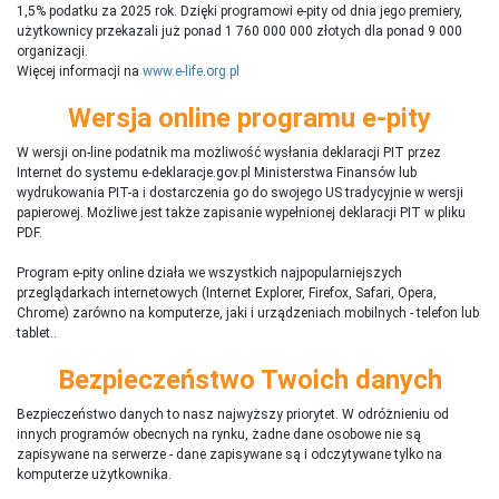
1,5% podatku za 2025 rok. Dzięki programowi e-pity od dnia jego premiery,
użytkownicy przekazali już ponad 1 760 000 000 złotych dla ponad 9 000
organizacji.
Więcej informacji na
www.e-life.org.pl
Wersja online programu e-pity
W wersji on-line podatnik ma możliwość wysłania deklaracji PIT przez
Internet do systemu e-deklaracje.gov.pl Ministerstwa Finansów lub
wydrukowania PIT-a i dostarczenia go do swojego US tradycyjnie w wersji
papierowej. Możliwe jest także zapisanie wypełnionej deklaracji PIT w pliku
PDF.
Program e-pity online działa we wszystkich najpopularniejszych
przeglądarkach internetowych (Internet Explorer, Firefox, Safari, Opera,
Chrome) zarówno na komputerze, jaki i urządzeniach mobilnych - telefon lub
tablet..
Bezpieczeństwo Twoich danych
Bezpieczeństwo danych to nasz najwyższy priorytet. W odróżnieniu od
innych programów obecnych na rynku,
ż
adne dane osobowe nie są
zapisywane na serwerze - dane zapisywane są i odczytywane tylko na
komputerze użytkownika.