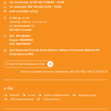
tel. serwisowy: 61 307 00 77 (08:00 - 16:00)
tel. awaryjny: 883 784 626 (16:00 - 18:00)
mail:
serwis@e-pity.pl
e-file sp. z o.o.
(dawniej: e-file sp. z o.o. sp. k.)
ul. Jeziorańska 12
(60-461) Poznań
NIP: 7811934421
Regon: 365695953
KRS: 0001202973
Sąd Rejonowy Poznań Nowe Miasto i Wilda w Poznaniu Wydział VIII
Gospodarczy KRS.
Znajdź Urząd Skarbowy online
Infolinia Krajowej Informacji Skarbowej: 801 055 055, +48 22 330 03 30
e-file
kontakt
o nas
opinie użytkowników
wesprzyj e-pity
informacje prawne
mapa serwisu