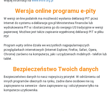
Więcej informacji na
www.e-life.org.pl
Wersja online programu e-pity
W wersji on-line podatnik ma możliwość wysłania deklaracji PIT przez
Internet do systemu e-deklaracje.gov.pl Ministerstwa Finansów lub
wydrukowania PIT-a i dostarczenia go do swojego US tradycyjnie w wersji
papierowej. Możliwe jest także zapisanie wypełnionej deklaracji PIT w pliku
PDF.
Program e-pity online działa we wszystkich najpopularniejszych
przeglądarkach internetowych (Internet Explorer, Firefox, Safari, Opera,
Chrome) zarówno na komputerze, jaki i urządzeniach mobilnych - telefon lub
tablet..
Bezpieczeństwo Twoich danych
Bezpieczeństwo danych to nasz najwyższy priorytet. W odróżnieniu od
innych programów obecnych na rynku,
ż
adne dane osobowe nie są
zapisywane na serwerze - dane zapisywane są i odczytywane tylko na
komputerze użytkownika.