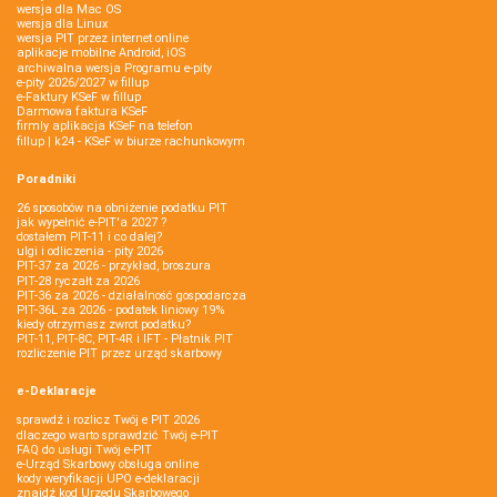
wersja dla Mac OS
wersja dla Linux
wersja PIT przez internet online
aplikacje mobilne Android, iOS
archiwalna wersja Programu e-pity
e-pity 2026/2027 w fillup
e‑Faktury KSeF w fillup
Darmowa faktura KSeF
firmly aplikacja KSeF na telefon
fillup | k24 - KSeF w biurze rachunkowym
Poradniki
26 sposobów na obniżenie podatku PIT
jak wypełnić e-PIT'a 2027 ?
dostałem PIT-11 i co dalej?
ulgi i odliczenia - pity 2026
PIT-37 za 2026 - przykład, broszura
PIT-28 ryczałt za 2026
PIT-36 za 2026 - działalność gospodarcza
PIT-36L za 2026 - podatek liniowy 19%
kiedy otrzymasz zwrot podatku?
PIT-11, PIT-8C, PIT-4R i IFT - Płatnik PIT
rozliczenie PIT przez urząd skarbowy
e-Deklaracje
sprawdź i rozlicz Twój e PIT 2026
dlaczego warto sprawdzić Twój e-PIT
FAQ do usługi Twój e-PIT
e-Urząd Skarbowy obsługa online
kody weryfikacji UPO e-deklaracji
znajdź kod Urzędu Skarbowego