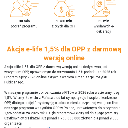
30 mln
1.760 mln
53 mln
pobrań programu
złotych dla OPP
wysłanych e-
deklaracji
Akcja e-life 1,5% dla OPP z darmową
wersją online
Akcja e-life 1,5% dla OPP z darmową wersją online dedykowna jest
wszystkim OPP, uprawnionym do otrzymania 1,5% podatku za 2025 rok.
Program e-pity 2025 on-line aktywnie wspiera Organizacje Pożytku
Publicznego.
W naszym programie do rozliczania e-PITów w 2026 roku wspieramy ideę
1,5%. Wiemy, że wielu z Państwa od lat sympatyzuje i wspiera konkretne
OPP, dlatego podjęliśmy decyzję o udostępnieniu bezpłatnej wersji on-line
naszego programu wszystkim OPP w Polsce, uprawnionym do otrzymania
1,5% podatku za 2025 rok. Dzięki programowi e-pity od dnia jego premiery,
użytkownicy przekazali już ponad 1 760 000 000 złotych dla ponad 9 000
organizacji.