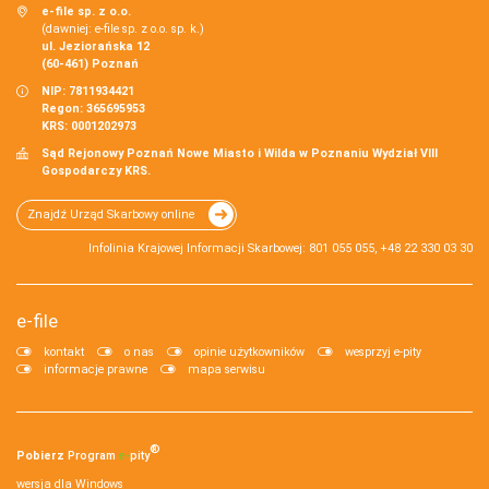
e-file sp. z o.o.
(dawniej: e-file sp. z o.o. sp. k.)
ul. Jeziorańska 12
(60-461) Poznań
NIP: 7811934421
Regon: 365695953
KRS: 0001202973
Sąd Rejonowy Poznań Nowe Miasto i Wilda w Poznaniu Wydział VIII
Gospodarczy KRS.
Znajdź Urząd Skarbowy online
Infolinia Krajowej Informacji Skarbowej: 801 055 055, +48 22 330 03 30
e-file
kontakt
o nas
opinie użytkowników
wesprzyj e-pity
informacje prawne
mapa serwisu
®
Pobierz
Program
e‑
pity
wersja dla Windows