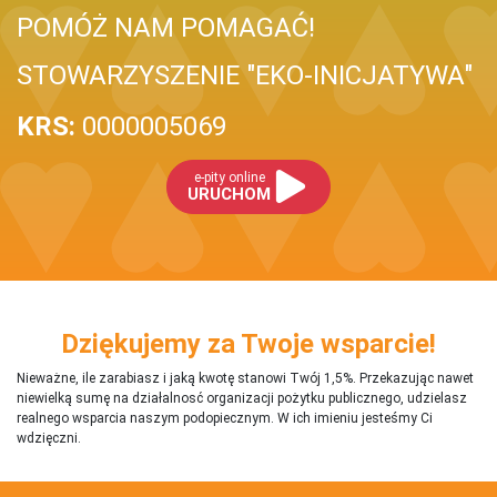
POMÓŻ NAM POMAGAĆ!
STOWARZYSZENIE "EKO-INICJATYWA"
KRS:
0000005069
e-pity online
URUCHOM
Dziękujemy za Twoje wsparcie!
Nieważne, ile zarabiasz i jaką kwotę stanowi Twój 1,5%. Przekazując nawet
niewielką sumę na działalnosć organizacji pożytku publicznego, udzielasz
realnego wsparcia naszym podopiecznym. W ich imieniu jesteśmy Ci
wdzięczni.