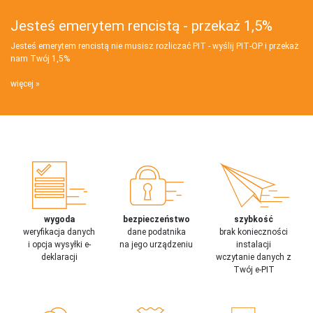
Jesteś emerytem rencistą - przekaż 1,5%
Jesteś emerytem rencistą nie musisz rozliczać PIT - wyślij PIT‑OP i przekaż
nam Twój 1,5%
więcej
wygoda
bezpieczeństwo
szybkość
weryfikacja danych
dane podatnika
brak konieczności
i opcja wysyłki e-
na jego urządzeniu
instalacji
deklaracji
wczytanie danych z
Twój e-PIT