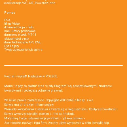
e-deklaracje VAT, CIT, PCC oraz inne
Pomoc
FAQ
filmy Video
dokumentacja - help
kalkulatory podatkowe
darmowy e-book PIT-11
aktualności e-pity
dane techniczne API, XML
Dysk e-pity
Twoje zgłoszenie lub opinia
Program e-pity® Najlepsze w POLSCE.
Marki: "e-pity po prostu" oraz "e-pity Program" są zarejestrowanymi znakami
towarowymi i podlegają ochronie prawnej.
Wszelkie prawa zastrzeżone. Copyright 2009-2026
e-file sp. z o.o.
Serwis ma charakter informacyjny.
Warunki korzystania z serwisu zawarte są w
Regulaminie
i
Polityce Prywatności
.
Serwis wykorzystuje
pliki cookies i inne technologie
.
Modyfikuj Twoje ustawienia prywatności i plików cookies »
Zastrzeżone nazwy i loga firm, zostały użyte wyłącznie w celu identyfikacji.