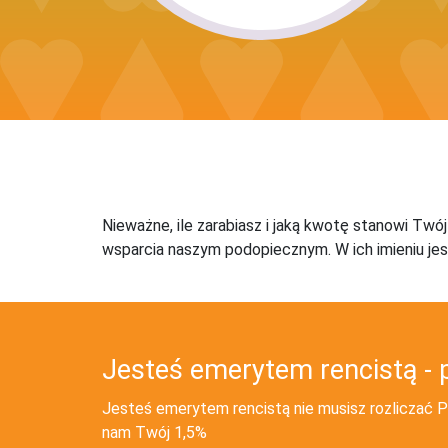
Nieważne, ile zarabiasz i jaką kwotę stanowi Twó
wsparcia naszym podopiecznym. W ich imieniu jes
Jesteś emerytem rencistą - 
Jesteś emerytem rencistą nie musisz rozliczać PI
nam Twój 1,5%