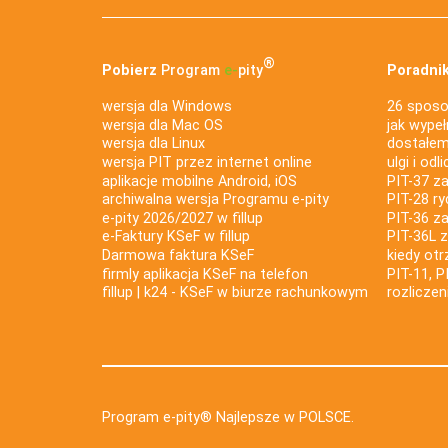
®
Pobierz
Program
e‑
pity
Poradnik
wersja dla Windows
26 sposo
wersja dla Mac OS
jak wypeł
wersja dla Linux
dostałem 
wersja PIT przez internet online
ulgi i odl
aplikacje mobilne Android, iOS
PIT-37 za
archiwalna wersja Programu e-pity
PIT-28 ry
e-pity 2026/2027 w fillup
PIT-36 z
e‑Faktury KSeF w fillup
PIT-36L 
Darmowa faktura KSeF
kiedy ot
firmly aplikacja KSeF na telefon
PIT-11, P
fillup | k24 - KSeF w biurze rachunkowym
rozlicze
Program e-pity® Najlepsze w POLSCE.