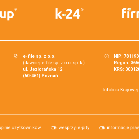
e-file sp. z o.o.
NIP: 78119
(dawniej: e-file sp. z o.o. sp. k.)
Regon: 365
ul. Jeziorańska 12
KRS: 00012
(60-461) Poznań
Infolinia Krajowe
opinie użytkowników
wesprzyj e-pity
informacje pra