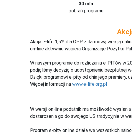
30 mln
pobrań programu
Akcj
Akcja e-life 1,5% dla OPP z darmową wersją onl
on-line aktywnie wspiera Organizacje Pożytku Pu
W naszym programie do rozliczania e-PITów w 20
podjęliśmy decyzję o udostępnieniu bezpłatnej 
Dzięki programowi e-pity od dnia jego premiery, u
Więcej informacji na
www.e-life.org.pl
W wersji on-line podatnik ma możliwość wysłania 
dostarczenia go do swojego US tradycyjnie w wers
Program e-pity online działa we wszystkich najpo