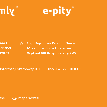
34421
Sąd Rejonowy Poznań Nowe
695953
Miasto i Wilda w Poznaniu
02973
Wydział VIII Gospodarczy KRS.
j Informacji Skarbowej: 801 055 055, +48 22 330 03 30
wne
mapa serwisu