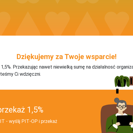
Dziękujemy za Twoje wsparcie!
j 1,5%. Przekazując nawet niewielką sumę na działalnosć organiz
teśmy Ci wdzięczni.
przekaż 1,5%
T - wyślij PIT‑OP i przekaż