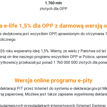
1.760 mln
złotych dla OPP
a e-life 1,5% dla OPP z darmową wersją o
ine dedykowna jest wszystkim OPP, uprawnionym do otrzymania 1
blicznego.
26 roku wspieramy ideę 1,5%. Wiemy, że wielu z Państwa od lat
wersji on-line naszego programu wszystkim OPP w Polsce, upraw
żytkownicy przekazali już ponad 1 760 000 000 złotych dla ponad
Wersja online programu e-pity
deklaracji PIT przez Internet do systemu e-deklaracje.gov.pl M
ji papierowej. Możliwe jest także zapisanie wypełnionej deklarac
pularniejszych przeglądarkach internetowych (Internet Explorer, 