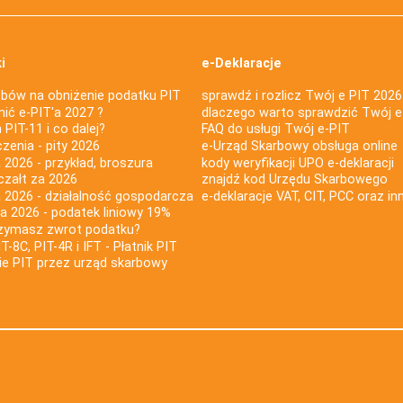
i
e-Deklaracje
bów na obniżenie podatku PIT
sprawdź i rozlicz Twój e PIT 2026
nić e-PIT'a 2027 ?
dlaczego warto sprawdzić Twój e
PIT-11 i co dalej?
FAQ do usługi Twój e-PIT
iczenia - pity 2026
e-Urząd Skarbowy obsługa online
 2026 - przykład, broszura
kody weryfikacji UPO e-deklaracji
czałt za 2026
znajdź kod Urzędu Skarbowego
a 2026 - działalność gospodarcza
e-deklaracje VAT, CIT, PCC oraz in
za 2026 - podatek liniowy 19%
rzymasz zwrot podatku?
IT-8C, PIT-4R i IFT - Płatnik PIT
nie PIT przez urząd skarbowy