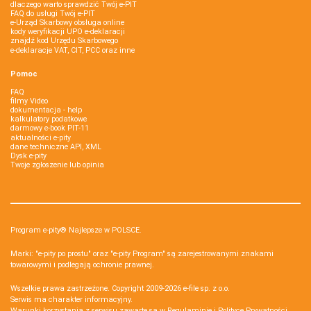
dlaczego warto sprawdzić Twój e-PIT
FAQ do usługi Twój e-PIT
e-Urząd Skarbowy obsługa online
kody weryfikacji UPO e-deklaracji
znajdź kod Urzędu Skarbowego
e-deklaracje VAT, CIT, PCC oraz inne
Pomoc
FAQ
filmy Video
dokumentacja - help
kalkulatory podatkowe
darmowy e-book PIT-11
aktualności e-pity
dane techniczne API, XML
Dysk e-pity
Twoje zgłoszenie lub opinia
Program e-pity® Najlepsze w POLSCE.
Marki: "e-pity po prostu" oraz "e-pity Program" są zarejestrowanymi znakami
towarowymi i podlegają ochronie prawnej.
Wszelkie prawa zastrzeżone. Copyright 2009-2026
e-file sp. z o.o.
Serwis ma charakter informacyjny.
Warunki korzystania z serwisu zawarte są w
Regulaminie
i
Polityce Prywatności
.