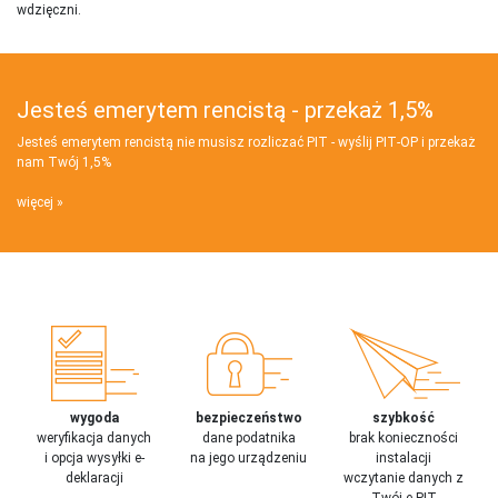
wdzięczni.
Jesteś emerytem rencistą - przekaż 1,5%
Jesteś emerytem rencistą nie musisz rozliczać PIT - wyślij PIT‑OP i przekaż
nam Twój 1,5%
więcej
wygoda
bezpieczeństwo
szybkość
weryfikacja danych
dane podatnika
brak konieczności
i opcja wysyłki e-
na jego urządzeniu
instalacji
deklaracji
wczytanie danych z
Twój e-PIT