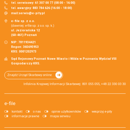
tel. serwisowy: 61 307 00 77 (08:00 - 16:00)
tel. awaryjny: 883 784 626 (16:00 - 18:00)
mail:
serwis@e-pity.pl
e-file sp. z o.o.
(dawniej: e-file sp. z o.o. sp. k.)
ul. Jeziorańska 12
(60-461) Poznań
NIP: 7811934421
Regon: 365695953
KRS: 0001202973
Sąd Rejonowy Poznań Nowe Miasto i Wilda w Poznaniu Wydział VIII
Gospodarczy KRS.
Znajdź Urząd Skarbowy online
Infolinia Krajowej Informacji Skarbowej: 801 055 055, +48 22 330 03 30
e-file
kontakt
o nas
opinie użytkowników
wesprzyj e-pity
informacje prawne
mapa serwisu