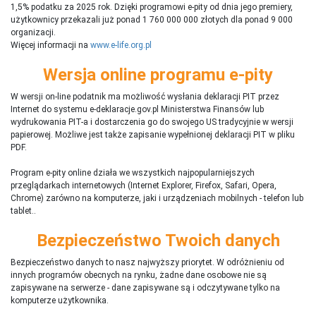
1,5% podatku za 2025 rok. Dzięki programowi e-pity od dnia jego premiery,
użytkownicy przekazali już ponad 1 760 000 000 złotych dla ponad 9 000
organizacji.
Więcej informacji na
www.e-life.org.pl
Wersja online programu e-pity
W wersji on-line podatnik ma możliwość wysłania deklaracji PIT przez
Internet do systemu e-deklaracje.gov.pl Ministerstwa Finansów lub
wydrukowania PIT-a i dostarczenia go do swojego US tradycyjnie w wersji
papierowej. Możliwe jest także zapisanie wypełnionej deklaracji PIT w pliku
PDF.
Program e-pity online działa we wszystkich najpopularniejszych
przeglądarkach internetowych (Internet Explorer, Firefox, Safari, Opera,
Chrome) zarówno na komputerze, jaki i urządzeniach mobilnych - telefon lub
tablet..
Bezpieczeństwo Twoich danych
Bezpieczeństwo danych to nasz najwyższy priorytet. W odróżnieniu od
innych programów obecnych na rynku,
ż
adne dane osobowe nie są
zapisywane na serwerze - dane zapisywane są i odczytywane tylko na
komputerze użytkownika.