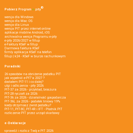
®
Pobierz
Program
e‑
pity
wersja dla Windows
wersja dla Mac OS
wersja dla Linux
wersja PIT przez internet online
aplikacje mobilne Android, iOS
archiwalna wersja Programu e-pity
e-pity 2026/2027 w fillup
e‑Faktury KSeF w fillup
Darmowa faktura KSeF
firmly aplikacja KSeF na telefon
fillup | k24 - KSeF w biurze rachunkowym
Poradniki
26 sposobów na obniżenie podatku PIT
jak wypełnić e-PIT'a 2027 ?
dostałem PIT-11 i co dalej?
ulgi i odliczenia - pity 2026
PIT-37 za 2026 - przykład, broszura
PIT-28 ryczałt za 2026
PIT-36 za 2026 - działalność gospodarcza
PIT-36L za 2026 - podatek liniowy 19%
kiedy otrzymasz zwrot podatku?
PIT-11, PIT-8C, PIT-4R i IFT - Płatnik PIT
rozliczenie PIT przez urząd skarbowy
e-Deklaracje
sprawdź i rozlicz Twój e PIT 2026