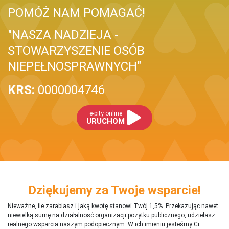
POMÓŻ NAM POMAGAĆ!
"NASZA NADZIEJA -
STOWARZYSZENIE OSÓB
NIEPEŁNOSPRAWNYCH"
KRS:
0000004746
e-pity online
URUCHOM
Dziękujemy za Twoje wsparcie!
Nieważne, ile zarabiasz i jaką kwotę stanowi Twój 1,5%. Przekazując nawet
niewielką sumę na działalnosć organizacji pożytku publicznego, udzielasz
realnego wsparcia naszym podopiecznym. W ich imieniu jesteśmy Ci