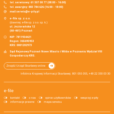
tel. serwisowy: 61 307 00 77 (08:00 - 16:00)
tel. awaryjny: 883 784 626 (16:00 - 18:00)
mail:
serwis@e-pity.pl
e-file sp. z o.o.
(dawniej: e-file sp. z o.o. sp. k.)
ul. Jeziorańska 12
(60-461) Poznań
NIP: 7811934421
Regon: 365695953
KRS: 0001202973
Sąd Rejonowy Poznań Nowe Miasto i Wilda w Poznaniu Wydział VIII
Gospodarczy KRS.
Znajdź Urząd Skarbowy online
Infolinia Krajowej Informacji Skarbowej: 801 055 055, +48 22 330 03 30
e-file
kontakt
o nas
opinie użytkowników
wesprzyj e-pity
informacje prawne
mapa serwisu