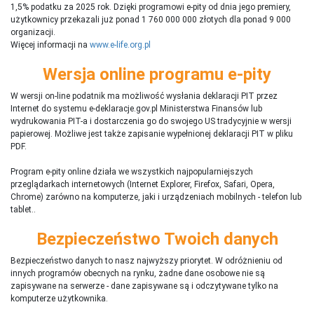
1,5% podatku za 2025 rok. Dzięki programowi e-pity od dnia jego premiery,
użytkownicy przekazali już ponad 1 760 000 000 złotych dla ponad 9 000
organizacji.
Więcej informacji na
www.e-life.org.pl
Wersja online programu e-pity
W wersji on-line podatnik ma możliwość wysłania deklaracji PIT przez
Internet do systemu e-deklaracje.gov.pl Ministerstwa Finansów lub
wydrukowania PIT-a i dostarczenia go do swojego US tradycyjnie w wersji
papierowej. Możliwe jest także zapisanie wypełnionej deklaracji PIT w pliku
PDF.
Program e-pity online działa we wszystkich najpopularniejszych
przeglądarkach internetowych (Internet Explorer, Firefox, Safari, Opera,
Chrome) zarówno na komputerze, jaki i urządzeniach mobilnych - telefon lub
tablet..
Bezpieczeństwo Twoich danych
Bezpieczeństwo danych to nasz najwyższy priorytet. W odróżnieniu od
innych programów obecnych na rynku,
ż
adne dane osobowe nie są
zapisywane na serwerze - dane zapisywane są i odczytywane tylko na
komputerze użytkownika.