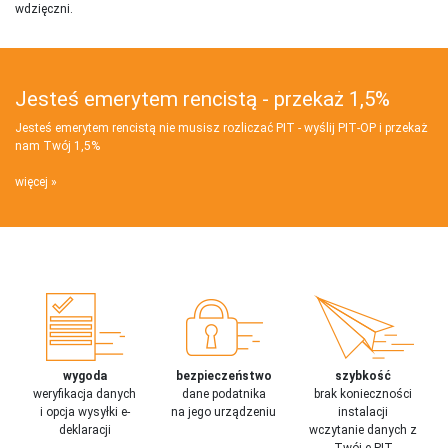
wdzięczni.
Jesteś emerytem rencistą - przekaż 1,5%
Jesteś emerytem rencistą nie musisz rozliczać PIT - wyślij PIT‑OP i przekaż
nam Twój 1,5%
więcej
wygoda
bezpieczeństwo
szybkość
weryfikacja danych
dane podatnika
brak konieczności
i opcja wysyłki e-
na jego urządzeniu
instalacji
deklaracji
wczytanie danych z
Twój e-PIT