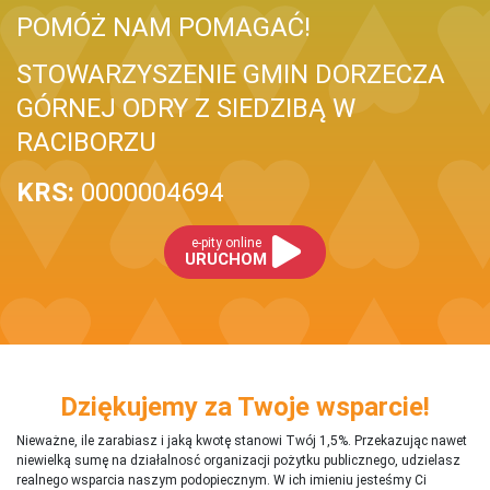
POMÓŻ NAM POMAGAĆ!
STOWARZYSZENIE GMIN DORZECZA
GÓRNEJ ODRY Z SIEDZIBĄ W
RACIBORZU
KRS:
0000004694
e-pity online
URUCHOM
Dziękujemy za Twoje wsparcie!
Nieważne, ile zarabiasz i jaką kwotę stanowi Twój 1,5%. Przekazując nawet
niewielką sumę na działalnosć organizacji pożytku publicznego, udzielasz
realnego wsparcia naszym podopiecznym. W ich imieniu jesteśmy Ci