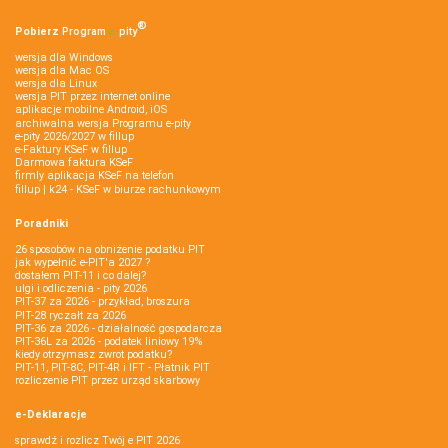
®
Pobierz
Program
e‑
pity
wersja dla Windows
wersja dla Mac OS
wersja dla Linux
wersja PIT przez internet online
aplikacje mobilne Android, iOS
archiwalna wersja Programu e-pity
e-pity 2026/2027 w fillup
e‑Faktury KSeF w fillup
Darmowa faktura KSeF
firmly aplikacja KSeF na telefon
fillup | k24 - KSeF w biurze rachunkowym
Poradniki
26 sposobów na obniżenie podatku PIT
jak wypełnić e-PIT'a 2027 ?
dostałem PIT-11 i co dalej?
ulgi i odliczenia - pity 2026
PIT-37 za 2026 - przykład, broszura
PIT-28 ryczałt za 2026
PIT-36 za 2026 - działalność gospodarcza
PIT-36L za 2026 - podatek liniowy 19%
kiedy otrzymasz zwrot podatku?
PIT-11, PIT-8C, PIT-4R i IFT - Płatnik PIT
rozliczenie PIT przez urząd skarbowy
e-Deklaracje
sprawdź i rozlicz Twój e PIT 2026