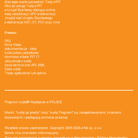
dlaczego warto sprawdzić Twój e-PIT
FAQ do usługi Twój e-PIT
e-Urząd Skarbowy obsługa online
kody weryfikacji UPO e-deklaracji
znajdź kod Urzędu Skarbowego
e-deklaracje VAT, CIT, PCC oraz inne
Pomoc
FAQ
filmy Video
dokumentacja - help
kalkulatory podatkowe
darmowy e-book PIT-11
aktualności e-pity
dane techniczne API, XML
Dysk e-pity
Twoje zgłoszenie lub opinia
Program e-pity® Najlepsze w POLSCE.
Marki: "e-pity po prostu" oraz "e-pity Program" są zarejestrowanymi znakami
towarowymi i podlegają ochronie prawnej.
Wszelkie prawa zastrzeżone. Copyright 2009-2026
e-file sp. z o.o.
Serwis ma charakter informacyjny.
Warunki korzystania z serwisu zawarte są w
Regulaminie
i
Polityce Prywatności
.