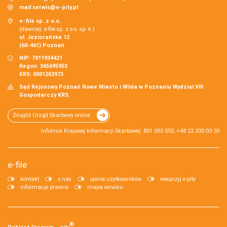
mail:
serwis@e-pity.pl
e-file sp. z o.o.
(dawniej: e-file sp. z o.o. sp. k.)
ul. Jeziorańska 12
(60-461) Poznań
NIP: 7811934421
Regon: 365695953
KRS: 0001202973
Sąd Rejonowy Poznań Nowe Miasto i Wilda w Poznaniu Wydział VIII
Gospodarczy KRS.
Znajdź Urząd Skarbowy online
Infolinia Krajowej Informacji Skarbowej: 801 055 055, +48 22 330 03 30
e-file
kontakt
o nas
opinie użytkowników
wesprzyj e-pity
informacje prawne
mapa serwisu
®