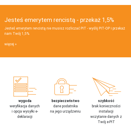
Jesteś emerytem rencistą - przekaż 1,5%
Jesteś emerytem rencistą nie musisz rozliczać PIT - wyślij PIT‑OP i przekaż
nam Twój 1,5%
więcej
wygoda
bezpieczeństwo
szybkość
weryfikacja danych
dane podatnika
brak konieczności
i opcja wysyłki e-
na jego urządzeniu
instalacji
deklaracji
wczytanie danych z
Twój e-PIT