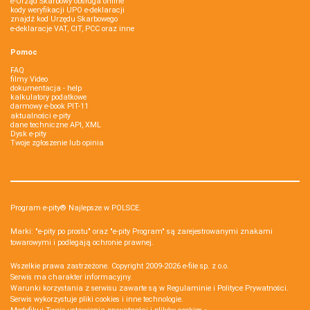
e-Urząd Skarbowy obsługa online
kody weryfikacji UPO e-deklaracji
znajdź kod Urzędu Skarbowego
e-deklaracje VAT, CIT, PCC oraz inne
Pomoc
FAQ
filmy Video
dokumentacja - help
kalkulatory podatkowe
darmowy e-book PIT-11
aktualności e-pity
dane techniczne API, XML
Dysk e-pity
Twoje zgłoszenie lub opinia
Program e-pity® Najlepsze w POLSCE.
Marki: "e-pity po prostu" oraz "e-pity Program" są zarejestrowanymi znakami
towarowymi i podlegają ochronie prawnej.
Wszelkie prawa zastrzeżone. Copyright 2009-2026
e-file sp. z o.o.
Serwis ma charakter informacyjny.
Warunki korzystania z serwisu zawarte są w
Regulaminie
i
Polityce Prywatności
.
Serwis wykorzystuje
pliki cookies i inne technologie
.