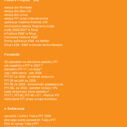
Pobierz
Program
e‑
pity
wersja dla Windows
wersja dla Mac OS
wersja dla Linux
wersja PIT przez internet online
aplikacje mobilne Android, iOS
archiwalna wersja Programu e-pity
e-pity 2026/2027 w fillup
e‑Faktury KSeF w fillup
Darmowa faktura KSeF
firmly aplikacja KSeF na telefon
fillup | k24 - KSeF w biurze rachunkowym
Poradniki
26 sposobów na obniżenie podatku PIT
jak wypełnić e-PIT'a 2027 ?
dostałem PIT-11 i co dalej?
ulgi i odliczenia - pity 2026
PIT-37 za 2026 - przykład, broszura
PIT-28 ryczałt za 2026
PIT-36 za 2026 - działalność gospodarcza
PIT-36L za 2026 - podatek liniowy 19%
kiedy otrzymasz zwrot podatku?
PIT-11, PIT-8C, PIT-4R i IFT - Płatnik PIT
rozliczenie PIT przez urząd skarbowy
e-Deklaracje
sprawdź i rozlicz Twój e PIT 2026
dlaczego warto sprawdzić Twój e-PIT
FAQ do usługi Twój e-PIT