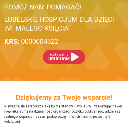
POMÓŻ NAM POMAGAĆ!
LUBELSKIE HOSPICJUM DLA DZIECI
IM. MAŁEGO KSIĘCIA
KRS:
0000004522
e-pity online
URUCHOM
Dziękujemy za Twoje wsparcie!
Nieważne, ile zarabiasz i jaką kwotę stanowi Twój 1,5%. Przekazując nawet
niewielką sumę na działalnosć organizacji pożytku publicznego, udzielasz
realnego wsparcia naszym podopiecznym. W ich imieniu jesteśmy Ci
wdzięczni.