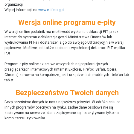
organizacji.
Więcej informacji na
www.e-life.org.pl
Wersja online programu e-pity
W wersji on-line podatnik ma możliwość wysłania deklaracji PIT przez
Internet do systemu e-deklaracje.gov.pl Ministerstwa Finansów lub
wydrukowania PIT-a i dostarczenia go do swojego US tradycyjnie w wersji
papierowej. Możliwe jest także zapisanie wypełnionej deklaracji PIT w pliku
PDF.
Program e-pity online działa we wszystkich najpopularniejszych
przeglądarkach internetowych (Internet Explorer, Firefox, Safari, Opera,
Chrome) zarówno na komputerze, jaki i urządzeniach mobilnych - telefon lub
tablet..
Bezpieczeństwo Twoich danych
Bezpieczeństwo danych to nasz najwyższy priorytet. W odróżnieniu od
innych programów obecnych na rynku,
ż
adne dane osobowe nie są
zapisywane na serwerze - dane zapisywane są i odczytywane tylko na
komputerze użytkownika.