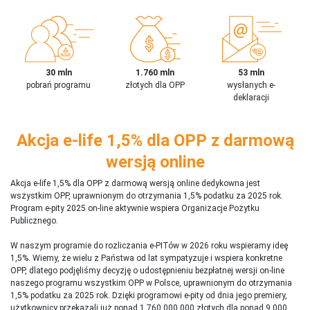
30 mln
1.760 mln
53 mln
pobrań programu
złotych dla OPP
wysłanych e-
deklaracji
Akcja e-life 1,5% dla OPP z darmową
wersją online
Akcja e-life 1,5% dla OPP z darmową wersją online dedykowna jest
wszystkim OPP, uprawnionym do otrzymania 1,5% podatku za 2025 rok.
Program e-pity 2025 on-line aktywnie wspiera Organizacje Pożytku
Publicznego.
W naszym programie do rozliczania e-PITów w 2026 roku wspieramy ideę
1,5%. Wiemy, że wielu z Państwa od lat sympatyzuje i wspiera konkretne
OPP, dlatego podjęliśmy decyzję o udostępnieniu bezpłatnej wersji on-line
naszego programu wszystkim OPP w Polsce, uprawnionym do otrzymania
1,5% podatku za 2025 rok. Dzięki programowi e-pity od dnia jego premiery,
użytkownicy przekazali już ponad 1 760 000 000 złotych dla ponad 9 000