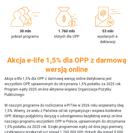
30 mln
1.760 mln
53 mln
pobrań programu
złotych dla OPP
wysłanych e-
deklaracji
Akcja e-life 1,5% dla OPP z darmową
wersją online
Akcja e-life 1,5% dla OPP z darmową wersją online dedykowna jest
wszystkim OPP, uprawnionym do otrzymania 1,5% podatku za 2025 rok.
Program e-pity 2025 on-line aktywnie wspiera Organizacje Pożytku
Publicznego.
W naszym programie do rozliczania e-PITów w 2026 roku wspieramy ideę
1,5%. Wiemy, że wielu z Państwa od lat sympatyzuje i wspiera konkretne
OPP, dlatego podjęliśmy decyzję o udostępnieniu bezpłatnej wersji on-line
naszego programu wszystkim OPP w Polsce, uprawnionym do otrzymania
1,5% podatku za 2025 rok. Dzięki programowi e-pity od dnia jego premiery,
użytkownicy przekazali już ponad 1 760 000 000 złotych dla ponad 9 000