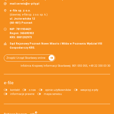
mail:
serwis@e-pity.pl
e-file sp. z o.o.
(dawniej: e-file sp. z o.o. sp. k.)
ul. Jeziorańska 12
(60-461) Poznań
NIP: 7811934421
Regon: 365695953
KRS: 0001202973
Sąd Rejonowy Poznań Nowe Miasto i Wilda w Poznaniu Wydział VIII
Gospodarczy KRS.
Znajdź Urząd Skarbowy online
Infolinia Krajowej Informacji Skarbowej: 801 055 055, +48 22 330 03 30
e-file
kontakt
o nas
opinie użytkowników
wesprzyj e-pity
informacje prawne
mapa serwisu
®