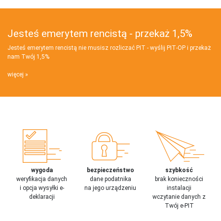
Jesteś emerytem rencistą - przekaż 1,5%
Jesteś emerytem rencistą nie musisz rozliczać PIT - wyślij PIT‑OP i przekaż
nam Twój 1,5%
więcej
wygoda
bezpieczeństwo
szybkość
weryfikacja danych
dane podatnika
brak konieczności
i opcja wysyłki e-
na jego urządzeniu
instalacji
deklaracji
wczytanie danych z
Twój e-PIT