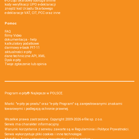
e-Urząd Skarbowy obsługa online
kody weryfikacji UPO e-deklaracji
znajdź kod Urzędu Skarbowego
e-deklaracje VAT, CIT, PCC oraz inne
Pomoc
FAQ
filmy Video
dokumentacja - help
kalkulatory podatkowe
darmowy e-book PIT-11
aktualności e-pity
dane techniczne API, XML
Dysk e-pity
Twoje zgłoszenie lub opinia
Program e-pity® Najlepsze w POLSCE.
Marki: "e-pity po prostu" oraz "e-pity Program" są zarejestrowanymi znakami
towarowymi i podlegają ochronie prawnej.
Wszelkie prawa zastrzeżone. Copyright 2009-2026
e-file sp. z o.o.
Serwis ma charakter informacyjny.
Warunki korzystania z serwisu zawarte są w
Regulaminie
i
Polityce Prywatności
.
Serwis wykorzystuje
pliki cookies i inne technologie
.