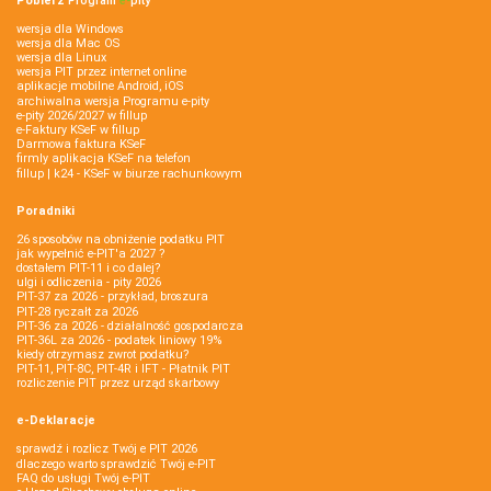
Pobierz
Program
e‑
pity
wersja dla Windows
wersja dla Mac OS
wersja dla Linux
wersja PIT przez internet online
aplikacje mobilne Android, iOS
archiwalna wersja Programu e-pity
e-pity 2026/2027 w fillup
e‑Faktury KSeF w fillup
Darmowa faktura KSeF
firmly aplikacja KSeF na telefon
fillup | k24 - KSeF w biurze rachunkowym
Poradniki
26 sposobów na obniżenie podatku PIT
jak wypełnić e-PIT'a 2027 ?
dostałem PIT-11 i co dalej?
ulgi i odliczenia - pity 2026
PIT-37 za 2026 - przykład, broszura
PIT-28 ryczałt za 2026
PIT-36 za 2026 - działalność gospodarcza
PIT-36L za 2026 - podatek liniowy 19%
kiedy otrzymasz zwrot podatku?
PIT-11, PIT-8C, PIT-4R i IFT - Płatnik PIT
rozliczenie PIT przez urząd skarbowy
e-Deklaracje
sprawdź i rozlicz Twój e PIT 2026
dlaczego warto sprawdzić Twój e-PIT
FAQ do usługi Twój e-PIT