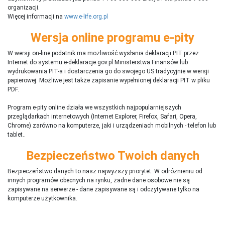
organizacji.
Więcej informacji na
www.e-life.org.pl
Wersja online programu e-pity
W wersji on-line podatnik ma możliwość wysłania deklaracji PIT przez
Internet do systemu e-deklaracje.gov.pl Ministerstwa Finansów lub
wydrukowania PIT-a i dostarczenia go do swojego US tradycyjnie w wersji
papierowej. Możliwe jest także zapisanie wypełnionej deklaracji PIT w pliku
PDF.
Program e-pity online działa we wszystkich najpopularniejszych
przeglądarkach internetowych (Internet Explorer, Firefox, Safari, Opera,
Chrome) zarówno na komputerze, jaki i urządzeniach mobilnych - telefon lub
tablet..
Bezpieczeństwo Twoich danych
Bezpieczeństwo danych to nasz najwyższy priorytet. W odróżnieniu od
innych programów obecnych na rynku,
ż
adne dane osobowe nie są
zapisywane na serwerze - dane zapisywane są i odczytywane tylko na
komputerze użytkownika.