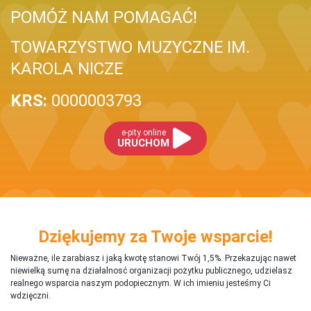
POMÓŻ NAM POMAGAĆ!
TOWARZYSTWO MUZYCZNE IM.
KAROLA NICZE
KRS:
0000003793
e-pity online
URUCHOM
Dziękujemy za Twoje wsparcie!
Nieważne, ile zarabiasz i jaką kwotę stanowi Twój 1,5%. Przekazując nawet
niewielką sumę na działalnosć organizacji pożytku publicznego, udzielasz
realnego wsparcia naszym podopiecznym. W ich imieniu jesteśmy Ci
wdzięczni.