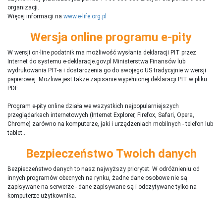
organizacji.
Więcej informacji na
www.e-life.org.pl
Wersja online programu e-pity
W wersji on-line podatnik ma możliwość wysłania deklaracji PIT przez
Internet do systemu e-deklaracje.gov.pl Ministerstwa Finansów lub
wydrukowania PIT-a i dostarczenia go do swojego US tradycyjnie w wersji
papierowej. Możliwe jest także zapisanie wypełnionej deklaracji PIT w pliku
PDF.
Program e-pity online działa we wszystkich najpopularniejszych
przeglądarkach internetowych (Internet Explorer, Firefox, Safari, Opera,
Chrome) zarówno na komputerze, jaki i urządzeniach mobilnych - telefon lub
tablet..
Bezpieczeństwo Twoich danych
Bezpieczeństwo danych to nasz najwyższy priorytet. W odróżnieniu od
innych programów obecnych na rynku,
ż
adne dane osobowe nie są
zapisywane na serwerze - dane zapisywane są i odczytywane tylko na
komputerze użytkownika.