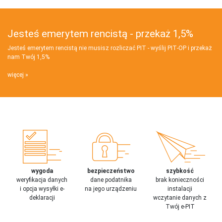
Jesteś emerytem rencistą - przekaż 1,5%
Jesteś emerytem rencistą nie musisz rozliczać PIT - wyślij PIT‑OP i przekaż
nam Twój 1,5%
więcej
wygoda
bezpieczeństwo
szybkość
weryfikacja danych
dane podatnika
brak konieczności
i opcja wysyłki e-
na jego urządzeniu
instalacji
deklaracji
wczytanie danych z
Twój e-PIT