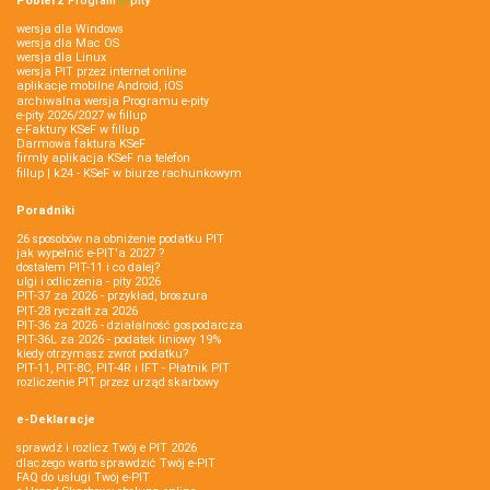
Pobierz
Program
e‑
pity
wersja dla Windows
wersja dla Mac OS
wersja dla Linux
wersja PIT przez internet online
aplikacje mobilne Android, iOS
archiwalna wersja Programu e-pity
e-pity 2026/2027 w fillup
e‑Faktury KSeF w fillup
Darmowa faktura KSeF
firmly aplikacja KSeF na telefon
fillup | k24 - KSeF w biurze rachunkowym
Poradniki
26 sposobów na obniżenie podatku PIT
jak wypełnić e-PIT'a 2027 ?
dostałem PIT-11 i co dalej?
ulgi i odliczenia - pity 2026
PIT-37 za 2026 - przykład, broszura
PIT-28 ryczałt za 2026
PIT-36 za 2026 - działalność gospodarcza
PIT-36L za 2026 - podatek liniowy 19%
kiedy otrzymasz zwrot podatku?
PIT-11, PIT-8C, PIT-4R i IFT - Płatnik PIT
rozliczenie PIT przez urząd skarbowy
e-Deklaracje
sprawdź i rozlicz Twój e PIT 2026
dlaczego warto sprawdzić Twój e-PIT
FAQ do usługi Twój e-PIT