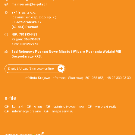
mail:
serwis@e-pity.pl
e-file sp. z o.o.
(dawniej: e-file sp. z o.o. sp. k.)
ul. Jeziorańska 12
(60-461) Poznań
NIP: 7811934421
Regon: 365695953
KRS: 0001202973
Sąd Rejonowy Poznań Nowe Miasto i Wilda w Poznaniu Wydział VIII
Gospodarczy KRS.
Znajdź Urząd Skarbowy online
Infolinia Krajowej Informacji Skarbowej: 801 055 055, +48 22 330 03 30
e-file
kontakt
o nas
opinie użytkowników
wesprzyj e-pity
informacje prawne
mapa serwisu
®