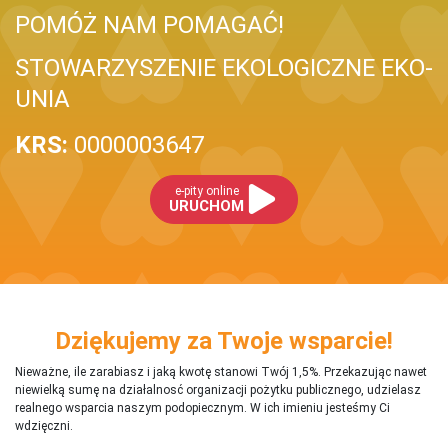
POMÓŻ NAM POMAGAĆ!
STOWARZYSZENIE EKOLOGICZNE EKO-
UNIA
KRS:
0000003647
e-pity online
URUCHOM
Dziękujemy za Twoje wsparcie!
Nieważne, ile zarabiasz i jaką kwotę stanowi Twój 1,5%. Przekazując nawet
niewielką sumę na działalnosć organizacji pożytku publicznego, udzielasz
realnego wsparcia naszym podopiecznym. W ich imieniu jesteśmy Ci
wdzięczni.