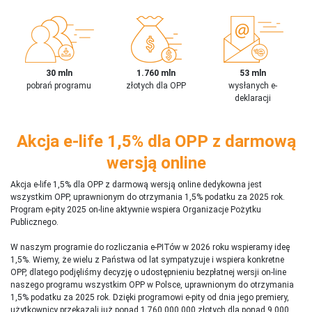
30 mln
1.760 mln
53 mln
pobrań programu
złotych dla OPP
wysłanych e-
deklaracji
Akcja e-life 1,5% dla OPP z darmową
wersją online
Akcja e-life 1,5% dla OPP z darmową wersją online dedykowna jest
wszystkim OPP, uprawnionym do otrzymania 1,5% podatku za 2025 rok.
Program e-pity 2025 on-line aktywnie wspiera Organizacje Pożytku
Publicznego.
W naszym programie do rozliczania e-PITów w 2026 roku wspieramy ideę
1,5%. Wiemy, że wielu z Państwa od lat sympatyzuje i wspiera konkretne
OPP, dlatego podjęliśmy decyzję o udostępnieniu bezpłatnej wersji on-line
naszego programu wszystkim OPP w Polsce, uprawnionym do otrzymania
1,5% podatku za 2025 rok. Dzięki programowi e-pity od dnia jego premiery,
użytkownicy przekazali już ponad 1 760 000 000 złotych dla ponad 9 000