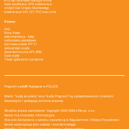
e-Urząd Skarbowy obsługa online
kody weryfikacji UPO e-deklaracji
znajdź kod Urzędu Skarbowego
e-deklaracje VAT, CIT, PCC oraz inne
Pomoc
FAQ
filmy Video
dokumentacja - help
kalkulatory podatkowe
darmowy e-book PIT-11
aktualności e-pity
dane techniczne API, XML
Dysk e-pity
Twoje zgłoszenie lub opinia
Program e-pity® Najlepsze w POLSCE.
Marki: "e-pity po prostu" oraz "e-pity Program" są zarejestrowanymi znakami
towarowymi i podlegają ochronie prawnej.
Wszelkie prawa zastrzeżone. Copyright 2009-2026
e-file sp. z o.o.
Serwis ma charakter informacyjny.
Warunki korzystania z serwisu zawarte są w
Regulaminie
i
Polityce Prywatności
.
Serwis wykorzystuje
pliki cookies i inne technologie
.