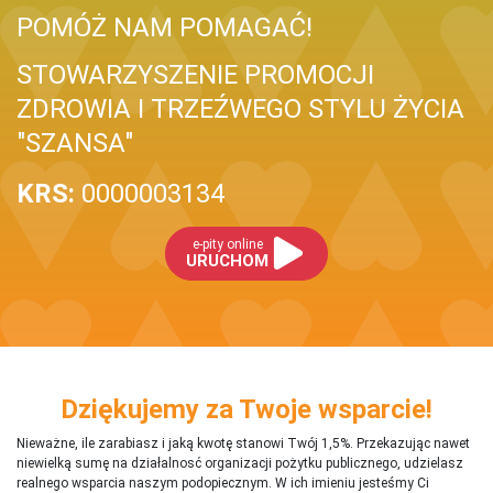
POMÓŻ NAM POMAGAĆ!
STOWARZYSZENIE PROMOCJI
ZDROWIA I TRZEŹWEGO STYLU ŻYCIA
"SZANSA"
KRS:
0000003134
e-pity online
URUCHOM
Dziękujemy za Twoje wsparcie!
Nieważne, ile zarabiasz i jaką kwotę stanowi Twój 1,5%. Przekazując nawet
niewielką sumę na działalnosć organizacji pożytku publicznego, udzielasz
realnego wsparcia naszym podopiecznym. W ich imieniu jesteśmy Ci