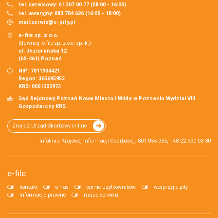
tel. serwisowy: 61 307 00 77 (08:00 - 16:00)
tel. awaryjny: 883 784 626 (16:00 - 18:00)
mail:
serwis@e-pity.pl
e-file sp. z o.o.
(dawniej: e-file sp. z o.o. sp. k.)
ul. Jeziorańska 12
(60-461) Poznań
NIP: 7811934421
Regon: 365695953
KRS: 0001202973
Sąd Rejonowy Poznań Nowe Miasto i Wilda w Poznaniu Wydział VIII
Gospodarczy KRS.
Znajdź Urząd Skarbowy online
Infolinia Krajowej Informacji Skarbowej: 801 055 055, +48 22 330 03 30
e-file
kontakt
o nas
opinie użytkowników
wesprzyj e-pity
informacje prawne
mapa serwisu