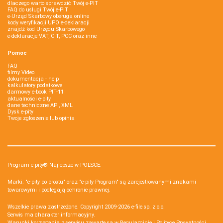
dlaczego warto sprawdzić Twój e-PIT
FAQ do usługi Twój e-PIT
e-Urząd Skarbowy obsługa online
kody weryfikacji UPO e-deklaracji
znajdź kod Urzędu Skarbowego
e-deklaracje VAT, CIT, PCC oraz inne
Pomoc
FAQ
filmy Video
dokumentacja - help
kalkulatory podatkowe
darmowy e-book PIT-11
aktualności e-pity
dane techniczne API, XML
Dysk e-pity
Twoje zgłoszenie lub opinia
Program e-pity® Najlepsze w POLSCE.
Marki: "e-pity po prostu" oraz "e-pity Program" są zarejestrowanymi znakami
towarowymi i podlegają ochronie prawnej.
Wszelkie prawa zastrzeżone. Copyright 2009-2026
e-file sp. z o.o.
Serwis ma charakter informacyjny.
Warunki korzystania z serwisu zawarte są w
Regulaminie
i
Polityce Prywatności
.