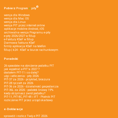
®
Pobierz
Program
e‑
pity
wersja dla Windows
wersja dla Mac OS
wersja dla Linux
wersja PIT przez internet online
aplikacje mobilne Android, iOS
archiwalna wersja Programu e-pity
e-pity 2026/2027 w fillup
e‑Faktury KSeF w fillup
Darmowa faktura KSeF
firmly aplikacja KSeF na telefon
fillup | k24 - KSeF w biurze rachunkowym
Poradniki
26 sposobów na obniżenie podatku PIT
jak wypełnić e-PIT'a 2027 ?
dostałem PIT-11 i co dalej?
ulgi i odliczenia - pity 2026
PIT-37 za 2026 - przykład, broszura
PIT-28 ryczałt za 2026
PIT-36 za 2026 - działalność gospodarcza
PIT-36L za 2026 - podatek liniowy 19%
kiedy otrzymasz zwrot podatku?
PIT-11, PIT-8C, PIT-4R i IFT - Płatnik PIT
rozliczenie PIT przez urząd skarbowy
e-Deklaracje
sprawdź i rozlicz Twój e PIT 2026