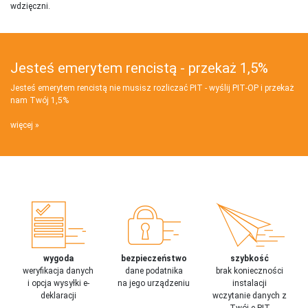
wdzięczni.
Jesteś emerytem rencistą - przekaż 1,5%
Jesteś emerytem rencistą nie musisz rozliczać PIT - wyślij PIT‑OP i przekaż
nam Twój 1,5%
więcej
wygoda
bezpieczeństwo
szybkość
weryfikacja danych
dane podatnika
brak konieczności
i opcja wysyłki e-
na jego urządzeniu
instalacji
deklaracji
wczytanie danych z
Twój e-PIT