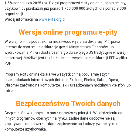
1,5% podatku za 2025 rok. Dzięki programowi e-pity od dnia jego premiery,
użytkownicy przekazali już ponad 1 760 000 000 złotych dla ponad 9 000
organizacji.
Więcej informacji na
www.e-life.org.pl
Wersja online programu e-pity
W wersji on-line podatnik ma możliwość wysłania deklaracji PIT przez
Internet do systemu e-deklaracje.gov.pl Ministerstwa Finansów lub
wydrukowania PIT-a i dostarczenia go do swojego US tradycyjnie w wersji
papierowej. Możliwe jest także zapisanie wypełnionej deklaracji PIT w pliku
PDF.
Program e-pity online działa we wszystkich najpopularniejszych
przeglądarkach internetowych (Internet Explorer, Firefox, Safari, Opera,
Chrome) zarówno na komputerze, jaki i urządzeniach mobilnych - telefon lub
tablet..
Bezpieczeństwo Twoich danych
Bezpieczeństwo danych to nasz najwyższy priorytet. W odróżnieniu od
innych programów obecnych na rynku,
ż
adne dane osobowe nie są
zapisywane na serwerze - dane zapisywane są i odczytywane tylko na
komputerze użytkownika.