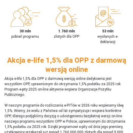
30 mln
1.760 mln
53 mln
pobrań programu
złotych dla OPP
wysłanych e-
deklaracji
Akcja e-life 1,5% dla OPP z darmową
wersją online
Akcja e-life 1,5% dla OPP z darmową wersją online dedykowna jest
wszystkim OPP, uprawnionym do otrzymania 1,5% podatku za 2025 rok.
Program e-pity 2025 on-line aktywnie wspiera Organizacje Pożytku
Publicznego.
W naszym programie do rozliczania e-PITów w 2026 roku wspieramy ideę
1,5%. Wiemy, że wielu z Państwa od lat sympatyzuje i wspiera konkretne
OPP, dlatego podjęliśmy decyzję o udostępnieniu bezpłatnej wersji on-line
naszego programu wszystkim OPP w Polsce, uprawnionym do otrzymania
1,5% podatku za 2025 rok. Dzięki programowi e-pity od dnia jego premiery,
użytkownicy przekazali już ponad 1 760 000 000 złotych dla ponad 9 000