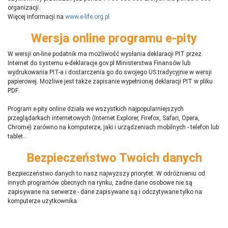
organizacji.
Więcej informacji na
www.e-life.org.pl
Wersja online programu e-pity
W wersji on-line podatnik ma możliwość wysłania deklaracji PIT przez
Internet do systemu e-deklaracje.gov.pl Ministerstwa Finansów lub
wydrukowania PIT-a i dostarczenia go do swojego US tradycyjnie w wersji
papierowej. Możliwe jest także zapisanie wypełnionej deklaracji PIT w pliku
PDF.
Program e-pity online działa we wszystkich najpopularniejszych
przeglądarkach internetowych (Internet Explorer, Firefox, Safari, Opera,
Chrome) zarówno na komputerze, jaki i urządzeniach mobilnych - telefon lub
tablet..
Bezpieczeństwo Twoich danych
Bezpieczeństwo danych to nasz najwyższy priorytet. W odróżnieniu od
innych programów obecnych na rynku,
ż
adne dane osobowe nie są
zapisywane na serwerze - dane zapisywane są i odczytywane tylko na
komputerze użytkownika.