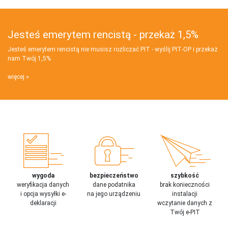
Jesteś emerytem rencistą - przekaż 1,5%
Jesteś emerytem rencistą nie musisz rozliczać PIT - wyślij PIT‑OP i przekaż
nam Twój 1,5%
więcej
wygoda
bezpieczeństwo
szybkość
weryfikacja danych
dane podatnika
brak konieczności
i opcja wysyłki e-
na jego urządzeniu
instalacji
deklaracji
wczytanie danych z
Twój e-PIT