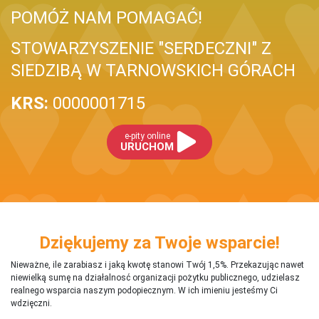
POMÓŻ NAM POMAGAĆ!
STOWARZYSZENIE "SERDECZNI" Z
SIEDZIBĄ W TARNOWSKICH GÓRACH
KRS:
0000001715
e-pity online
URUCHOM
Dziękujemy za Twoje wsparcie!
Nieważne, ile zarabiasz i jaką kwotę stanowi Twój 1,5%. Przekazując nawet
niewielką sumę na działalnosć organizacji pożytku publicznego, udzielasz
realnego wsparcia naszym podopiecznym. W ich imieniu jesteśmy Ci
wdzięczni.