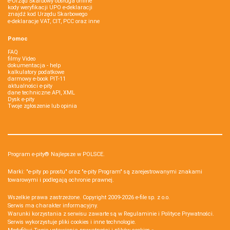
e-Urząd Skarbowy obsługa online
kody weryfikacji UPO e-deklaracji
znajdź kod Urzędu Skarbowego
e-deklaracje VAT, CIT, PCC oraz inne
Pomoc
FAQ
filmy Video
dokumentacja - help
kalkulatory podatkowe
darmowy e-book PIT-11
aktualności e-pity
dane techniczne API, XML
Dysk e-pity
Twoje zgłoszenie lub opinia
Program e-pity® Najlepsze w POLSCE.
Marki: "e-pity po prostu" oraz "e-pity Program" są zarejestrowanymi znakami
towarowymi i podlegają ochronie prawnej.
Wszelkie prawa zastrzeżone. Copyright 2009-2026
e-file sp. z o.o.
Serwis ma charakter informacyjny.
Warunki korzystania z serwisu zawarte są w
Regulaminie
i
Polityce Prywatności
.
Serwis wykorzystuje
pliki cookies i inne technologie
.