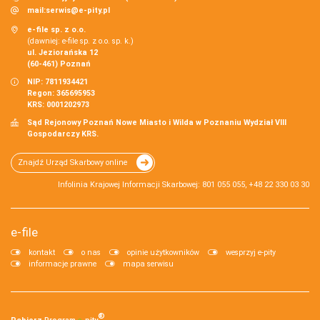
mail:
serwis@e-pity.pl
e-file sp. z o.o.
(dawniej: e-file sp. z o.o. sp. k.)
ul. Jeziorańska 12
(60-461) Poznań
NIP: 7811934421
Regon: 365695953
KRS: 0001202973
Sąd Rejonowy Poznań Nowe Miasto i Wilda w Poznaniu Wydział VIII
Gospodarczy KRS.
Znajdź Urząd Skarbowy online
Infolinia Krajowej Informacji Skarbowej: 801 055 055, +48 22 330 03 30
e-file
kontakt
o nas
opinie użytkowników
wesprzyj e-pity
informacje prawne
mapa serwisu
®