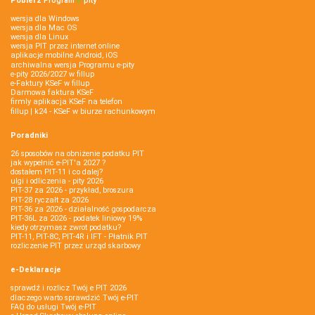
Pobierz
Program
e‑
pity
wersja dla Windows
wersja dla Mac OS
wersja dla Linux
wersja PIT przez internet online
aplikacje mobilne Android, iOS
archiwalna wersja Programu e-pity
e-pity 2026/2027 w fillup
e‑Faktury KSeF w fillup
Darmowa faktura KSeF
firmly aplikacja KSeF na telefon
fillup | k24 - KSeF w biurze rachunkowym
Poradniki
26 sposobów na obniżenie podatku PIT
jak wypełnić e-PIT'a 2027 ?
dostałem PIT-11 i co dalej?
ulgi i odliczenia - pity 2026
PIT-37 za 2026 - przykład, broszura
PIT-28 ryczałt za 2026
PIT-36 za 2026 - działalność gospodarcza
PIT-36L za 2026 - podatek liniowy 19%
kiedy otrzymasz zwrot podatku?
PIT-11, PIT-8C, PIT-4R i IFT - Płatnik PIT
rozliczenie PIT przez urząd skarbowy
e-Deklaracje
sprawdź i rozlicz Twój e PIT 2026
dlaczego warto sprawdzić Twój e-PIT
FAQ do usługi Twój e-PIT