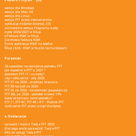
Pobierz
Program
e‑
pity
wersja dla Windows
wersja dla Mac OS
wersja dla Linux
wersja PIT przez internet online
aplikacje mobilne Android, iOS
archiwalna wersja Programu e-pity
e-pity 2026/2027 w fillup
e‑Faktury KSeF w fillup
Darmowa faktura KSeF
firmly aplikacja KSeF na telefon
fillup | k24 - KSeF w biurze rachunkowym
Poradniki
26 sposobów na obniżenie podatku PIT
jak wypełnić e-PIT'a 2027 ?
dostałem PIT-11 i co dalej?
ulgi i odliczenia - pity 2026
PIT-37 za 2026 - przykład, broszura
PIT-28 ryczałt za 2026
PIT-36 za 2026 - działalność gospodarcza
PIT-36L za 2026 - podatek liniowy 19%
kiedy otrzymasz zwrot podatku?
PIT-11, PIT-8C, PIT-4R i IFT - Płatnik PIT
rozliczenie PIT przez urząd skarbowy
e-Deklaracje
sprawdź i rozlicz Twój e PIT 2026
dlaczego warto sprawdzić Twój e-PIT
FAQ do usługi Twój e-PIT