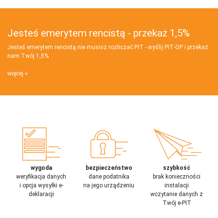
Jesteś emerytem rencistą - przekaż 1,5%
Jesteś emerytem rencistą nie musisz rozliczać PIT - wyślij PIT‑OP i przekaż
nam Twój 1,5%
więcej
wygoda
bezpieczeństwo
szybkość
weryfikacja danych
dane podatnika
brak konieczności
i opcja wysyłki e-
na jego urządzeniu
instalacji
deklaracji
wczytanie danych z
Twój e-PIT