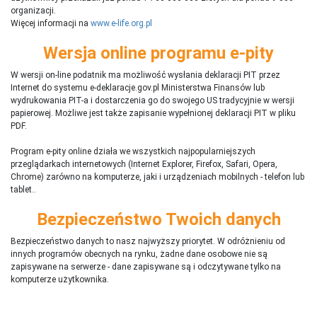
organizacji.
Więcej informacji na
www.e-life.org.pl
Wersja online programu e-pity
W wersji on-line podatnik ma możliwość wysłania deklaracji PIT przez
Internet do systemu e-deklaracje.gov.pl Ministerstwa Finansów lub
wydrukowania PIT-a i dostarczenia go do swojego US tradycyjnie w wersji
papierowej. Możliwe jest także zapisanie wypełnionej deklaracji PIT w pliku
PDF.
Program e-pity online działa we wszystkich najpopularniejszych
przeglądarkach internetowych (Internet Explorer, Firefox, Safari, Opera,
Chrome) zarówno na komputerze, jaki i urządzeniach mobilnych - telefon lub
tablet..
Bezpieczeństwo Twoich danych
Bezpieczeństwo danych to nasz najwyższy priorytet. W odróżnieniu od
innych programów obecnych na rynku,
ż
adne dane osobowe nie są
zapisywane na serwerze - dane zapisywane są i odczytywane tylko na
komputerze użytkownika.