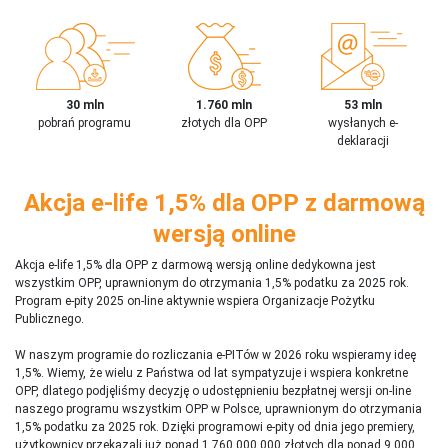
30 mln
1.760 mln
53 mln
pobrań programu
złotych dla OPP
wysłanych e-
deklaracji
Akcja e-life 1,5% dla OPP z darmową
wersją online
Akcja e-life 1,5% dla OPP z darmową wersją online dedykowna jest
wszystkim OPP, uprawnionym do otrzymania 1,5% podatku za 2025 rok.
Program e-pity 2025 on-line aktywnie wspiera Organizacje Pożytku
Publicznego.
W naszym programie do rozliczania e-PITów w 2026 roku wspieramy ideę
1,5%. Wiemy, że wielu z Państwa od lat sympatyzuje i wspiera konkretne
OPP, dlatego podjęliśmy decyzję o udostępnieniu bezpłatnej wersji on-line
naszego programu wszystkim OPP w Polsce, uprawnionym do otrzymania
1,5% podatku za 2025 rok. Dzięki programowi e-pity od dnia jego premiery,
użytkownicy przekazali już ponad 1 760 000 000 złotych dla ponad 9 000