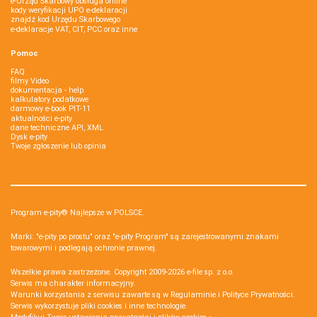
e-Urząd Skarbowy obsługa online
kody weryfikacji UPO e-deklaracji
znajdź kod Urzędu Skarbowego
e-deklaracje VAT, CIT, PCC oraz inne
Pomoc
FAQ
filmy Video
dokumentacja - help
kalkulatory podatkowe
darmowy e-book PIT-11
aktualności e-pity
dane techniczne API, XML
Dysk e-pity
Twoje zgłoszenie lub opinia
Program e-pity® Najlepsze w POLSCE.
Marki: "e-pity po prostu" oraz "e-pity Program" są zarejestrowanymi znakami
towarowymi i podlegają ochronie prawnej.
Wszelkie prawa zastrzeżone. Copyright 2009-2026
e-file sp. z o.o.
Serwis ma charakter informacyjny.
Warunki korzystania z serwisu zawarte są w
Regulaminie
i
Polityce Prywatności
.
Serwis wykorzystuje
pliki cookies i inne technologie
.