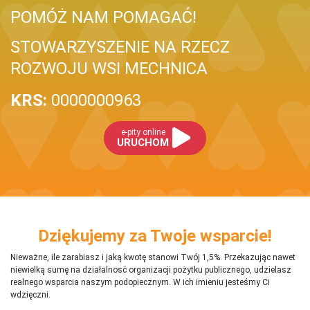
POMÓŻ NAM POMAGAĆ!
STOWARZYSZENIE NA RZECZ
ROZWOJU WSI MECHNICA
KRS:
0000000963
e-pity online
URUCHOM
Dziękujemy za Twoje wsparcie!
Nieważne, ile zarabiasz i jaką kwotę stanowi Twój 1,5%. Przekazując nawet
niewielką sumę na działalnosć organizacji pożytku publicznego, udzielasz
realnego wsparcia naszym podopiecznym. W ich imieniu jesteśmy Ci
wdzięczni.