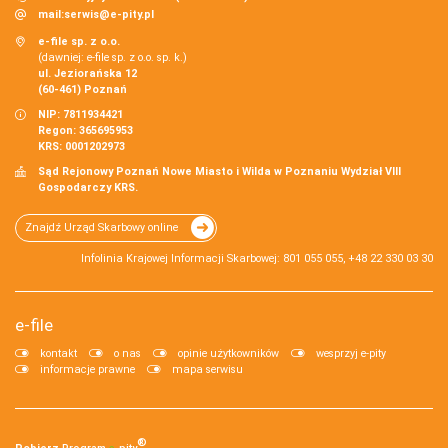
mail:
serwis@e-pity.pl
e-file sp. z o.o.
(dawniej: e-file sp. z o.o. sp. k.)
ul. Jeziorańska 12
(60-461) Poznań
NIP: 7811934421
Regon: 365695953
KRS: 0001202973
Sąd Rejonowy Poznań Nowe Miasto i Wilda w Poznaniu Wydział VIII
Gospodarczy KRS.
Znajdź Urząd Skarbowy online
Infolinia Krajowej Informacji Skarbowej: 801 055 055, +48 22 330 03 30
e-file
kontakt
o nas
opinie użytkowników
wesprzyj e-pity
informacje prawne
mapa serwisu
®