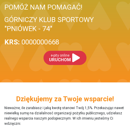
POMÓŻ NAM POMAGAĆ!
GÓRNICZY KLUB SPORTOWY
"PNIÓWEK - 74"
KRS:
0000000668
e-pity online
URUCHOM
Dziękujemy za Twoje wsparcie!
Nieważne, ile zarabiasz i jaką kwotę stanowi Twój 1,5%. Przekazując nawet
niewielką sumę na działalnosć organizacji pożytku publicznego, udzielasz
realnego wsparcia naszym podopiecznym. W ich imieniu jesteśmy Ci
wdzięczni.