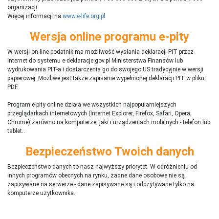
organizacji.
Więcej informacji na
www.e-life.org.pl
Wersja online programu e-pity
W wersji on-line podatnik ma możliwość wysłania deklaracji PIT przez
Internet do systemu e-deklaracje.gov.pl Ministerstwa Finansów lub
wydrukowania PIT-a i dostarczenia go do swojego US tradycyjnie w wersji
papierowej. Możliwe jest także zapisanie wypełnionej deklaracji PIT w pliku
PDF.
Program e-pity online działa we wszystkich najpopularniejszych
przeglądarkach internetowych (Internet Explorer, Firefox, Safari, Opera,
Chrome) zarówno na komputerze, jaki i urządzeniach mobilnych - telefon lub
tablet..
Bezpieczeństwo Twoich danych
Bezpieczeństwo danych to nasz najwyższy priorytet. W odróżnieniu od
innych programów obecnych na rynku,
ż
adne dane osobowe nie są
zapisywane na serwerze - dane zapisywane są i odczytywane tylko na
komputerze użytkownika.