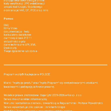
e-Urząd Skarbowy obsługa online
kody weryfikacji UPO e-deklaracji
znajdź kod Urzędu Skarbowego
e-deklaracje VAT, CIT, PCC oraz inne
Pomoc
FAQ
filmy Video
dokumentacja - help
kalkulatory podatkowe
darmowy e-book PIT-11
aktualności e-pity
dane techniczne API, XML
Dysk e-pity
Twoje zgłoszenie lub opinia
Program e-pity® Najlepsze w POLSCE.
Marki: "e-pity po prostu" oraz "e-pity Program" są zarejestrowanymi znakami
towarowymi i podlegają ochronie prawnej.
Wszelkie prawa zastrzeżone. Copyright 2009-2026
e-file sp. z o.o.
Serwis ma charakter informacyjny.
Warunki korzystania z serwisu zawarte są w
Regulaminie
i
Polityce Prywatności
.
Serwis wykorzystuje
pliki cookies i inne technologie
.