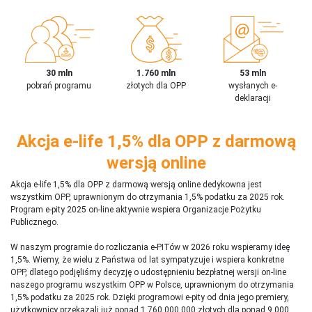
30 mln
1.760 mln
53 mln
pobrań programu
złotych dla OPP
wysłanych e-
deklaracji
Akcja e-life 1,5% dla OPP z darmową
wersją online
Akcja e-life 1,5% dla OPP z darmową wersją online dedykowna jest
wszystkim OPP, uprawnionym do otrzymania 1,5% podatku za 2025 rok.
Program e-pity 2025 on-line aktywnie wspiera Organizacje Pożytku
Publicznego.
W naszym programie do rozliczania e-PITów w 2026 roku wspieramy ideę
1,5%. Wiemy, że wielu z Państwa od lat sympatyzuje i wspiera konkretne
OPP, dlatego podjęliśmy decyzję o udostępnieniu bezpłatnej wersji on-line
naszego programu wszystkim OPP w Polsce, uprawnionym do otrzymania
1,5% podatku za 2025 rok. Dzięki programowi e-pity od dnia jego premiery,
użytkownicy przekazali już ponad 1 760 000 000 złotych dla ponad 9 000