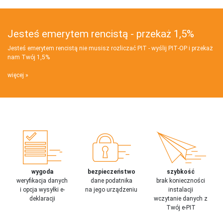
Jesteś emerytem rencistą - przekaż 1,5%
Jesteś emerytem rencistą nie musisz rozliczać PIT - wyślij PIT‑OP i przekaż
nam Twój 1,5%
więcej
wygoda
bezpieczeństwo
szybkość
weryfikacja danych
dane podatnika
brak konieczności
i opcja wysyłki e-
na jego urządzeniu
instalacji
deklaracji
wczytanie danych z
Twój e-PIT