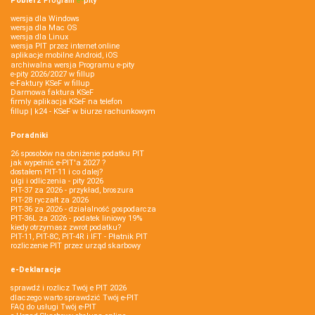
Pobierz
Program
e‑
pity
wersja dla Windows
wersja dla Mac OS
wersja dla Linux
wersja PIT przez internet online
aplikacje mobilne Android, iOS
archiwalna wersja Programu e-pity
e-pity 2026/2027 w fillup
e‑Faktury KSeF w fillup
Darmowa faktura KSeF
firmly aplikacja KSeF na telefon
fillup | k24 - KSeF w biurze rachunkowym
Poradniki
26 sposobów na obniżenie podatku PIT
jak wypełnić e-PIT'a 2027 ?
dostałem PIT-11 i co dalej?
ulgi i odliczenia - pity 2026
PIT-37 za 2026 - przykład, broszura
PIT-28 ryczałt za 2026
PIT-36 za 2026 - działalność gospodarcza
PIT-36L za 2026 - podatek liniowy 19%
kiedy otrzymasz zwrot podatku?
PIT-11, PIT-8C, PIT-4R i IFT - Płatnik PIT
rozliczenie PIT przez urząd skarbowy
e-Deklaracje
sprawdź i rozlicz Twój e PIT 2026
dlaczego warto sprawdzić Twój e-PIT
FAQ do usługi Twój e-PIT