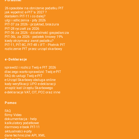
Poradniki
26 sposobów na obniżenie podatku PIT
jak wypełnić e-PIT'a 2027 ?
dostałem PIT-11 i co dalej?
ulgi i odliczenia - pity 2026
PIT-37 za 2026 - przykład, broszura
PIT-28 ryczałt za 2026
PIT-36 za 2026 - działalność gospodarcza
PIT-36L za 2026 - podatek liniowy 19%
kiedy otrzymasz zwrot podatku?
PIT-11, PIT-8C, PIT-4R i IFT - Płatnik PIT
rozliczenie PIT przez urząd skarbowy
e-Deklaracje
sprawdź i rozlicz Twój e PIT 2026
dlaczego warto sprawdzić Twój e-PIT
FAQ do usługi Twój e-PIT
e-Urząd Skarbowy obsługa online
kody weryfikacji UPO e-deklaracji
znajdź kod Urzędu Skarbowego
e-deklaracje VAT, CIT, PCC oraz inne
Pomoc
FAQ
filmy Video
dokumentacja - help
kalkulatory podatkowe
darmowy e-book PIT-11
aktualności e-pity
dane techniczne API, XML