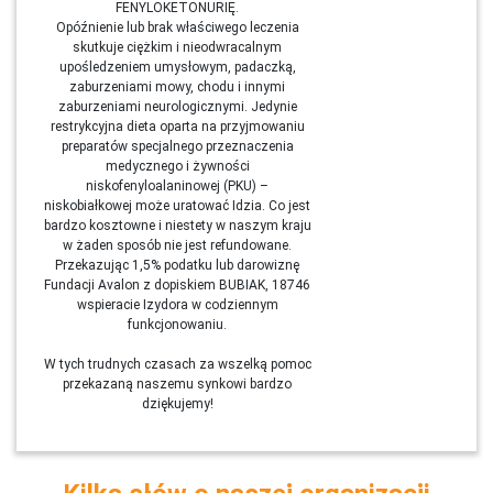
FENYLOKETONURIĘ.
Opóźnienie lub brak właściwego leczenia
skutkuje ciężkim i nieodwracalnym
upośledzeniem umysłowym, padaczką,
zaburzeniami mowy, chodu i innymi
zaburzeniami neurologicznymi. Jedynie
restrykcyjna dieta oparta na przyjmowaniu
preparatów specjalnego przeznaczenia
medycznego i żywności
niskofenyloalaninowej (PKU) –
niskobiałkowej może uratować Idzia. Co jest
bardzo kosztowne i niestety w naszym kraju
w żaden sposób nie jest refundowane.
Przekazując 1,5% podatku lub darowiznę
Fundacji Avalon z dopiskiem BUBIAK, 18746
wspieracie Izydora w codziennym
funkcjonowaniu.
W tych trudnych czasach za wszelką pomoc
przekazaną naszemu synkowi bardzo
dziękujemy!