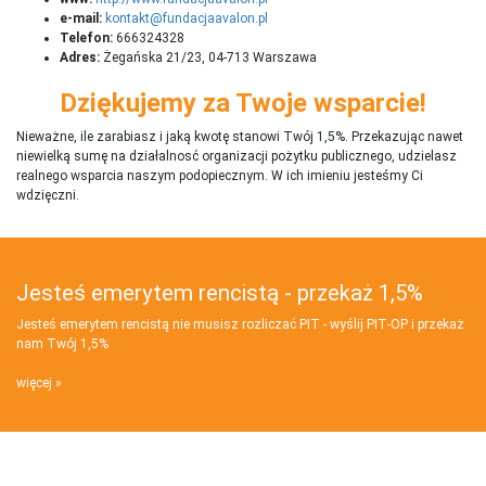
e-mail:
kontakt@fundacjaavalon.pl
Telefon:
666324328
Adres:
Żegańska 21/23, 04-713 Warszawa
Dziękujemy za Twoje wsparcie!
Nieważne, ile zarabiasz i jaką kwotę stanowi Twój 1,5%. Przekazując nawet
niewielką sumę na działalnosć organizacji pożytku publicznego, udzielasz
realnego wsparcia naszym podopiecznym. W ich imieniu jesteśmy Ci
wdzięczni.
Jesteś emerytem rencistą - przekaż 1,5%
Jesteś emerytem rencistą nie musisz rozliczać PIT - wyślij PIT‑OP i przekaż
nam Twój 1,5%
więcej