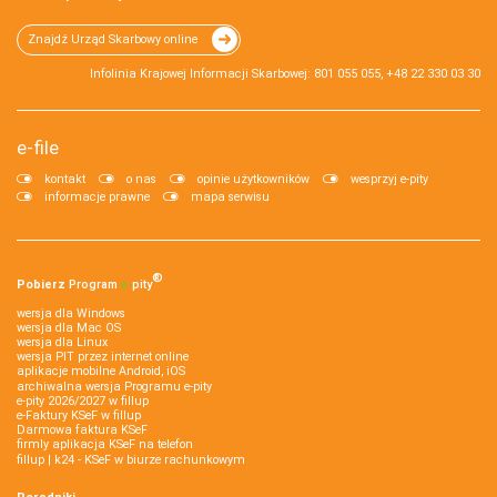
Znajdź Urząd Skarbowy online
Infolinia Krajowej Informacji Skarbowej: 801 055 055, +48 22 330 03 30
e-file
kontakt
o nas
opinie użytkowników
wesprzyj e-pity
informacje prawne
mapa serwisu
®
Pobierz
Program
e‑
pity
wersja dla Windows
wersja dla Mac OS
wersja dla Linux
wersja PIT przez internet online
aplikacje mobilne Android, iOS
archiwalna wersja Programu e-pity
e-pity 2026/2027 w fillup
e‑Faktury KSeF w fillup
Darmowa faktura KSeF
firmly aplikacja KSeF na telefon
fillup | k24 - KSeF w biurze rachunkowym