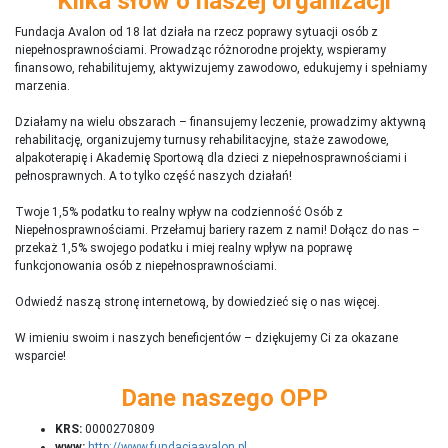
Kilka słów o naszej organizacji
Fundacja Avalon od 18 lat działa na rzecz poprawy sytuacji osób z
niepełnosprawnościami. Prowadząc różnorodne projekty, wspieramy
finansowo, rehabilitujemy, aktywizujemy zawodowo, edukujemy i spełniamy
marzenia.
Działamy na wielu obszarach – finansujemy leczenie, prowadzimy aktywną
rehabilitację, organizujemy turnusy rehabilitacyjne, staże zawodowe,
alpakoterapię i Akademię Sportową dla dzieci z niepełnosprawnościami i
pełnosprawnych. A to tylko część naszych działań!
Twoje 1,5% podatku to realny wpływ na codzienność Osób z
Niepełnosprawnościami. Przełamuj bariery razem z nami! Dołącz do nas –
przekaż 1,5% swojego podatku i miej realny wpływ na poprawę
funkcjonowania osób z niepełnosprawnościami.
Odwiedź naszą stronę internetową, by dowiedzieć się o nas więcej.
W imieniu swoim i naszych beneficjentów – dziękujemy Ci za okazane
wsparcie!
Dane naszego OPP
KRS:
0000270809
www:
http://www.fundacjaavalon.pl