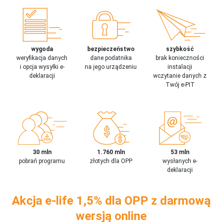
wygoda
bezpieczeństwo
szybkość
weryfikacja danych
dane podatnika
brak konieczności
i opcja wysyłki e-
na jego urządzeniu
instalacji
deklaracji
wczytanie danych z
Twój e-PIT
30 mln
1.760 mln
53 mln
pobrań programu
złotych dla OPP
wysłanych e-
deklaracji
Akcja e-life 1,5% dla OPP z darmową
wersją online