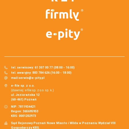
tel. serwisowy: 61 307 00 77 (08:00 - 16:00)
tel. awaryjny: 883 784 626 (16:00 - 18:00)
mail:
serwis@e-pity.pl
e-file sp. z o.o.
(dawniej: e-file sp. z o.o. sp. k.)
ul. Jeziorańska 12
(60-461) Poznań
NIP: 7811934421
Regon: 365695953
KRS: 0001202973
Sąd Rejonowy Poznań Nowe Miasto i Wilda w Poznaniu Wydział VIII
Gospodarczy KRS.