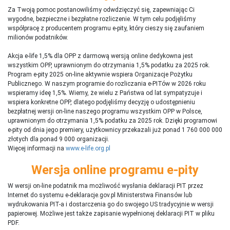
Za Twoją pomoc postanowiliśmy odwdzięczyć się, zapewniając Ci
wygodne, bezpieczne i bezpłatne rozliczenie. W tym celu podjęliśmy
współpracę z producentem programu e-pity, który cieszy się zaufaniem
milionów podatników.
Akcja e-life 1,5% dla OPP z darmową wersją online dedykowna jest
wszystkim OPP, uprawnionym do otrzymania 1,5% podatku za 2025 rok.
Program e-pity 2025 on-line aktywnie wspiera Organizacje Pożytku
Publicznego. W naszym programie do rozliczania e-PITów w 2026 roku
wspieramy ideę 1,5%. Wiemy, że wielu z Państwa od lat sympatyzuje i
wspiera konkretne OPP, dlatego podjęliśmy decyzję o udostępnieniu
bezpłatnej wersji on-line naszego programu wszystkim OPP w Polsce,
uprawnionym do otrzymania 1,5% podatku za 2025 rok. Dzięki programowi
e-pity od dnia jego premiery, użytkownicy przekazali już ponad 1 760 000 000
złotych dla ponad 9 000 organizacji.
Więcej informacji na
www.e-life.org.pl
Wersja online programu e-pity
W wersji on-line podatnik ma możliwość wysłania deklaracji PIT przez
Internet do systemu e-deklaracje.gov.pl Ministerstwa Finansów lub
wydrukowania PIT-a i dostarczenia go do swojego US tradycyjnie w wersji
papierowej. Możliwe jest także zapisanie wypełnionej deklaracji PIT w pliku
PDF.