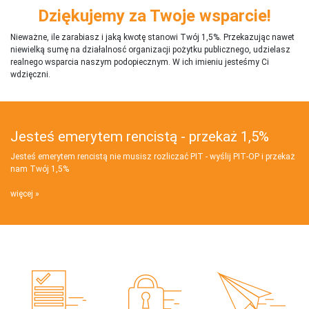
Dziękujemy za Twoje wsparcie!
Nieważne, ile zarabiasz i jaką kwotę stanowi Twój 1,5%. Przekazując nawet
niewielką sumę na działalnosć organizacji pożytku publicznego, udzielasz
realnego wsparcia naszym podopiecznym. W ich imieniu jesteśmy Ci
wdzięczni.
Jesteś emerytem rencistą - przekaż 1,5%
Jesteś emerytem rencistą nie musisz rozliczać PIT - wyślij PIT‑OP i przekaż
nam Twój 1,5%
więcej