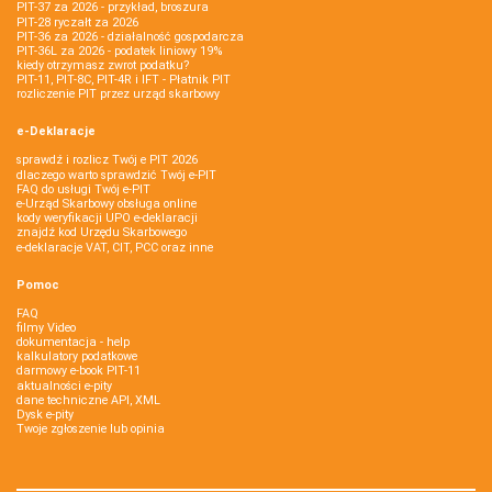
PIT-37 za 2026 - przykład, broszura
PIT-28 ryczałt za 2026
PIT-36 za 2026 - działalność gospodarcza
PIT-36L za 2026 - podatek liniowy 19%
kiedy otrzymasz zwrot podatku?
PIT-11, PIT-8C, PIT-4R i IFT - Płatnik PIT
rozliczenie PIT przez urząd skarbowy
e-Deklaracje
sprawdź i rozlicz Twój e PIT 2026
dlaczego warto sprawdzić Twój e-PIT
FAQ do usługi Twój e-PIT
e-Urząd Skarbowy obsługa online
kody weryfikacji UPO e-deklaracji
znajdź kod Urzędu Skarbowego
e-deklaracje VAT, CIT, PCC oraz inne
Pomoc
FAQ
filmy Video
dokumentacja - help
kalkulatory podatkowe
darmowy e-book PIT-11
aktualności e-pity
dane techniczne API, XML
Dysk e-pity
Twoje zgłoszenie lub opinia