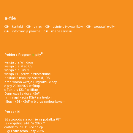
e-file
kontakt
o nas
opinie użytkowników
wesprzyj e-pity
informacje prawne
mapa serwisu
®
Pobierz
Program
e‑
pity
wersja dla Windows
wersja dla Mac OS
wersja dla Linux
wersja PIT przez internet online
aplikacje mobilne Android, iOS
archiwalna wersja Programu e-pity
e-pity 2026/2027 w fillup
e‑Faktury KSeF w fillup
Darmowa faktura KSeF
firmly aplikacja KSeF na telefon
fillup | k24 - KSeF w biurze rachunkowym
Poradniki
26 sposobów na obniżenie podatku PIT
jak wypełnić e-PIT'a 2027 ?
dostałem PIT-11 i co dalej?
ulgi i odliczenia - pity 2026