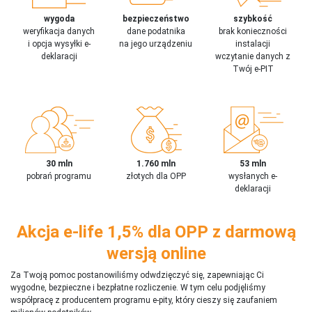
wygoda
bezpieczeństwo
szybkość
weryfikacja danych
dane podatnika
brak konieczności
i opcja wysyłki e-
na jego urządzeniu
instalacji
deklaracji
wczytanie danych z
Twój e-PIT
30 mln
1.760 mln
53 mln
pobrań programu
złotych dla OPP
wysłanych e-
deklaracji
Akcja e-life 1,5% dla OPP z darmową
wersją online
Za Twoją pomoc postanowiliśmy odwdzięczyć się, zapewniając Ci
wygodne, bezpieczne i bezpłatne rozliczenie. W tym celu podjęliśmy
współpracę z producentem programu e-pity, który cieszy się zaufaniem