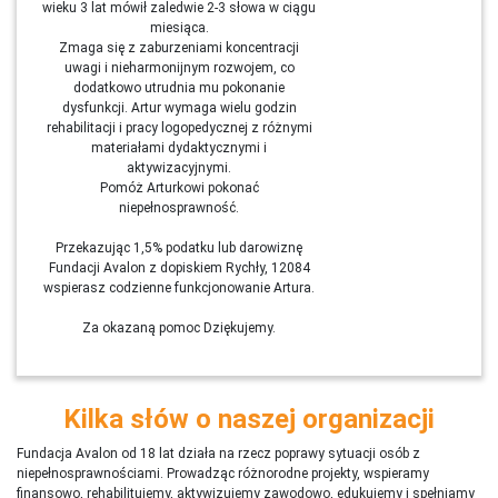
wieku 3 lat mówił zaledwie 2-3 słowa w ciągu
miesiąca.
Zmaga się z zaburzeniami koncentracji
uwagi i nieharmonijnym rozwojem, co
dodatkowo utrudnia mu pokonanie
dysfunkcji. Artur wymaga wielu godzin
rehabilitacji i pracy logopedycznej z różnymi
materiałami dydaktycznymi i
aktywizacyjnymi.
Pomóż Arturkowi pokonać
niepełnosprawność.
Przekazując 1,5% podatku lub darowiznę
Fundacji Avalon z dopiskiem Rychły, 12084
wspierasz codzienne funkcjonowanie Artura.
Za okazaną pomoc Dziękujemy.
Kilka słów o naszej organizacji
Fundacja Avalon od 18 lat działa na rzecz poprawy sytuacji osób z
niepełnosprawnościami. Prowadząc różnorodne projekty, wspieramy
finansowo, rehabilitujemy, aktywizujemy zawodowo, edukujemy i spełniamy