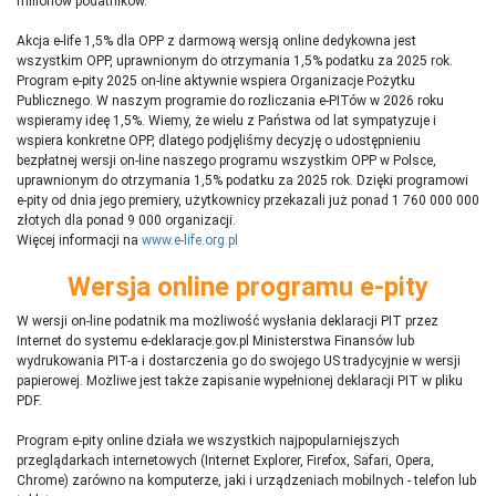
milionów podatników.
Akcja e-life 1,5% dla OPP z darmową wersją online dedykowna jest
wszystkim OPP, uprawnionym do otrzymania 1,5% podatku za 2025 rok.
Program e-pity 2025 on-line aktywnie wspiera Organizacje Pożytku
Publicznego. W naszym programie do rozliczania e-PITów w 2026 roku
wspieramy ideę 1,5%. Wiemy, że wielu z Państwa od lat sympatyzuje i
wspiera konkretne OPP, dlatego podjęliśmy decyzję o udostępnieniu
bezpłatnej wersji on-line naszego programu wszystkim OPP w Polsce,
uprawnionym do otrzymania 1,5% podatku za 2025 rok. Dzięki programowi
e-pity od dnia jego premiery, użytkownicy przekazali już ponad 1 760 000 000
złotych dla ponad 9 000 organizacji.
Więcej informacji na
www.e-life.org.pl
Wersja online programu e-pity
W wersji on-line podatnik ma możliwość wysłania deklaracji PIT przez
Internet do systemu e-deklaracje.gov.pl Ministerstwa Finansów lub
wydrukowania PIT-a i dostarczenia go do swojego US tradycyjnie w wersji
papierowej. Możliwe jest także zapisanie wypełnionej deklaracji PIT w pliku
PDF.
Program e-pity online działa we wszystkich najpopularniejszych
przeglądarkach internetowych (Internet Explorer, Firefox, Safari, Opera,
Chrome) zarówno na komputerze, jaki i urządzeniach mobilnych - telefon lub