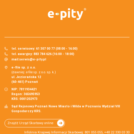
tel. serwisowy: 61 307 00 77 (08:00 - 16:00)
tel. awaryjny: 883 784 626 (16:00 - 18:00)
mail:
serwis@e-pity.pl
e-file sp. z o.o.
(dawniej: e-file sp. z o.o. sp. k.)
ul. Jeziorańska 12
(60-461) Poznań
NIP: 7811934421
Regon: 365695953
KRS: 0001202973
Sąd Rejonowy Poznań Nowe Miasto i Wilda w Poznaniu Wydział VIII
Gospodarczy KRS.
Znajdź Urząd Skarbowy online
Infolinia Krajowej Informacji Skarbowej: 801 055 055, +48 22 330 03 30