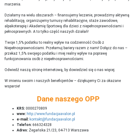
marzenia.
Działamy na wielu obszarach – finansujemy leczenie, prowadzimy aktywną
rehabilitację, organizujemy turnusy rehabilitacyjne, staże zawodowe,
alpakoterapię i Akademię Sportową dla dzieci z niepełnosprawnościami i
pełnosprawnych. A to tylko część naszych działań!
Twoje 1,5% podatku to realny wpływ na codzienność Osób z
Niepełnosprawnościami. Przełamuj bariery razem z nami! Dołącz do nas –
przekaż 1,5% swojego podatku i miej realny wpływ na poprawę
funkcjonowania osób z niepełnosprawnościami.
Odwiedź naszą stronę internetową, by dowiedzieć się o nas więcej.
W imieniu swoim i naszych beneficjentów – dziękujemy Ci za okazane
wsparcie!
Dane naszego OPP
KRS:
0000270809
www:
http://www.fundacjaavalon.pl
e-mail:
kontakt@fundacjaavalon.pl
Telefon:
666324328
Adres:
Żegańska 21/23, 04-713 Warszawa