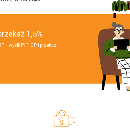
przekaż 1,5%
T - wyślij PIT‑OP i przekaż