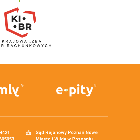
34421
Sąd Rejonowy Poznań Nowe
695953
Miasto i Wilda w Poznaniu