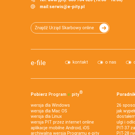
mail:
serwis@e-pity.pl
Znajdź Urząd Skarbowy online
e-file
kontakt
o nas
®
Pobierz
Program
e‑
pity
Poradnik
wersja dla Windows
26 sposo
wersja dla Mac OS
jak wypeł
wersja dla Linux
dostałem 
wersja PIT przez internet online
ulgi i odl
aplikacje mobilne Android, iOS
PIT-37 za
archiwalna wersja Programu e-pity
PIT-28 ry