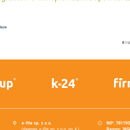
e-file sp. z o.o.
NIP: 78119
(dawniej: e-file sp. z o.o. sp. k.)
Regon: 365