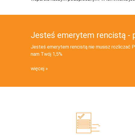
Jesteś emerytem rencistą - 
Jesteś emerytem rencistą nie musisz rozliczać PI
nam Twój 1,5%
więcej