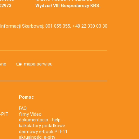
02973
Wydział VIII Gospodarczy KRS.
j Informacji Skarbowej: 801 055 055, +48 22 330 03 30
wne
mapa serwisu
Pomoc
FAQ
-PIT
filmy Video
dokumentacja - help
kalkulatory podatkowe
darmowy e-book PIT-11
aktualności e-pity