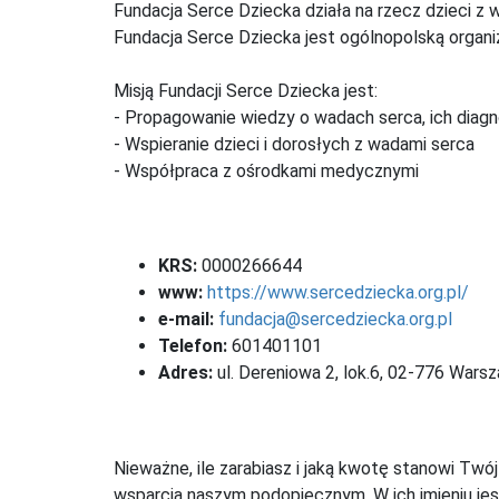
Fundacja Serce Dziecka działa na rzecz dzieci z 
Fundacja Serce Dziecka jest ogólnopolską organi
Misją Fundacji Serce Dziecka jest:
- Propagowanie wiedzy o wadach serca, ich diagn
- Wspieranie dzieci i dorosłych z wadami serca
- Współpraca z ośrodkami medycznymi
KRS:
0000266644
www:
https://www.sercedziecka.org.pl/
e-mail:
fundacja@sercedziecka.org.pl
Telefon:
601401101
Adres:
ul. Dereniowa 2, lok.6, 02-776 Wars
Nieważne, ile zarabiasz i jaką kwotę stanowi Twó
wsparcia naszym podopiecznym. W ich imieniu jes