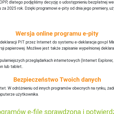
 OPP, dlatego podjęliśmy decyzję o udostępnieniu bezpłatnej w
za 2025 rok. Dzięki programowi e-pity od dnia jego premiery, u
Wersja online programu e-pity
deklaracji PIT przez Internet do systemu e-deklaracje.gov.pl M
ji papierowej. Możliwe jest także zapisanie wypełnionej deklarac
pularniejszych przeglądarkach internetowych (Internet Explorer, 
n lub tablet..
Bezpieczeństwo Twoich danych
tet. W odróżnieniu od innych programów obecnych na rynku,
ż
ad
mputerze użytkownika.
gramów e-file sprawdzona i potwierd