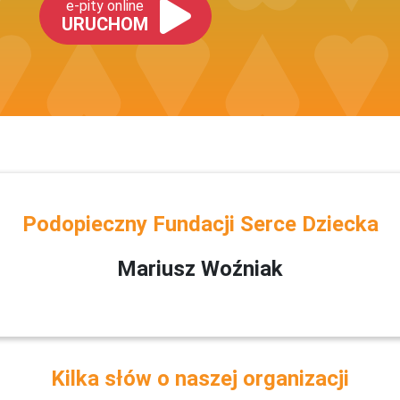
e-pity online
URUCHOM
Podopieczny Fundacji Serce Dziecka
Mariusz Woźniak
Kilka słów o naszej organizacji