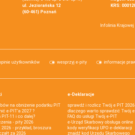
ul. Jeziorańska 12
KRS: 00012
(60-461) Poznań
Infolinia Krajowe
opinie użytkowników
wesprzyj e-pity
informacje pra
i
e-Deklaracje
bów na obniżenie podatku PIT
sprawdź i rozlicz Twój e PIT 2026
nić e-PIT'a 2027 ?
dlaczego warto sprawdzić Twój e
PIT-11 i co dalej?
FAQ do usługi Twój e-PIT
iczenia - pity 2026
e-Urząd Skarbowy obsługa online
 2026 - przykład, broszura
kody weryfikacji UPO e-deklaracji
czałt za 2026
znajdź kod Urzędu Skarbowego