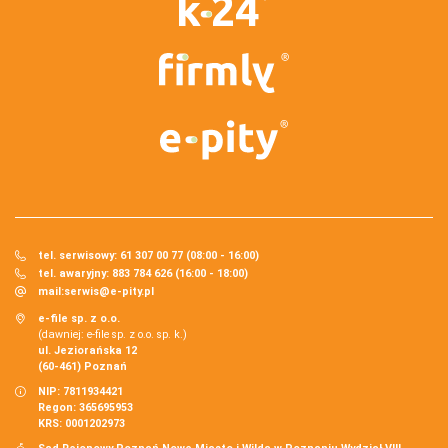
tel. serwisowy: 61 307 00 77 (08:00 - 16:00)
tel. awaryjny: 883 784 626 (16:00 - 18:00)
mail:
serwis@e-pity.pl
e-file sp. z o.o.
(dawniej: e-file sp. z o.o. sp. k.)
ul. Jeziorańska 12
(60-461) Poznań
NIP: 7811934421
Regon: 365695953
KRS: 0001202973