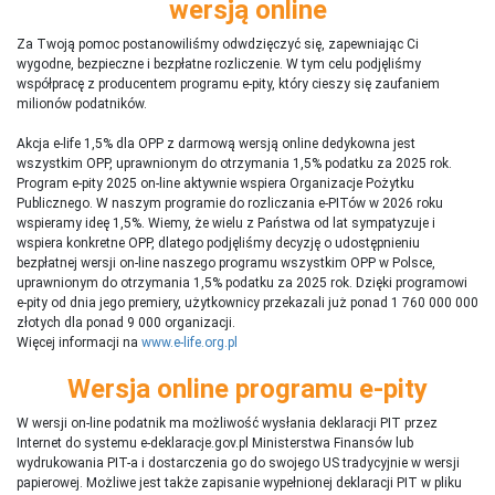
wersją online
Za Twoją pomoc postanowiliśmy odwdzięczyć się, zapewniając Ci
wygodne, bezpieczne i bezpłatne rozliczenie. W tym celu podjęliśmy
współpracę z producentem programu e-pity, który cieszy się zaufaniem
milionów podatników.
Akcja e-life 1,5% dla OPP z darmową wersją online dedykowna jest
wszystkim OPP, uprawnionym do otrzymania 1,5% podatku za 2025 rok.
Program e-pity 2025 on-line aktywnie wspiera Organizacje Pożytku
Publicznego. W naszym programie do rozliczania e-PITów w 2026 roku
wspieramy ideę 1,5%. Wiemy, że wielu z Państwa od lat sympatyzuje i
wspiera konkretne OPP, dlatego podjęliśmy decyzję o udostępnieniu
bezpłatnej wersji on-line naszego programu wszystkim OPP w Polsce,
uprawnionym do otrzymania 1,5% podatku za 2025 rok. Dzięki programowi
e-pity od dnia jego premiery, użytkownicy przekazali już ponad 1 760 000 000
złotych dla ponad 9 000 organizacji.
Więcej informacji na
www.e-life.org.pl
Wersja online programu e-pity
W wersji on-line podatnik ma możliwość wysłania deklaracji PIT przez
Internet do systemu e-deklaracje.gov.pl Ministerstwa Finansów lub
wydrukowania PIT-a i dostarczenia go do swojego US tradycyjnie w wersji
papierowej. Możliwe jest także zapisanie wypełnionej deklaracji PIT w pliku