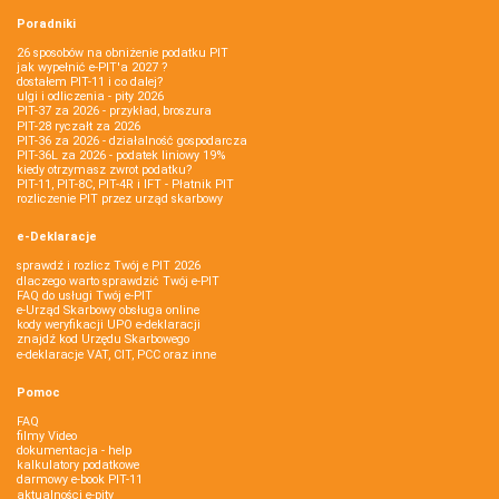
Poradniki
26 sposobów na obniżenie podatku PIT
jak wypełnić e-PIT'a 2027 ?
dostałem PIT-11 i co dalej?
ulgi i odliczenia - pity 2026
PIT-37 za 2026 - przykład, broszura
PIT-28 ryczałt za 2026
PIT-36 za 2026 - działalność gospodarcza
PIT-36L za 2026 - podatek liniowy 19%
kiedy otrzymasz zwrot podatku?
PIT-11, PIT-8C, PIT-4R i IFT - Płatnik PIT
rozliczenie PIT przez urząd skarbowy
e-Deklaracje
sprawdź i rozlicz Twój e PIT 2026
dlaczego warto sprawdzić Twój e-PIT
FAQ do usługi Twój e-PIT
e-Urząd Skarbowy obsługa online
kody weryfikacji UPO e-deklaracji
znajdź kod Urzędu Skarbowego
e-deklaracje VAT, CIT, PCC oraz inne
Pomoc
FAQ
filmy Video
dokumentacja - help
kalkulatory podatkowe
darmowy e-book PIT-11
aktualności e-pity