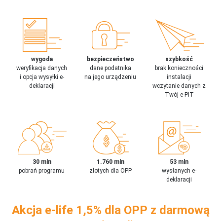
wygoda
bezpieczeństwo
szybkość
weryfikacja danych
dane podatnika
brak konieczności
i opcja wysyłki e-
na jego urządzeniu
instalacji
deklaracji
wczytanie danych z
Twój e-PIT
30 mln
1.760 mln
53 mln
pobrań programu
złotych dla OPP
wysłanych e-
deklaracji
Akcja e-life 1,5% dla OPP z darmową