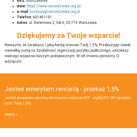
KRS:
0000266644
www:
https://www.sercedziecka.org.pl/
e-mail:
fundacja@sercedziecka.org.pl
Telefon:
601401101
Adres:
ul. Dereniowa 2, lok.6, 02-776 Warszawa
Dziękujemy za Twoje wsparcie!
Nieważne, ile zarabiasz i jaką kwotę stanowi Twój 1,5%. Przekazując nawet
niewielką sumę na działalnosć organizacji pożytku publicznego, udzielasz
realnego wsparcia naszym podopiecznym. W ich imieniu jesteśmy Ci
wdzięczni.
Jesteś emerytem rencistą - przekaż 1,5%
Jesteś emerytem rencistą nie musisz rozliczać PIT - wyślij PIT‑OP i przekaż
nam Twój 1,5%
więcej