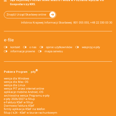
Sąd Rejonowy Poznań Nowe Miasto i Wilda w Poznaniu Wydział VIII
Gospodarczy KRS.
Znajdź Urząd Skarbowy online
Infolinia Krajowej Informacji Skarbowej: 801 055 055, +48 22 330 03 30
e-file
kontakt
o nas
opinie użytkowników
wesprzyj e-pity
informacje prawne
mapa serwisu
®
Pobierz
Program
e‑
pity
wersja dla Windows
wersja dla Mac OS
wersja dla Linux
wersja PIT przez internet online
aplikacje mobilne Android, iOS
archiwalna wersja Programu e-pity
e-pity 2026/2027 w fillup
e‑Faktury KSeF w fillup
Darmowa faktura KSeF
firmly aplikacja KSeF na telefon
fillup | k24 - KSeF w biurze rachunkowym