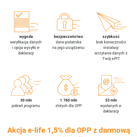
wygoda
bezpieczeństwo
szybkość
weryfikacja danych
dane podatnika
brak konieczności
i opcja wysyłki e-
na jego urządzeniu
instalacji
deklaracji
wczytanie danych z
Twój e-PIT
30 mln
1.760 mln
53 mln
pobrań programu
złotych dla OPP
wysłanych e-
deklaracji
Akcja e-life 1,5% dla OPP z darmową