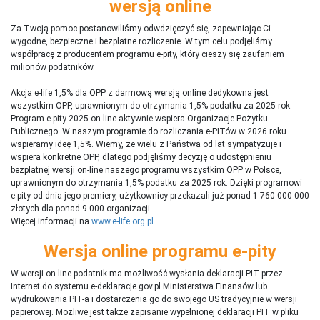
wersją online
Za Twoją pomoc postanowiliśmy odwdzięczyć się, zapewniając Ci
wygodne, bezpieczne i bezpłatne rozliczenie. W tym celu podjęliśmy
współpracę z producentem programu e-pity, który cieszy się zaufaniem
milionów podatników.
Akcja e-life 1,5% dla OPP z darmową wersją online dedykowna jest
wszystkim OPP, uprawnionym do otrzymania 1,5% podatku za 2025 rok.
Program e-pity 2025 on-line aktywnie wspiera Organizacje Pożytku
Publicznego. W naszym programie do rozliczania e-PITów w 2026 roku
wspieramy ideę 1,5%. Wiemy, że wielu z Państwa od lat sympatyzuje i
wspiera konkretne OPP, dlatego podjęliśmy decyzję o udostępnieniu
bezpłatnej wersji on-line naszego programu wszystkim OPP w Polsce,
uprawnionym do otrzymania 1,5% podatku za 2025 rok. Dzięki programowi
e-pity od dnia jego premiery, użytkownicy przekazali już ponad 1 760 000 000
złotych dla ponad 9 000 organizacji.
Więcej informacji na
www.e-life.org.pl
Wersja online programu e-pity
W wersji on-line podatnik ma możliwość wysłania deklaracji PIT przez
Internet do systemu e-deklaracje.gov.pl Ministerstwa Finansów lub
wydrukowania PIT-a i dostarczenia go do swojego US tradycyjnie w wersji
papierowej. Możliwe jest także zapisanie wypełnionej deklaracji PIT w pliku