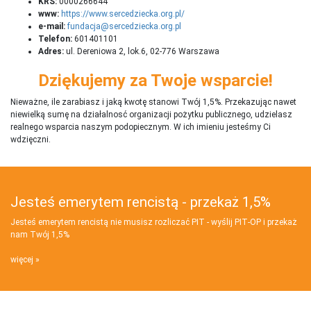
KRS:
0000266644
www:
https://www.sercedziecka.org.pl/
e-mail:
fundacja@sercedziecka.org.pl
Telefon:
601401101
Adres:
ul. Dereniowa 2, lok.6, 02-776 Warszawa
Dziękujemy za Twoje wsparcie!
Nieważne, ile zarabiasz i jaką kwotę stanowi Twój 1,5%. Przekazując nawet
niewielką sumę na działalnosć organizacji pożytku publicznego, udzielasz
realnego wsparcia naszym podopiecznym. W ich imieniu jesteśmy Ci
wdzięczni.
Jesteś emerytem rencistą - przekaż 1,5%
Jesteś emerytem rencistą nie musisz rozliczać PIT - wyślij PIT‑OP i przekaż
nam Twój 1,5%
więcej