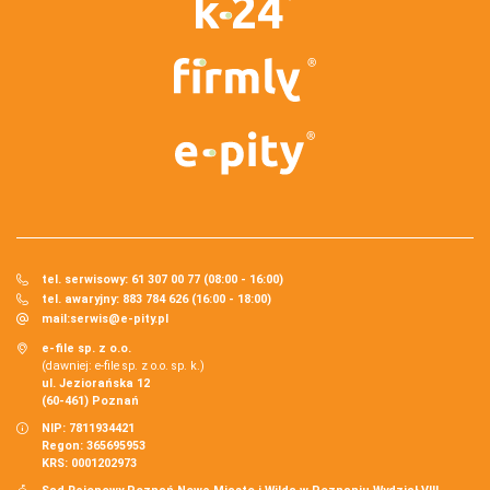
tel. serwisowy: 61 307 00 77 (08:00 - 16:00)
tel. awaryjny: 883 784 626 (16:00 - 18:00)
mail:
serwis@e-pity.pl
e-file sp. z o.o.
(dawniej: e-file sp. z o.o. sp. k.)
ul. Jeziorańska 12
(60-461) Poznań
NIP: 7811934421
Regon: 365695953
KRS: 0001202973