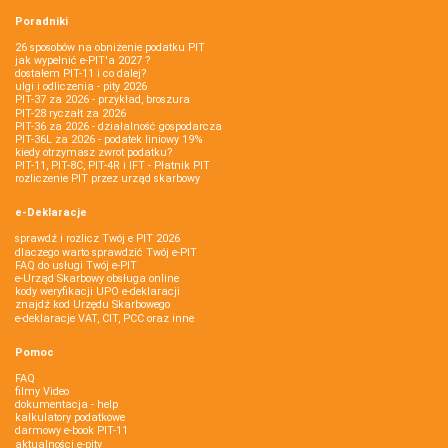
Poradniki
26 sposobów na obniżenie podatku PIT
jak wypełnić e-PIT'a 2027 ?
dostałem PIT-11 i co dalej?
ulgi i odliczenia - pity 2026
PIT-37 za 2026 - przykład, broszura
PIT-28 ryczałt za 2026
PIT-36 za 2026 - działalność gospodarcza
PIT-36L za 2026 - podatek liniowy 19%
kiedy otrzymasz zwrot podatku?
PIT-11, PIT-8C, PIT-4R i IFT - Płatnik PIT
rozliczenie PIT przez urząd skarbowy
e-Deklaracje
sprawdź i rozlicz Twój e PIT 2026
dlaczego warto sprawdzić Twój e-PIT
FAQ do usługi Twój e-PIT
e-Urząd Skarbowy obsługa online
kody weryfikacji UPO e-deklaracji
znajdź kod Urzędu Skarbowego
e-deklaracje VAT, CIT, PCC oraz inne
Pomoc
FAQ
filmy Video
dokumentacja - help
kalkulatory podatkowe
darmowy e-book PIT-11
aktualności e-pity