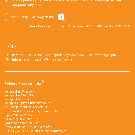
Sąd Rejonowy Poznań Nowe Miasto i Wilda w Poznaniu Wydział VIII
Gospodarczy KRS.
Znajdź Urząd Skarbowy online
Infolinia Krajowej Informacji Skarbowej: 801 055 055, +48 22 330 03 30
e-file
kontakt
o nas
opinie użytkowników
wesprzyj e-pity
informacje prawne
mapa serwisu
®
Pobierz
Program
e‑
pity
wersja dla Windows
wersja dla Mac OS
wersja dla Linux
wersja PIT przez internet online
aplikacje mobilne Android, iOS
archiwalna wersja Programu e-pity
e-pity 2026/2027 w fillup
e‑Faktury KSeF w fillup
Darmowa faktura KSeF
firmly aplikacja KSeF na telefon
fillup | k24 - KSeF w biurze rachunkowym