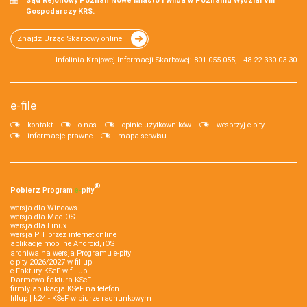
Sąd Rejonowy Poznań Nowe Miasto i Wilda w Poznaniu Wydział VIII
Gospodarczy KRS.
Znajdź Urząd Skarbowy online
Infolinia Krajowej Informacji Skarbowej: 801 055 055, +48 22 330 03 30
e-file
kontakt
o nas
opinie użytkowników
wesprzyj e-pity
informacje prawne
mapa serwisu
®
Pobierz
Program
e‑
pity
wersja dla Windows
wersja dla Mac OS
wersja dla Linux
wersja PIT przez internet online
aplikacje mobilne Android, iOS
archiwalna wersja Programu e-pity
e-pity 2026/2027 w fillup
e‑Faktury KSeF w fillup
Darmowa faktura KSeF
firmly aplikacja KSeF na telefon
fillup | k24 - KSeF w biurze rachunkowym