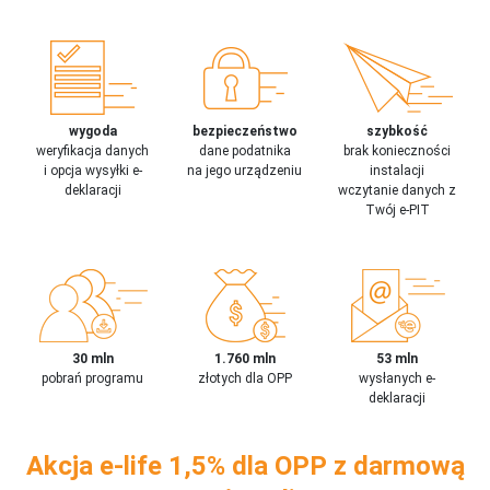
wygoda
bezpieczeństwo
szybkość
weryfikacja danych
dane podatnika
brak konieczności
i opcja wysyłki e-
na jego urządzeniu
instalacji
deklaracji
wczytanie danych z
Twój e-PIT
30 mln
1.760 mln
53 mln
pobrań programu
złotych dla OPP
wysłanych e-
deklaracji
Akcja e-life 1,5% dla OPP z darmową