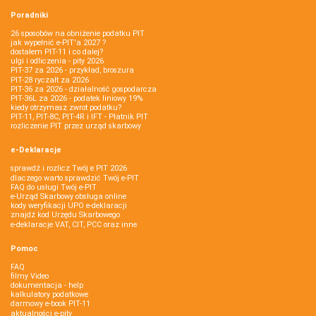
Poradniki
26 sposobów na obniżenie podatku PIT
jak wypełnić e-PIT'a 2027 ?
dostałem PIT-11 i co dalej?
ulgi i odliczenia - pity 2026
PIT-37 za 2026 - przykład, broszura
PIT-28 ryczałt za 2026
PIT-36 za 2026 - działalność gospodarcza
PIT-36L za 2026 - podatek liniowy 19%
kiedy otrzymasz zwrot podatku?
PIT-11, PIT-8C, PIT-4R i IFT - Płatnik PIT
rozliczenie PIT przez urząd skarbowy
e-Deklaracje
sprawdź i rozlicz Twój e PIT 2026
dlaczego warto sprawdzić Twój e-PIT
FAQ do usługi Twój e-PIT
e-Urząd Skarbowy obsługa online
kody weryfikacji UPO e-deklaracji
znajdź kod Urzędu Skarbowego
e-deklaracje VAT, CIT, PCC oraz inne
Pomoc
FAQ
filmy Video
dokumentacja - help
kalkulatory podatkowe
darmowy e-book PIT-11
aktualności e-pity