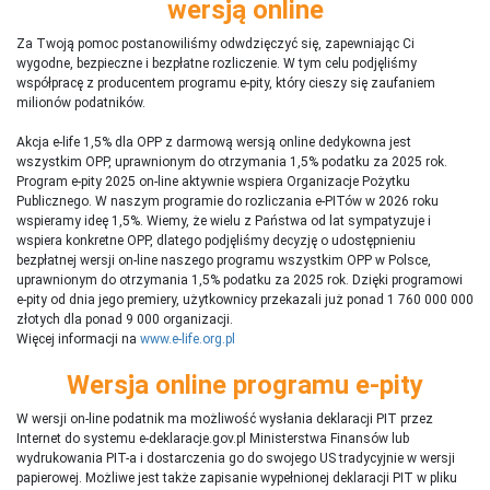
wersją online
Za Twoją pomoc postanowiliśmy odwdzięczyć się, zapewniając Ci
wygodne, bezpieczne i bezpłatne rozliczenie. W tym celu podjęliśmy
współpracę z producentem programu e-pity, który cieszy się zaufaniem
milionów podatników.
Akcja e-life 1,5% dla OPP z darmową wersją online dedykowna jest
wszystkim OPP, uprawnionym do otrzymania 1,5% podatku za 2025 rok.
Program e-pity 2025 on-line aktywnie wspiera Organizacje Pożytku
Publicznego. W naszym programie do rozliczania e-PITów w 2026 roku
wspieramy ideę 1,5%. Wiemy, że wielu z Państwa od lat sympatyzuje i
wspiera konkretne OPP, dlatego podjęliśmy decyzję o udostępnieniu
bezpłatnej wersji on-line naszego programu wszystkim OPP w Polsce,
uprawnionym do otrzymania 1,5% podatku za 2025 rok. Dzięki programowi
e-pity od dnia jego premiery, użytkownicy przekazali już ponad 1 760 000 000
złotych dla ponad 9 000 organizacji.
Więcej informacji na
www.e-life.org.pl
Wersja online programu e-pity
W wersji on-line podatnik ma możliwość wysłania deklaracji PIT przez
Internet do systemu e-deklaracje.gov.pl Ministerstwa Finansów lub
wydrukowania PIT-a i dostarczenia go do swojego US tradycyjnie w wersji
papierowej. Możliwe jest także zapisanie wypełnionej deklaracji PIT w pliku