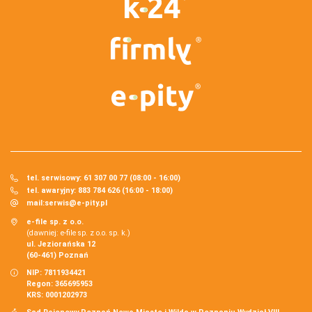
tel. serwisowy: 61 307 00 77 (08:00 - 16:00)
tel. awaryjny: 883 784 626 (16:00 - 18:00)
mail:
serwis@e-pity.pl
e-file sp. z o.o.
(dawniej: e-file sp. z o.o. sp. k.)
ul. Jeziorańska 12
(60-461) Poznań
NIP: 7811934421
Regon: 365695953
KRS: 0001202973