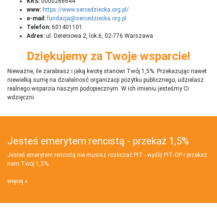
KRS:
0000266644
www:
https://www.sercedziecka.org.pl/
e-mail:
fundacja@sercedziecka.org.pl
Telefon:
601401101
Adres:
ul. Dereniowa 2, lok.6, 02-776 Warszawa
Dziękujemy za Twoje wsparcie!
Nieważne, ile zarabiasz i jaką kwotę stanowi Twój 1,5%. Przekazując nawet
niewielką sumę na działalnosć organizacji pożytku publicznego, udzielasz
realnego wsparcia naszym podopiecznym. W ich imieniu jesteśmy Ci
wdzięczni.
Jesteś emerytem rencistą - przekaż 1,5%
Jesteś emerytem rencistą nie musisz rozliczać PIT - wyślij PIT‑OP i przekaż
nam Twój 1,5%
więcej