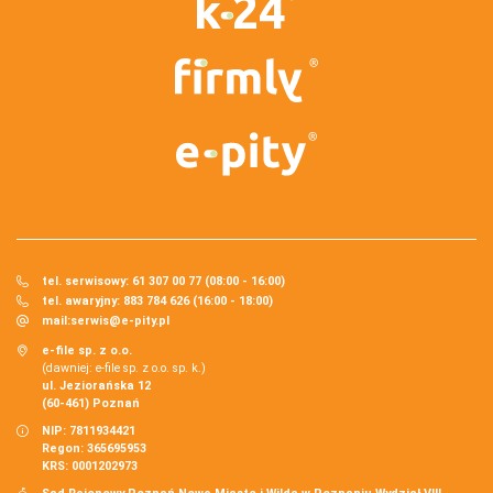
tel. serwisowy: 61 307 00 77 (08:00 - 16:00)
tel. awaryjny: 883 784 626 (16:00 - 18:00)
mail:
serwis@e-pity.pl
e-file sp. z o.o.
(dawniej: e-file sp. z o.o. sp. k.)
ul. Jeziorańska 12
(60-461) Poznań
NIP: 7811934421
Regon: 365695953
KRS: 0001202973