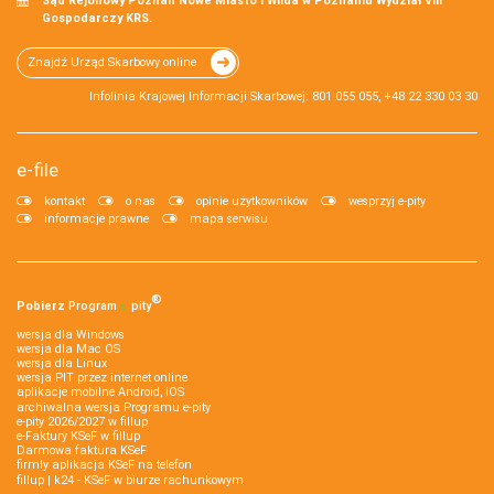
Sąd Rejonowy Poznań Nowe Miasto i Wilda w Poznaniu Wydział VIII
Gospodarczy KRS.
Znajdź Urząd Skarbowy online
Infolinia Krajowej Informacji Skarbowej: 801 055 055, +48 22 330 03 30
e-file
kontakt
o nas
opinie użytkowników
wesprzyj e-pity
informacje prawne
mapa serwisu
®
Pobierz
Program
e‑
pity
wersja dla Windows
wersja dla Mac OS
wersja dla Linux
wersja PIT przez internet online
aplikacje mobilne Android, iOS
archiwalna wersja Programu e-pity
e-pity 2026/2027 w fillup
e‑Faktury KSeF w fillup
Darmowa faktura KSeF
firmly aplikacja KSeF na telefon
fillup | k24 - KSeF w biurze rachunkowym