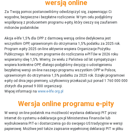
wersją online
Za Twoją pomoc postanowiliśmy odwdzięczyć się, zapewniając Ci
wygodne, bezpieczne i bezpłatne rozliczenie. W tym celu podjęliśmy
współpracę z producentem programu e-pity, który cieszy się zaufaniem
milionów podatników.
Akcja e-life 1,5% dla OPP z darmową wersją online dedykowna jest
wszystkim OPP, uprawnionym do otrzymania 1,5% podatku za 2025 rok.
Program e-pity 2025 on-line aktywnie wspiera Organizacje Pożytku
Publicznego. W naszym programie do rozliczania e-PITów w 2026 roku
wspieramy ideę 1,5%. Wiemy, że wielu z Państwa od lat sympatyzuje i
wspiera konkretne OPP, dlatego podjęliśmy decyzję o udostępnieniu
bezpłatnej wersji on-line naszego programu wszystkim OPP w Polsce,
uprawnionym do otrzymania 1,5% podatku za 2025 rok. Dzięki programowi
e-pity od dnia jego premiery, użytkownicy przekazali już ponad 1 760 000 000
złotych dla ponad 9 000 organizacji.
Więcej informacji na
www.e-life.org.pl
Wersja online programu e-pity
W wersji on-line podatnik ma możliwość wysłania deklaracji PIT przez
Internet do systemu e-deklaracje.gov.pl Ministerstwa Finansów lub
wydrukowania PIT-a i dostarczenia go do swojego US tradycyjnie w wersji
papierowej. Możliwe jest także zapisanie wypełnionej deklaracji PIT w pliku