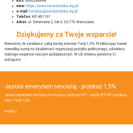
KRS:
0000266644
www:
https://www.sercedziecka.org.pl/
e-mail:
fundacja@sercedziecka.org.pl
Telefon:
601401101
Adres:
ul. Dereniowa 2, lok.6, 02-776 Warszawa
Dziękujemy za Twoje wsparcie!
Nieważne, ile zarabiasz i jaką kwotę stanowi Twój 1,5%. Przekazując nawet
niewielką sumę na działalnosć organizacji pożytku publicznego, udzielasz
realnego wsparcia naszym podopiecznym. W ich imieniu jesteśmy Ci
wdzięczni.
Jesteś emerytem rencistą - przekaż 1,5%
Jesteś emerytem rencistą nie musisz rozliczać PIT - wyślij PIT‑OP i przekaż
nam Twój 1,5%
więcej