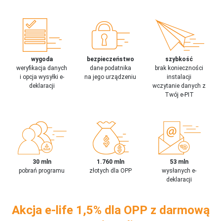
wygoda
bezpieczeństwo
szybkość
weryfikacja danych
dane podatnika
brak konieczności
i opcja wysyłki e-
na jego urządzeniu
instalacji
deklaracji
wczytanie danych z
Twój e-PIT
30 mln
1.760 mln
53 mln
pobrań programu
złotych dla OPP
wysłanych e-
deklaracji
Akcja e-life 1,5% dla OPP z darmową