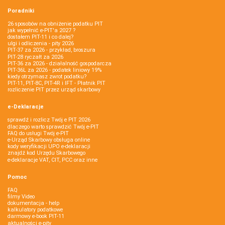
Poradniki
26 sposobów na obniżenie podatku PIT
jak wypełnić e-PIT'a 2027 ?
dostałem PIT-11 i co dalej?
ulgi i odliczenia - pity 2026
PIT-37 za 2026 - przykład, broszura
PIT-28 ryczałt za 2026
PIT-36 za 2026 - działalność gospodarcza
PIT-36L za 2026 - podatek liniowy 19%
kiedy otrzymasz zwrot podatku?
PIT-11, PIT-8C, PIT-4R i IFT - Płatnik PIT
rozliczenie PIT przez urząd skarbowy
e-Deklaracje
sprawdź i rozlicz Twój e PIT 2026
dlaczego warto sprawdzić Twój e-PIT
FAQ do usługi Twój e-PIT
e-Urząd Skarbowy obsługa online
kody weryfikacji UPO e-deklaracji
znajdź kod Urzędu Skarbowego
e-deklaracje VAT, CIT, PCC oraz inne
Pomoc
FAQ
filmy Video
dokumentacja - help
kalkulatory podatkowe
darmowy e-book PIT-11
aktualności e-pity