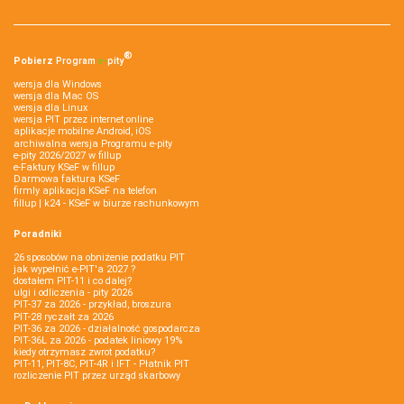
®
Pobierz
Program
e‑
pity
wersja dla Windows
wersja dla Mac OS
wersja dla Linux
wersja PIT przez internet online
aplikacje mobilne Android, iOS
archiwalna wersja Programu e-pity
e-pity 2026/2027 w fillup
e‑Faktury KSeF w fillup
Darmowa faktura KSeF
firmly aplikacja KSeF na telefon
fillup | k24 - KSeF w biurze rachunkowym
Poradniki
26 sposobów na obniżenie podatku PIT
jak wypełnić e-PIT'a 2027 ?
dostałem PIT-11 i co dalej?
ulgi i odliczenia - pity 2026
PIT-37 za 2026 - przykład, broszura
PIT-28 ryczałt za 2026
PIT-36 za 2026 - działalność gospodarcza
PIT-36L za 2026 - podatek liniowy 19%
kiedy otrzymasz zwrot podatku?
PIT-11, PIT-8C, PIT-4R i IFT - Płatnik PIT
rozliczenie PIT przez urząd skarbowy