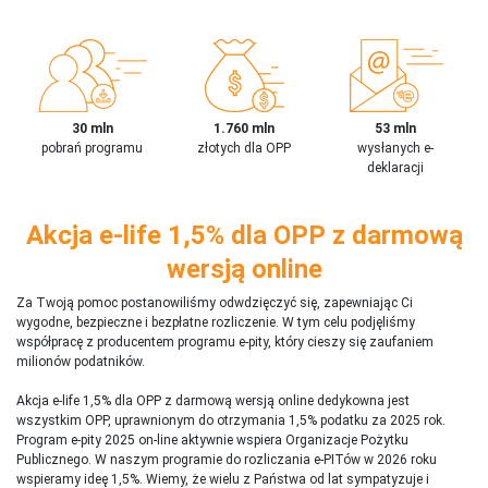
30 mln
1.760 mln
53 mln
pobrań programu
złotych dla OPP
wysłanych e-
deklaracji
Akcja e-life 1,5% dla OPP z darmową
wersją online
Za Twoją pomoc postanowiliśmy odwdzięczyć się, zapewniając Ci
wygodne, bezpieczne i bezpłatne rozliczenie. W tym celu podjęliśmy
współpracę z producentem programu e-pity, który cieszy się zaufaniem
milionów podatników.
Akcja e-life 1,5% dla OPP z darmową wersją online dedykowna jest
wszystkim OPP, uprawnionym do otrzymania 1,5% podatku za 2025 rok.
Program e-pity 2025 on-line aktywnie wspiera Organizacje Pożytku
Publicznego. W naszym programie do rozliczania e-PITów w 2026 roku
wspieramy ideę 1,5%. Wiemy, że wielu z Państwa od lat sympatyzuje i