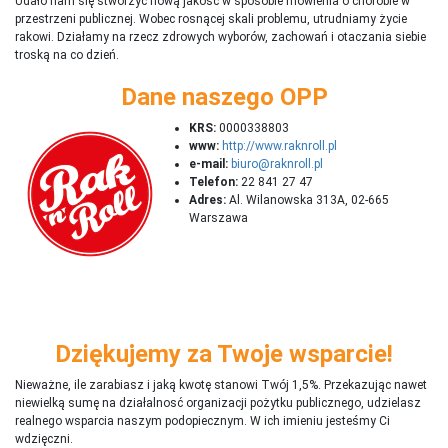
Udało nam się stworzyć nową jakość w sposobie mówienia o chorobie w
przestrzeni publicznej. Wobec rosnącej skali problemu, utrudniamy życie
rakowi. Działamy na rzecz zdrowych wyborów, zachowań i otaczania siebie
troską na co dzień.
Dane naszego OPP
KRS:
0000338803
www:
http://www.raknroll.pl
e-mail:
biuro@raknroll.pl
Telefon:
22 841 27 47
Adres:
Al. Wilanowska 313A, 02-665
Warszawa
Dziękujemy za Twoje wsparcie!
Nieważne, ile zarabiasz i jaką kwotę stanowi Twój 1,5%. Przekazując nawet
niewielką sumę na działalnosć organizacji pożytku publicznego, udzielasz
realnego wsparcia naszym podopiecznym. W ich imieniu jesteśmy Ci
wdzięczni.