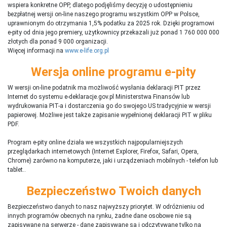
wspiera konkretne OPP, dlatego podjęliśmy decyzję o udostępnieniu
bezpłatnej wersji on-line naszego programu wszystkim OPP w Polsce,
uprawnionym do otrzymania 1,5% podatku za 2025 rok. Dzięki programowi
e-pity od dnia jego premiery, użytkownicy przekazali już ponad 1 760 000 000
złotych dla ponad 9 000 organizacji.
Więcej informacji na
www.e-life.org.pl
Wersja online programu e-pity
W wersji on-line podatnik ma możliwość wysłania deklaracji PIT przez
Internet do systemu e-deklaracje.gov.pl Ministerstwa Finansów lub
wydrukowania PIT-a i dostarczenia go do swojego US tradycyjnie w wersji
papierowej. Możliwe jest także zapisanie wypełnionej deklaracji PIT w pliku
PDF.
Program e-pity online działa we wszystkich najpopularniejszych
przeglądarkach internetowych (Internet Explorer, Firefox, Safari, Opera,
Chrome) zarówno na komputerze, jaki i urządzeniach mobilnych - telefon lub
tablet..
Bezpieczeństwo Twoich danych
Bezpieczeństwo danych to nasz najwyższy priorytet. W odróżnieniu od
innych programów obecnych na rynku,
ż
adne dane osobowe nie są
zapisywane na serwerze - dane zapisywane są i odczytywane tylko na