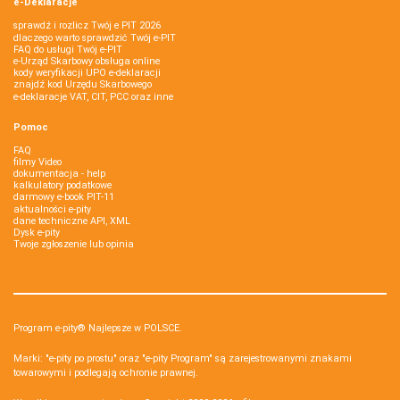
e-Deklaracje
sprawdź i rozlicz Twój e PIT 2026
dlaczego warto sprawdzić Twój e-PIT
FAQ do usługi Twój e-PIT
e-Urząd Skarbowy obsługa online
kody weryfikacji UPO e-deklaracji
znajdź kod Urzędu Skarbowego
e-deklaracje VAT, CIT, PCC oraz inne
Pomoc
FAQ
filmy Video
dokumentacja - help
kalkulatory podatkowe
darmowy e-book PIT-11
aktualności e-pity
dane techniczne API, XML
Dysk e-pity
Twoje zgłoszenie lub opinia
Program e-pity® Najlepsze w POLSCE.
Marki: "e-pity po prostu" oraz "e-pity Program" są zarejestrowanymi znakami
towarowymi i podlegają ochronie prawnej.