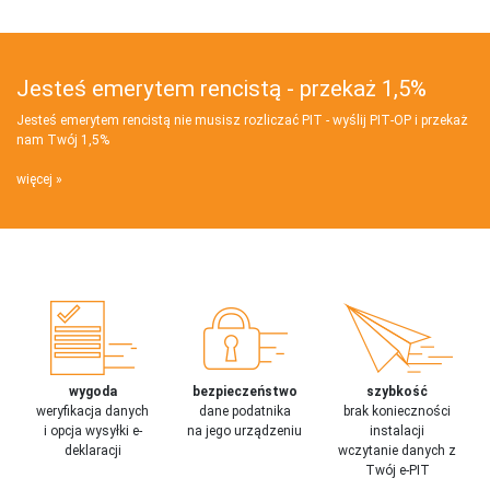
Jesteś emerytem rencistą - przekaż 1,5%
Jesteś emerytem rencistą nie musisz rozliczać PIT - wyślij PIT‑OP i przekaż
nam Twój 1,5%
więcej
wygoda
bezpieczeństwo
szybkość
weryfikacja danych
dane podatnika
brak konieczności
i opcja wysyłki e-
na jego urządzeniu
instalacji
deklaracji
wczytanie danych z
Twój e-PIT