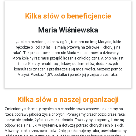
Kilka słów o beneficjencie
Maria Wiśniewska
„Jestem rozsiana, a tak w ogóle, to mam na imię Marysia, lubię
rękodzieło i od 13 lat – z małą przerwą na zdrowie – choruję na
raka”. Tak przedstawiła nam się Maria – niesamowita dziewczyna,
która kolejny raz musi przejść leczenie onkologiczne. A ono nie jest
tanie. Koszty rehabilitacji, leków, suplementów, dodatkowych
konsultacji znacznie przekraczają jej możliwości. Możesz pomóc
Marysi. Przekaż 1,5% podatku i pomóż jej przejść przez raka.
Kilka słów o naszej organizacji
Zmieniamy schematy myślenia o chorobie nowotworowej i działamy na
rzecz poprawy jakości życia chorych. Pomagamy przechodzić przez raka:
leczyć się godnie, żyć dobrze i z radością. Tworzymy programy, które są
odpowiedzią na luki w systemie, a dotyczą potrzeb chorych i ich bliskich.
Mówimy o raku rzeczowo i odważnie, przełamujemy tabu, uświadamiamy.