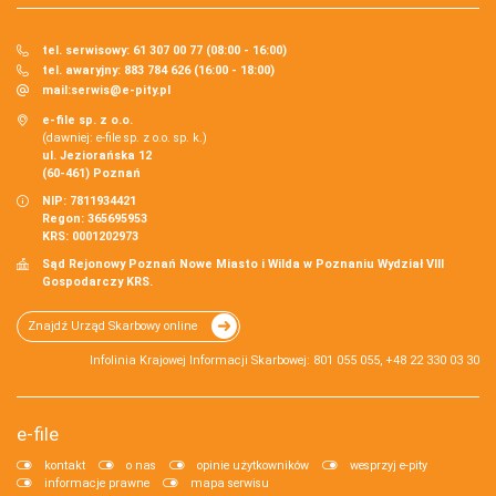
tel. serwisowy: 61 307 00 77 (08:00 - 16:00)
tel. awaryjny: 883 784 626 (16:00 - 18:00)
mail:
serwis@e-pity.pl
e-file sp. z o.o.
(dawniej: e-file sp. z o.o. sp. k.)
ul. Jeziorańska 12
(60-461) Poznań
NIP: 7811934421
Regon: 365695953
KRS: 0001202973
Sąd Rejonowy Poznań Nowe Miasto i Wilda w Poznaniu Wydział VIII
Gospodarczy KRS.
Znajdź Urząd Skarbowy online
Infolinia Krajowej Informacji Skarbowej: 801 055 055, +48 22 330 03 30
e-file
kontakt
o nas
opinie użytkowników
wesprzyj e-pity
informacje prawne
mapa serwisu