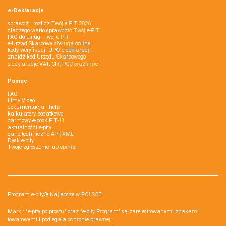
e-Deklaracje
sprawdź i rozlicz Twój e PIT 2026
dlaczego warto sprawdzić Twój e-PIT
FAQ do usługi Twój e-PIT
e-Urząd Skarbowy obsługa online
kody weryfikacji UPO e-deklaracji
znajdź kod Urzędu Skarbowego
e-deklaracje VAT, CIT, PCC oraz inne
Pomoc
FAQ
filmy Video
dokumentacja - help
kalkulatory podatkowe
darmowy e-book PIT-11
aktualności e-pity
dane techniczne API, XML
Dysk e-pity
Twoje zgłoszenie lub opinia
Program e-pity® Najlepsze w POLSCE.
Marki: "e-pity po prostu" oraz "e-pity Program" są zarejestrowanymi znakami
towarowymi i podlegają ochronie prawnej.