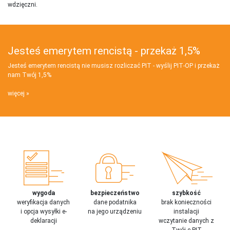
wdzięczni.
Jesteś emerytem rencistą - przekaż 1,5%
Jesteś emerytem rencistą nie musisz rozliczać PIT - wyślij PIT‑OP i przekaż
nam Twój 1,5%
więcej
wygoda
bezpieczeństwo
szybkość
weryfikacja danych
dane podatnika
brak konieczności
i opcja wysyłki e-
na jego urządzeniu
instalacji
deklaracji
wczytanie danych z
Twój e-PIT