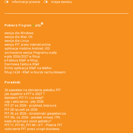
informacje prawne
mapa serwisu
®
Pobierz
Program
e‑
pity
wersja dla Windows
wersja dla Mac OS
wersja dla Linux
wersja PIT przez internet online
aplikacje mobilne Android, iOS
archiwalna wersja Programu e-pity
e-pity 2026/2027 w fillup
e‑Faktury KSeF w fillup
Darmowa faktura KSeF
firmly aplikacja KSeF na telefon
fillup | k24 - KSeF w biurze rachunkowym
Poradniki
26 sposobów na obniżenie podatku PIT
jak wypełnić e-PIT'a 2027 ?
dostałem PIT-11 i co dalej?
ulgi i odliczenia - pity 2026
PIT-37 za 2026 - przykład, broszura
PIT-28 ryczałt za 2026
PIT-36 za 2026 - działalność gospodarcza
PIT-36L za 2026 - podatek liniowy 19%
kiedy otrzymasz zwrot podatku?
PIT-11, PIT-8C, PIT-4R i IFT - Płatnik PIT
rozliczenie PIT przez urząd skarbowy