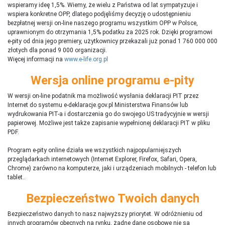
wspieramy ideę 1,5%. Wiemy, że wielu z Państwa od lat sympatyzuje i
wspiera konkretne OPP, dlatego podjęliśmy decyzję o udostępnieniu
bezpłatnej wersji on-line naszego programu wszystkim OPP w Polsce,
uprawnionym do otrzymania 1,5% podatku za 2025 rok. Dzięki programowi
e-pity od dnia jego premiery, użytkownicy przekazali już ponad 1 760 000 000
złotych dla ponad 9 000 organizacji.
Więcej informacji na
www.e-life.org.pl
Wersja online programu e-pity
W wersji on-line podatnik ma możliwość wysłania deklaracji PIT przez
Internet do systemu e-deklaracje.gov.pl Ministerstwa Finansów lub
wydrukowania PIT-a i dostarczenia go do swojego US tradycyjnie w wersji
papierowej. Możliwe jest także zapisanie wypełnionej deklaracji PIT w pliku
PDF.
Program e-pity online działa we wszystkich najpopularniejszych
przeglądarkach internetowych (Internet Explorer, Firefox, Safari, Opera,
Chrome) zarówno na komputerze, jaki i urządzeniach mobilnych - telefon lub
tablet..
Bezpieczeństwo Twoich danych
Bezpieczeństwo danych to nasz najwyższy priorytet. W odróżnieniu od
innych programów obecnych na rynku,
ż
adne dane osobowe nie są