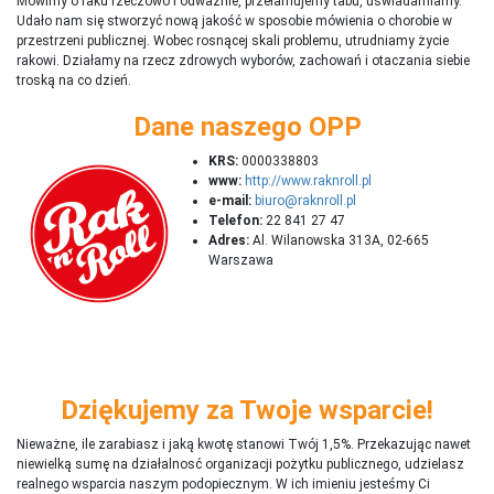
Mówimy o raku rzeczowo i odważnie, przełamujemy tabu, uświadamiamy.
Udało nam się stworzyć nową jakość w sposobie mówienia o chorobie w
przestrzeni publicznej. Wobec rosnącej skali problemu, utrudniamy życie
rakowi. Działamy na rzecz zdrowych wyborów, zachowań i otaczania siebie
troską na co dzień.
Dane naszego OPP
KRS:
0000338803
www:
http://www.raknroll.pl
e-mail:
biuro@raknroll.pl
Telefon:
22 841 27 47
Adres:
Al. Wilanowska 313A, 02-665
Warszawa
Dziękujemy za Twoje wsparcie!
Nieważne, ile zarabiasz i jaką kwotę stanowi Twój 1,5%. Przekazując nawet
niewielką sumę na działalnosć organizacji pożytku publicznego, udzielasz
realnego wsparcia naszym podopiecznym. W ich imieniu jesteśmy Ci