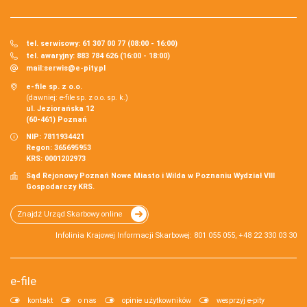
tel. serwisowy: 61 307 00 77 (08:00 - 16:00)
tel. awaryjny: 883 784 626 (16:00 - 18:00)
mail:
serwis@e-pity.pl
e-file sp. z o.o.
(dawniej: e-file sp. z o.o. sp. k.)
ul. Jeziorańska 12
(60-461) Poznań
NIP: 7811934421
Regon: 365695953
KRS: 0001202973
Sąd Rejonowy Poznań Nowe Miasto i Wilda w Poznaniu Wydział VIII
Gospodarczy KRS.
Znajdź Urząd Skarbowy online
Infolinia Krajowej Informacji Skarbowej: 801 055 055, +48 22 330 03 30
e-file
kontakt
o nas
opinie użytkowników
wesprzyj e-pity