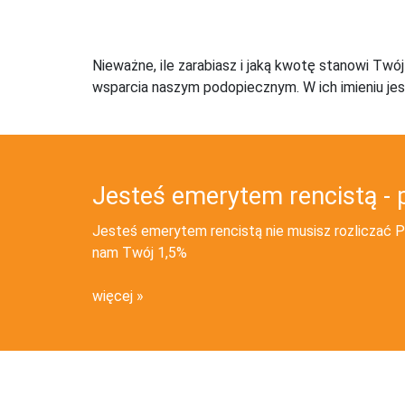
Nieważne, ile zarabiasz i jaką kwotę stanowi Twó
wsparcia naszym podopiecznym. W ich imieniu jes
Jesteś emerytem rencistą - 
Jesteś emerytem rencistą nie musisz rozliczać PI
nam Twój 1,5%
więcej