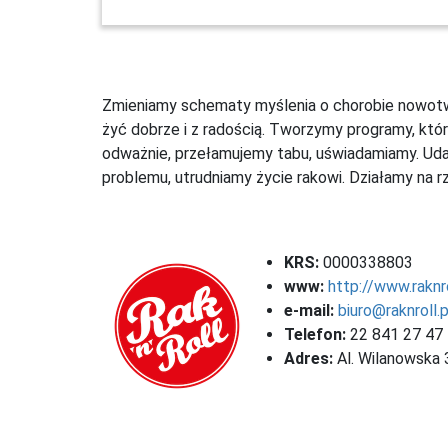
Zmieniamy schematy myślenia o chorobie nowotwo
żyć dobrze i z radością. Tworzymy programy, któr
odważnie, przełamujemy tabu, uświadamiamy. Udał
problemu, utrudniamy życie rakowi. Działamy na r
KRS:
0000338803
www:
http://www.raknro
e-mail:
biuro@raknroll.p
Telefon:
22 841 27 47
Adres:
Al. Wilanowska