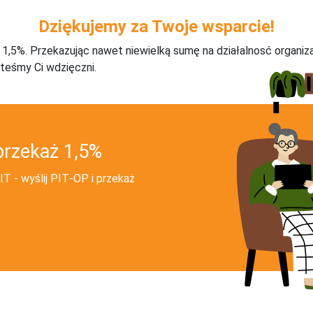
Dziękujemy za Twoje wsparcie!
j 1,5%. Przekazując nawet niewielką sumę na działalnosć organiz
teśmy Ci wdzięczni.
przekaż 1,5%
T - wyślij PIT‑OP i przekaż