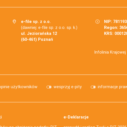
e-file sp. z o.o.
NIP: 78119
(dawniej: e-file sp. z o.o. sp. k.)
Regon: 365
ul. Jeziorańska 12
KRS: 00012
(60-461) Poznań
Infolinia Krajowe
opinie użytkowników
wesprzyj e-pity
informacje pra
i
e-Deklaracje