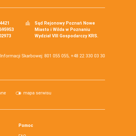
34421
Sąd Rejonowy Poznań Nowe
695953
Miasto i Wilda w Poznaniu
02973
Wydział VIII Gospodarczy KRS.
j Informacji Skarbowej: 801 055 055, +48 22 330 03 30
wne
mapa serwisu
Pomoc