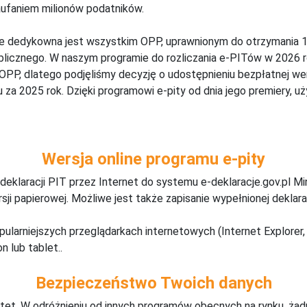
aufaniem milionów podatników.
ine dedykowna jest wszystkim OPP, uprawnionym do otrzymania 1
blicznego. W naszym programie do rozliczania e-PITów w 2026 r
 OPP, dlatego podjęliśmy decyzję o udostępnieniu bezpłatnej w
za 2025 rok. Dzięki programowi e-pity od dnia jego premiery, u
Wersja online programu e-pity
deklaracji PIT przez Internet do systemu e-deklaracje.gov.pl M
ji papierowej. Możliwe jest także zapisanie wypełnionej deklarac
pularniejszych przeglądarkach internetowych (Internet Explorer, 
n lub tablet..
Bezpieczeństwo Twoich danych
tet. W odróżnieniu od innych programów obecnych na rynku,
ż
ad