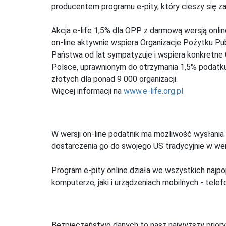
producentem programu e-pity, który cieszy się z
Akcja e-life 1,5% dla OPP z darmową wersją onl
on-line aktywnie wspiera Organizacje Pożytku Pu
Państwa od lat sympatyzuje i wspiera konkretne
Polsce, uprawnionym do otrzymania 1,5% podatku 
złotych dla ponad 9 000 organizacji.
Więcej informacji na
www.e-life.org.pl
W wersji on-line podatnik ma możliwość wysłania 
dostarczenia go do swojego US tradycyjnie w wers
Program e-pity online działa we wszystkich najpo
komputerze, jaki i urządzeniach mobilnych - telefo
Bezpieczeństwo danych to nasz najwyższy priory