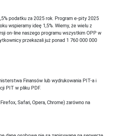
,5% podatku za 2025 rok. Program e-pity 2025
oku wspieramy ideę 1,5%. Wiemy, że wielu z
ersji on-line naszego programu wszystkim OPP w
żytkownicy przekazali już ponad 1 760 000 000
inisterstwa Finansów lub wydrukowania PIT-a i
ji PIT w pliku PDF.
Firefox, Safari, Opera, Chrome) zarówno na
ne dane osobowe nie są zapisywane na serwerze