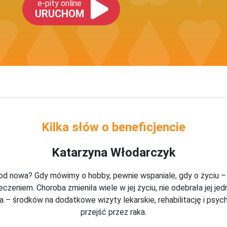
e-pity online
URUCHOM
Kilka słów o beneficjencie
Katarzyna Włodarczyk
ć od nowa? Gdy mówimy o hobby, pewnie wspaniale, gdy o życiu –
czeniem. Choroba zmieniła wiele w jej życiu, nie odebrała jej jed
– środków na dodatkowe wizyty lekarskie, rehabilitację i psyc
przejść przez raka.