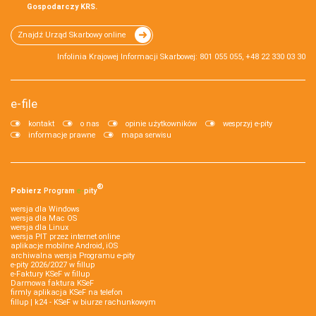
Gospodarczy KRS.
Znajdź Urząd Skarbowy online
Infolinia Krajowej Informacji Skarbowej: 801 055 055, +48 22 330 03 30
e-file
kontakt
o nas
opinie użytkowników
wesprzyj e-pity
informacje prawne
mapa serwisu
®
Pobierz
Program
e‑
pity
wersja dla Windows
wersja dla Mac OS
wersja dla Linux
wersja PIT przez internet online
aplikacje mobilne Android, iOS
archiwalna wersja Programu e-pity
e-pity 2026/2027 w fillup
e‑Faktury KSeF w fillup
Darmowa faktura KSeF
firmly aplikacja KSeF na telefon
fillup | k24 - KSeF w biurze rachunkowym