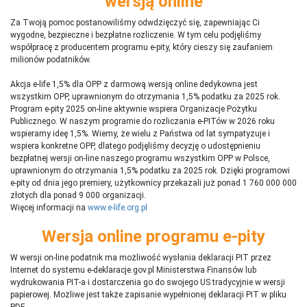
wersją online
Za Twoją pomoc postanowiliśmy odwdzięczyć się, zapewniając Ci
wygodne, bezpieczne i bezpłatne rozliczenie. W tym celu podjęliśmy
współpracę z producentem programu e-pity, który cieszy się zaufaniem
milionów podatników.
Akcja e-life 1,5% dla OPP z darmową wersją online dedykowna jest
wszystkim OPP, uprawnionym do otrzymania 1,5% podatku za 2025 rok.
Program e-pity 2025 on-line aktywnie wspiera Organizacje Pożytku
Publicznego. W naszym programie do rozliczania e-PITów w 2026 roku
wspieramy ideę 1,5%. Wiemy, że wielu z Państwa od lat sympatyzuje i
wspiera konkretne OPP, dlatego podjęliśmy decyzję o udostępnieniu
bezpłatnej wersji on-line naszego programu wszystkim OPP w Polsce,
uprawnionym do otrzymania 1,5% podatku za 2025 rok. Dzięki programowi
e-pity od dnia jego premiery, użytkownicy przekazali już ponad 1 760 000 000
złotych dla ponad 9 000 organizacji.
Więcej informacji na
www.e-life.org.pl
Wersja online programu e-pity
W wersji on-line podatnik ma możliwość wysłania deklaracji PIT przez
Internet do systemu e-deklaracje.gov.pl Ministerstwa Finansów lub
wydrukowania PIT-a i dostarczenia go do swojego US tradycyjnie w wersji
papierowej. Możliwe jest także zapisanie wypełnionej deklaracji PIT w pliku
PDF.