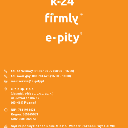
tel. serwisowy: 61 307 00 77 (08:00 - 16:00)
tel. awaryjny: 883 784 626 (16:00 - 18:00)
mail:
serwis@e-pity.pl
e-file sp. z o.o.
(dawniej: e-file sp. z o.o. sp. k.)
ul. Jeziorańska 12
(60-461) Poznań
NIP: 7811934421
Regon: 365695953
KRS: 0001202973
Sąd Rejonowy Poznań Nowe Miasto i Wilda w Poznaniu Wydział VIII