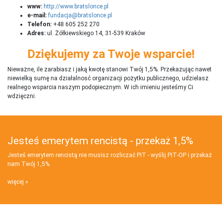
www:
http://www.bratslonce.pl
e-mail:
fundacja@bratslonce.pl
Telefon:
+48 605 252 270
Adres:
ul. Żółkiewskiego 14, 31-539 Kraków
Dziękujemy za Twoje wsparcie!
Nieważne, ile zarabiasz i jaką kwotę stanowi Twój 1,5%. Przekazując nawet
niewielką sumę na działalnosć organizacji pożytku publicznego, udzielasz
realnego wsparcia naszym podopiecznym. W ich imieniu jesteśmy Ci
wdzięczni.
Jesteś emerytem rencistą - przekaż 1,5%
Jesteś emerytem rencistą nie musisz rozliczać PIT - wyślij PIT‑OP i przekaż
nam Twój 1,5%
więcej