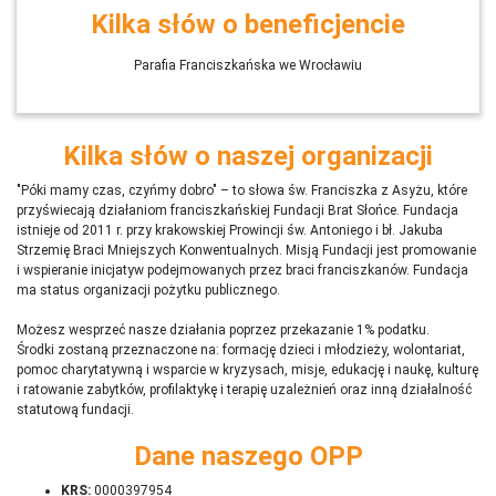
Kilka słów o beneficjencie
Parafia Franciszkańska we Wrocławiu
Kilka słów o naszej organizacji
"Póki mamy czas, czyńmy dobro" – to słowa św. Franciszka z Asyżu, które
przyświecają działaniom franciszkańskiej Fundacji Brat Słońce. Fundacja
istnieje od 2011 r. przy krakowskiej Prowincji św. Antoniego i bł. Jakuba
Strzemię Braci Mniejszych Konwentualnych. Misją Fundacji jest promowanie
i wspieranie inicjatyw podejmowanych przez braci franciszkanów. Fundacja
ma status organizacji pożytku publicznego.
Możesz wesprzeć nasze działania poprzez przekazanie 1% podatku.
Środki zostaną przeznaczone na: formację dzieci i młodzieży, wolontariat,
pomoc charytatywną i wsparcie w kryzysach, misje, edukację i naukę, kulturę
i ratowanie zabytków, profilaktykę i terapię uzależnień oraz inną działalność
statutową fundacji.
Dane naszego OPP
KRS:
0000397954