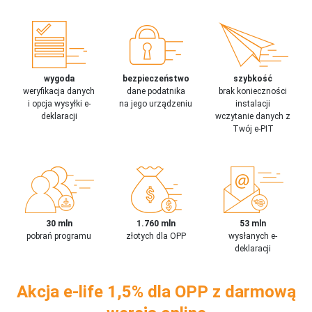
wygoda
bezpieczeństwo
szybkość
weryfikacja danych
dane podatnika
brak konieczności
i opcja wysyłki e-
na jego urządzeniu
instalacji
deklaracji
wczytanie danych z
Twój e-PIT
30 mln
1.760 mln
53 mln
pobrań programu
złotych dla OPP
wysłanych e-
deklaracji
Akcja e-life 1,5% dla OPP z darmową