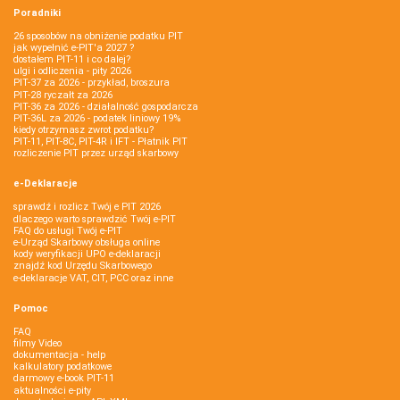
Poradniki
26 sposobów na obniżenie podatku PIT
jak wypełnić e-PIT'a 2027 ?
dostałem PIT-11 i co dalej?
ulgi i odliczenia - pity 2026
PIT-37 za 2026 - przykład, broszura
PIT-28 ryczałt za 2026
PIT-36 za 2026 - działalność gospodarcza
PIT-36L za 2026 - podatek liniowy 19%
kiedy otrzymasz zwrot podatku?
PIT-11, PIT-8C, PIT-4R i IFT - Płatnik PIT
rozliczenie PIT przez urząd skarbowy
e-Deklaracje
sprawdź i rozlicz Twój e PIT 2026
dlaczego warto sprawdzić Twój e-PIT
FAQ do usługi Twój e-PIT
e-Urząd Skarbowy obsługa online
kody weryfikacji UPO e-deklaracji
znajdź kod Urzędu Skarbowego
e-deklaracje VAT, CIT, PCC oraz inne
Pomoc
FAQ
filmy Video
dokumentacja - help
kalkulatory podatkowe
darmowy e-book PIT-11
aktualności e-pity