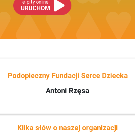
e-pity online
URUCHOM
Podopieczny Fundacji Serce Dziecka
Antoni Rzęsa
Kilka słów o naszej organizacji