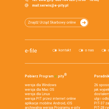
mail:
serwis@e-pity.pl
Znajdź Urząd Skarbowy online
e-file
kontakt
o nas
®
Pobierz
Program
e‑
pity
Poradnik
wersja dla Windows
26 sposo
wersja dla Mac OS
jak wypeł
wersja dla Linux
dostałem 
wersja PIT przez internet online
ulgi i odl
aplikacje mobilne Android, iOS
PIT-37 za
archiwalna wersja Programu e-pity
PIT-28 ry