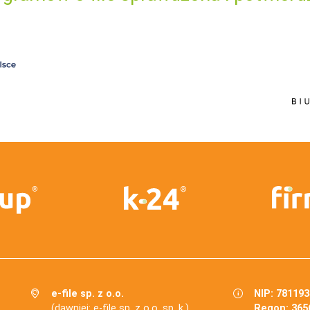
e-file sp. z o.o.
NIP: 78119
(dawniej: e-file sp. z o.o. sp. k.)
Regon: 365