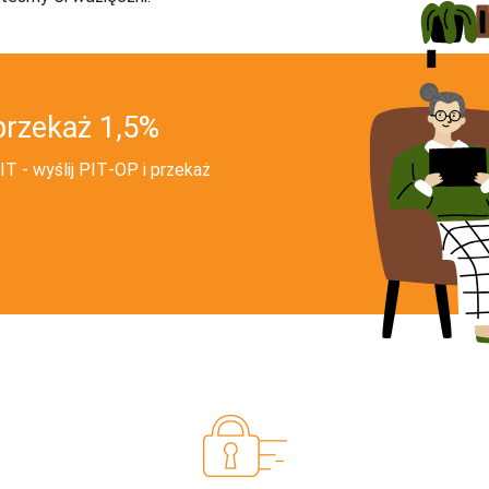
przekaż 1,5%
T - wyślij PIT‑OP i przekaż