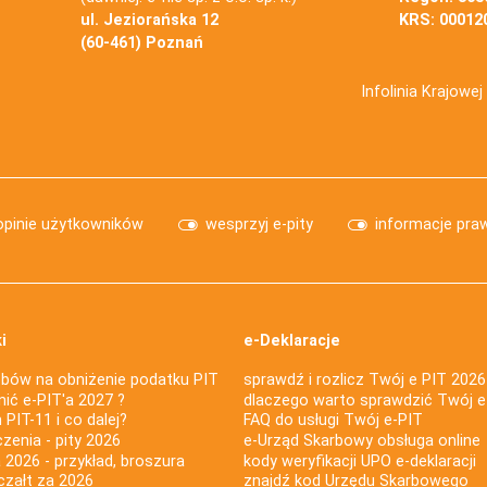
ul. Jeziorańska 12
KRS: 00012
(60-461) Poznań
Infolinia Krajowe
opinie użytkowników
wesprzyj e-pity
informacje pra
i
e-Deklaracje
bów na obniżenie podatku PIT
sprawdź i rozlicz Twój e PIT 2026
nić e-PIT'a 2027 ?
dlaczego warto sprawdzić Twój e
PIT-11 i co dalej?
FAQ do usługi Twój e-PIT
iczenia - pity 2026
e-Urząd Skarbowy obsługa online
 2026 - przykład, broszura
kody weryfikacji UPO e-deklaracji
czałt za 2026
znajdź kod Urzędu Skarbowego