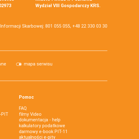
02973
Wydział VIII Gospodarczy KRS.
j Informacji Skarbowej: 801 055 055, +48 22 330 03 30
wne
mapa serwisu
Pomoc
FAQ
-PIT
filmy Video
dokumentacja - help
kalkulatory podatkowe
darmowy e-book PIT-11
aktualności e-pity