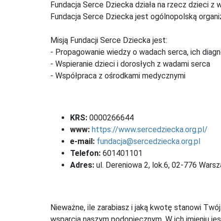
Fundacja Serce Dziecka działa na rzecz dzieci z 
Fundacja Serce Dziecka jest ogólnopolską organi
Misją Fundacji Serce Dziecka jest:
- Propagowanie wiedzy o wadach serca, ich diagn
- Wspieranie dzieci i dorosłych z wadami serca
- Współpraca z ośrodkami medycznymi
KRS:
0000266644
www:
https://www.sercedziecka.org.pl/
e-mail:
fundacja@sercedziecka.org.pl
Telefon:
601401101
Adres:
ul. Dereniowa 2, lok.6, 02-776 Wars
Nieważne, ile zarabiasz i jaką kwotę stanowi Twó
wsparcia naszym podopiecznym. W ich imieniu jes