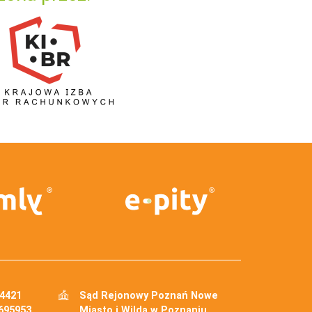
34421
Sąd Rejonowy Poznań Nowe
695953
Miasto i Wilda w Poznaniu