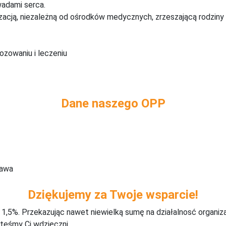
wadami serca.
zacją, niezależną od ośrodków medycznych, zrzeszającą rodziny 
ozowaniu i leczeniu
Dane naszego OPP
zawa
Dziękujemy za Twoje wsparcie!
j 1,5%. Przekazując nawet niewielką sumę na działalnosć organiz
teśmy Ci wdzięczni.