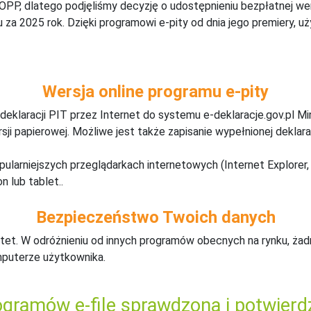
 OPP, dlatego podjęliśmy decyzję o udostępnieniu bezpłatnej w
za 2025 rok. Dzięki programowi e-pity od dnia jego premiery, u
Wersja online programu e-pity
deklaracji PIT przez Internet do systemu e-deklaracje.gov.pl M
ji papierowej. Możliwe jest także zapisanie wypełnionej deklarac
pularniejszych przeglądarkach internetowych (Internet Explorer, 
n lub tablet..
Bezpieczeństwo Twoich danych
tet. W odróżnieniu od innych programów obecnych na rynku,
ż
ad
mputerze użytkownika.
gramów e-file sprawdzona i potwierd