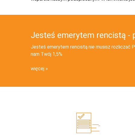
Jesteś emerytem rencistą - 
Jesteś emerytem rencistą nie musisz rozliczać PI
nam Twój 1,5%
więcej