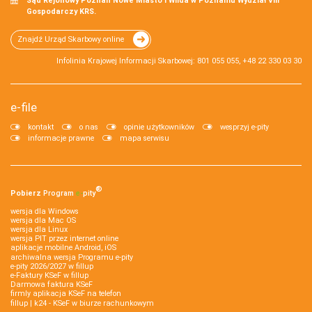
Sąd Rejonowy Poznań Nowe Miasto i Wilda w Poznaniu Wydział VIII
Gospodarczy KRS.
Znajdź Urząd Skarbowy online
Infolinia Krajowej Informacji Skarbowej: 801 055 055, +48 22 330 03 30
e-file
kontakt
o nas
opinie użytkowników
wesprzyj e-pity
informacje prawne
mapa serwisu
®
Pobierz
Program
e‑
pity
wersja dla Windows
wersja dla Mac OS
wersja dla Linux
wersja PIT przez internet online
aplikacje mobilne Android, iOS
archiwalna wersja Programu e-pity
e-pity 2026/2027 w fillup
e‑Faktury KSeF w fillup
Darmowa faktura KSeF
firmly aplikacja KSeF na telefon
fillup | k24 - KSeF w biurze rachunkowym