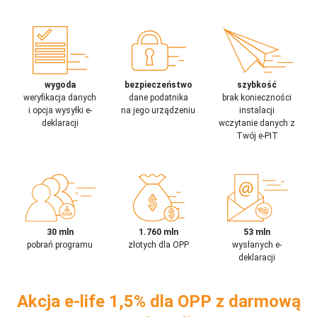
wygoda
bezpieczeństwo
szybkość
weryfikacja danych
dane podatnika
brak konieczności
i opcja wysyłki e-
na jego urządzeniu
instalacji
deklaracji
wczytanie danych z
Twój e-PIT
30 mln
1.760 mln
53 mln
pobrań programu
złotych dla OPP
wysłanych e-
deklaracji
Akcja e-life 1,5% dla OPP z darmową