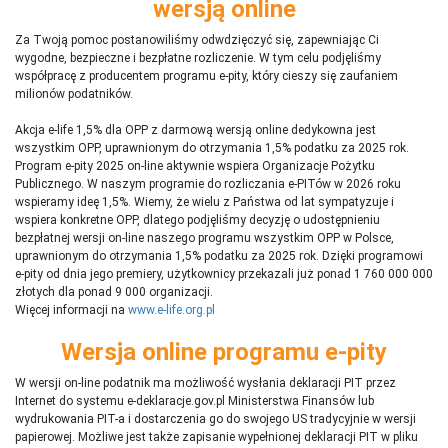
wersją online
Za Twoją pomoc postanowiliśmy odwdzięczyć się, zapewniając Ci
wygodne, bezpieczne i bezpłatne rozliczenie. W tym celu podjęliśmy
współpracę z producentem programu e-pity, który cieszy się zaufaniem
milionów podatników.
Akcja e-life 1,5% dla OPP z darmową wersją online dedykowna jest
wszystkim OPP, uprawnionym do otrzymania 1,5% podatku za 2025 rok.
Program e-pity 2025 on-line aktywnie wspiera Organizacje Pożytku
Publicznego. W naszym programie do rozliczania e-PITów w 2026 roku
wspieramy ideę 1,5%. Wiemy, że wielu z Państwa od lat sympatyzuje i
wspiera konkretne OPP, dlatego podjęliśmy decyzję o udostępnieniu
bezpłatnej wersji on-line naszego programu wszystkim OPP w Polsce,
uprawnionym do otrzymania 1,5% podatku za 2025 rok. Dzięki programowi
e-pity od dnia jego premiery, użytkownicy przekazali już ponad 1 760 000 000
złotych dla ponad 9 000 organizacji.
Więcej informacji na
www.e-life.org.pl
Wersja online programu e-pity
W wersji on-line podatnik ma możliwość wysłania deklaracji PIT przez
Internet do systemu e-deklaracje.gov.pl Ministerstwa Finansów lub
wydrukowania PIT-a i dostarczenia go do swojego US tradycyjnie w wersji
papierowej. Możliwe jest także zapisanie wypełnionej deklaracji PIT w pliku