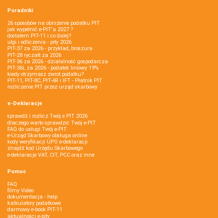
Poradniki
26 sposobów na obniżenie podatku PIT
jak wypełnić e-PIT'a 2027 ?
dostałem PIT-11 i co dalej?
ulgi i odliczenia - pity 2026
PIT-37 za 2026 - przykład, broszura
PIT-28 ryczałt za 2026
PIT-36 za 2026 - działalność gospodarcza
PIT-36L za 2026 - podatek liniowy 19%
kiedy otrzymasz zwrot podatku?
PIT-11, PIT-8C, PIT-4R i IFT - Płatnik PIT
rozliczenie PIT przez urząd skarbowy
e-Deklaracje
sprawdź i rozlicz Twój e PIT 2026
dlaczego warto sprawdzić Twój e-PIT
FAQ do usługi Twój e-PIT
e-Urząd Skarbowy obsługa online
kody weryfikacji UPO e-deklaracji
znajdź kod Urzędu Skarbowego
e-deklaracje VAT, CIT, PCC oraz inne
Pomoc
FAQ
filmy Video
dokumentacja - help
kalkulatory podatkowe
darmowy e-book PIT-11
aktualności e-pity