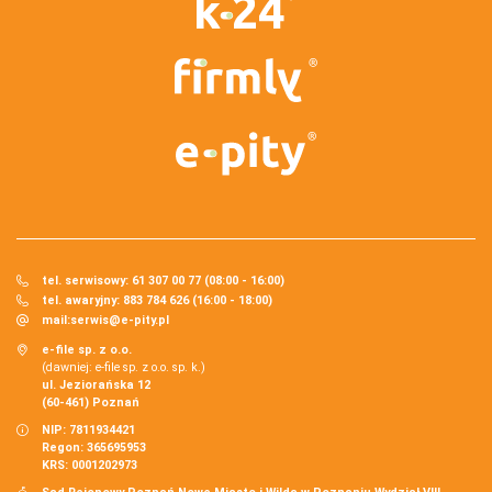
tel. serwisowy: 61 307 00 77 (08:00 - 16:00)
tel. awaryjny: 883 784 626 (16:00 - 18:00)
mail:
serwis@e-pity.pl
e-file sp. z o.o.
(dawniej: e-file sp. z o.o. sp. k.)
ul. Jeziorańska 12
(60-461) Poznań
NIP: 7811934421
Regon: 365695953
KRS: 0001202973