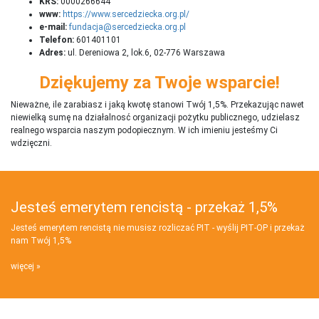
KRS:
0000266644
www:
https://www.sercedziecka.org.pl/
e-mail:
fundacja@sercedziecka.org.pl
Telefon:
601401101
Adres:
ul. Dereniowa 2, lok.6, 02-776 Warszawa
Dziękujemy za Twoje wsparcie!
Nieważne, ile zarabiasz i jaką kwotę stanowi Twój 1,5%. Przekazując nawet
niewielką sumę na działalnosć organizacji pożytku publicznego, udzielasz
realnego wsparcia naszym podopiecznym. W ich imieniu jesteśmy Ci
wdzięczni.
Jesteś emerytem rencistą - przekaż 1,5%
Jesteś emerytem rencistą nie musisz rozliczać PIT - wyślij PIT‑OP i przekaż
nam Twój 1,5%
więcej