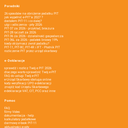
Poradniki
26 sposobów na obniżenie podatku PIT
jak wypełnić e-PIT'a 2027 ?
dostałem PIT-11 i co dalej?
ulgi i odliczenia - pity 2026
PIT-37 za 2026 - przykład, broszura
PIT-28 ryczałt za 2026
PIT-36 za 2026 - działalność gospodarcza
PIT-36L za 2026 - podatek liniowy 19%
kiedy otrzymasz zwrot podatku?
PIT-11, PIT-8C, PIT-4R i IFT - Płatnik PIT
rozliczenie PIT przez urząd skarbowy
e-Deklaracje
sprawdź i rozlicz Twój e PIT 2026
dlaczego warto sprawdzić Twój e-PIT
FAQ do usługi Twój e-PIT
e-Urząd Skarbowy obsługa online
kody weryfikacji UPO e-deklaracji
znajdź kod Urzędu Skarbowego
e-deklaracje VAT, CIT, PCC oraz inne
Pomoc
FAQ
filmy Video
dokumentacja - help
kalkulatory podatkowe
darmowy e-book PIT-11
aktualności e-pity