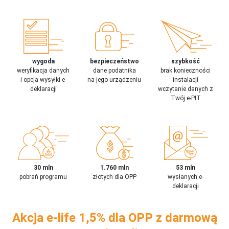
wygoda
bezpieczeństwo
szybkość
weryfikacja danych
dane podatnika
brak konieczności
i opcja wysyłki e-
na jego urządzeniu
instalacji
deklaracji
wczytanie danych z
Twój e-PIT
30 mln
1.760 mln
53 mln
pobrań programu
złotych dla OPP
wysłanych e-
deklaracji
Akcja e-life 1,5% dla OPP z darmową