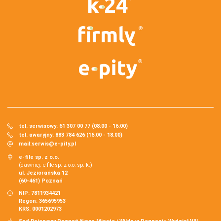
tel. serwisowy: 61 307 00 77 (08:00 - 16:00)
tel. awaryjny: 883 784 626 (16:00 - 18:00)
mail:
serwis@e-pity.pl
e-file sp. z o.o.
(dawniej: e-file sp. z o.o. sp. k.)
ul. Jeziorańska 12
(60-461) Poznań
NIP: 7811934421
Regon: 365695953
KRS: 0001202973