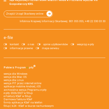
Sąd Rejonowy Poznań Nowe Miasto i Wilda w Poznaniu Wydział VIII
Gospodarczy KRS.
Znajdź Urząd Skarbowy online
Infolinia Krajowej Informacji Skarbowej: 801 055 055, +48 22 330 03 30
e-file
kontakt
o nas
opinie użytkowników
wesprzyj e-pity
informacje prawne
mapa serwisu
®
Pobierz
Program
e‑
pity
wersja dla Windows
wersja dla Mac OS
wersja dla Linux
wersja PIT przez internet online
aplikacje mobilne Android, iOS
archiwalna wersja Programu e-pity
e-pity 2026/2027 w fillup
e‑Faktury KSeF w fillup
Darmowa faktura KSeF
firmly aplikacja KSeF na telefon
fillup | k24 - KSeF w biurze rachunkowym