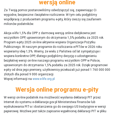
wersją online
Za Twoją pomoc postanowiliśmy odwdzięczyć się, zapewniając Ci
wygodne, bezpieczne i bezpłatne rozliczenie. W tym celu podjęliśmy
współpracę z producentem programu e-pity, który cieszy się zaufaniem
milionów podatników.
Akcja e-life 1,5% dla OPP z darmową wersją online dedykowna jest
wszystkim OPP, uprawnionym do otrzymania 1,5% podatku za 2025 rok.
Program e-pity 2025 on-line aktywnie wspiera Organizacje Pożytku
Publicznego. W naszym programie do rozliczania e-PITów w 2026 roku
wspieramy ideę 1,5%. Wiemy, że wielu z Państwa od lat sympatyzuje i
wspiera konkretne OPP, dlatego podjęliśmy decyzję o udostępnieniu
bezpłatnej wersji on-line naszego programu wszystkim OPP w Polsce,
uprawnionym do otrzymania 1,5% podatku za 2025 rok. Dzięki programowi
e-pity od dnia jego premiery, użytkownicy przekazali już ponad 1 760 000 000
złotych dla ponad 9 000 organizacji.
Więcej informacji na
www.e-life.org.pl
Wersja online programu e-pity
W wersji on-line podatnik ma możliwość wysłania deklaracji PIT przez
Internet do systemu e-deklaracje.gov.pl Ministerstwa Finansów lub
wydrukowania PIT-a i dostarczenia go do swojego US tradycyjnie w wersji
papierowej. Możliwe jest także zapisanie wypełnionej deklaracji PIT w pliku