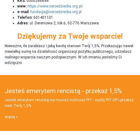
KRS:
0000266644
www:
https://www.sercedziecka.org.pl/
e-mail:
fundacja@sercedziecka.org.pl
Telefon:
601401101
Adres:
ul. Dereniowa 2, lok.6, 02-776 Warszawa
Dziękujemy za Twoje wsparcie!
Nieważne, ile zarabiasz i jaką kwotę stanowi Twój 1,5%. Przekazując nawet
niewielką sumę na działalnosć organizacji pożytku publicznego, udzielasz
realnego wsparcia naszym podopiecznym. W ich imieniu jesteśmy Ci
wdzięczni.
Jesteś emerytem rencistą - przekaż 1,5%
Jesteś emerytem rencistą nie musisz rozliczać PIT - wyślij PIT‑OP i przekaż
nam Twój 1,5%
więcej