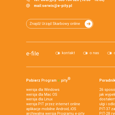
mail:
serwis@e-pity.pl
Znajdź Urząd Skarbowy online
e-file
kontakt
o nas
®
Pobierz
Program
e‑
pity
Poradnik
wersja dla Windows
26 sposo
wersja dla Mac OS
jak wypeł
wersja dla Linux
dostałem 
wersja PIT przez internet online
ulgi i odl
aplikacje mobilne Android, iOS
PIT-37 za
archiwalna wersja Programu e-pity
PIT-28 ry