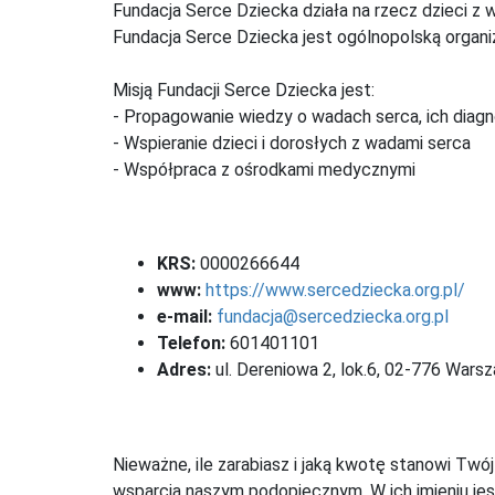
Fundacja Serce Dziecka działa na rzecz dzieci z 
Fundacja Serce Dziecka jest ogólnopolską organi
Misją Fundacji Serce Dziecka jest:
- Propagowanie wiedzy o wadach serca, ich diagn
- Wspieranie dzieci i dorosłych z wadami serca
- Współpraca z ośrodkami medycznymi
KRS:
0000266644
www:
https://www.sercedziecka.org.pl/
e-mail:
fundacja@sercedziecka.org.pl
Telefon:
601401101
Adres:
ul. Dereniowa 2, lok.6, 02-776 Wars
Nieważne, ile zarabiasz i jaką kwotę stanowi Twó
wsparcia naszym podopiecznym. W ich imieniu jes