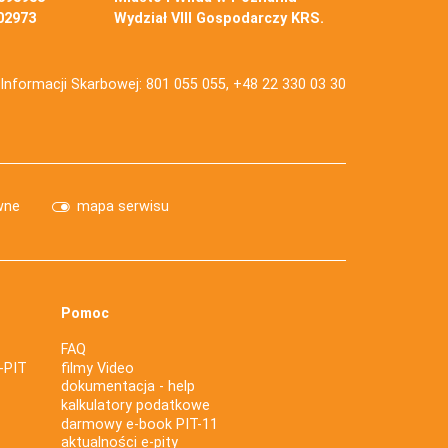
02973
Wydział VIII Gospodarczy KRS.
j Informacji Skarbowej: 801 055 055, +48 22 330 03 30
wne
mapa serwisu
Pomoc
FAQ
-PIT
filmy Video
dokumentacja - help
kalkulatory podatkowe
darmowy e-book PIT-11
aktualności e-pity