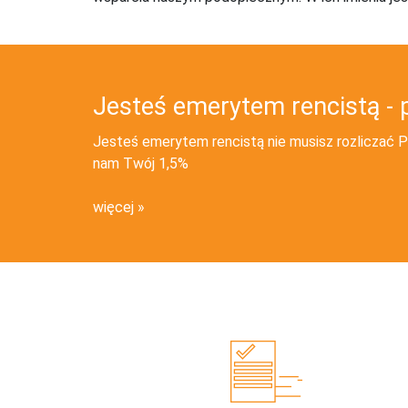
Jesteś emerytem rencistą - 
Jesteś emerytem rencistą nie musisz rozliczać PI
nam Twój 1,5%
więcej