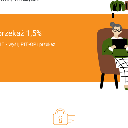
przekaż 1,5%
T - wyślij PIT‑OP i przekaż