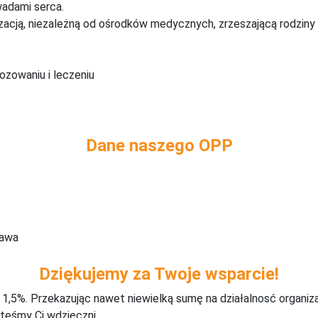
wadami serca.
zacją, niezależną od ośrodków medycznych, zrzeszającą rodziny 
ozowaniu i leczeniu
Dane naszego OPP
zawa
Dziękujemy za Twoje wsparcie!
j 1,5%. Przekazując nawet niewielką sumę na działalnosć organiz
teśmy Ci wdzięczni.