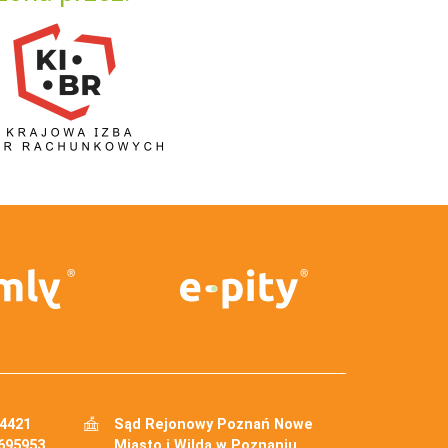
34421
Sąd Rejonowy Poznań Nowe
695953
Miasto i Wilda w Poznaniu