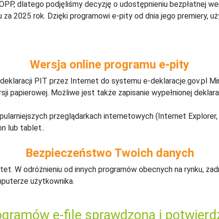
 OPP, dlatego podjęliśmy decyzję o udostępnieniu bezpłatnej w
za 2025 rok. Dzięki programowi e-pity od dnia jego premiery, u
Wersja online programu e-pity
deklaracji PIT przez Internet do systemu e-deklaracje.gov.pl M
ji papierowej. Możliwe jest także zapisanie wypełnionej deklarac
pularniejszych przeglądarkach internetowych (Internet Explorer, 
n lub tablet..
Bezpieczeństwo Twoich danych
tet. W odróżnieniu od innych programów obecnych na rynku,
ż
ad
mputerze użytkownika.
gramów e-file sprawdzona i potwierd