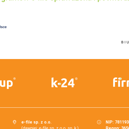
e-file sp. z o.o.
NIP: 78119
(dawniej: e-file sp. z o.o. sp. k.)
Regon: 365