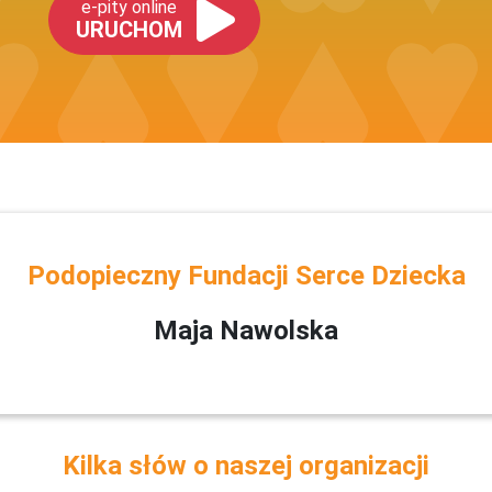
e-pity online
URUCHOM
Podopieczny Fundacji Serce Dziecka
Maja Nawolska
Kilka słów o naszej organizacji