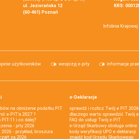
ul. Jeziorańska 12
KRS: 00012
(60-461) Poznań
Infolinia Krajowe
opinie użytkowników
wesprzyj e-pity
informacje pra
i
e-Deklaracje
bów na obniżenie podatku PIT
sprawdź i rozlicz Twój e PIT 2026
nić e-PIT'a 2027 ?
dlaczego warto sprawdzić Twój e
PIT-11 i co dalej?
FAQ do usługi Twój e-PIT
iczenia - pity 2026
e-Urząd Skarbowy obsługa online
 2026 - przykład, broszura
kody weryfikacji UPO e-deklaracji
czałt za 2026
znajdź kod Urzędu Skarbowego