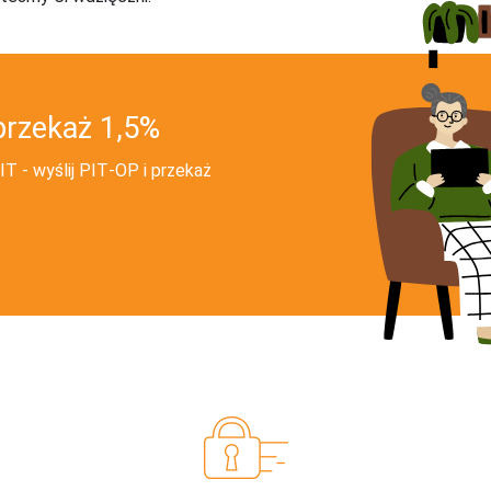
przekaż 1,5%
T - wyślij PIT‑OP i przekaż