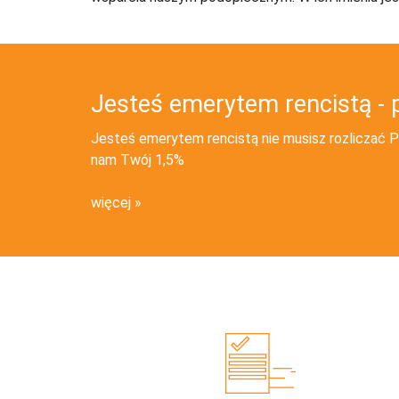
Jesteś emerytem rencistą - 
Jesteś emerytem rencistą nie musisz rozliczać PI
nam Twój 1,5%
więcej