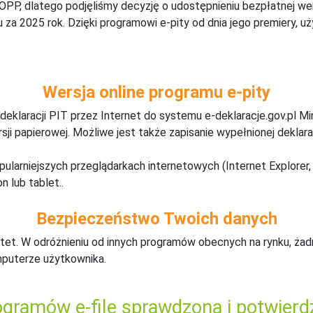
 OPP, dlatego podjęliśmy decyzję o udostępnieniu bezpłatnej w
za 2025 rok. Dzięki programowi e-pity od dnia jego premiery, u
Wersja online programu e-pity
deklaracji PIT przez Internet do systemu e-deklaracje.gov.pl M
ji papierowej. Możliwe jest także zapisanie wypełnionej deklarac
pularniejszych przeglądarkach internetowych (Internet Explorer, 
n lub tablet..
Bezpieczeństwo Twoich danych
tet. W odróżnieniu od innych programów obecnych na rynku,
ż
ad
mputerze użytkownika.
gramów e-file sprawdzona i potwierd