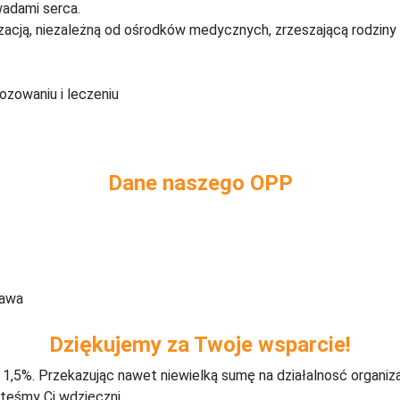
wadami serca.
zacją, niezależną od ośrodków medycznych, zrzeszającą rodziny 
ozowaniu i leczeniu
Dane naszego OPP
zawa
Dziękujemy za Twoje wsparcie!
j 1,5%. Przekazując nawet niewielką sumę na działalnosć organiz
teśmy Ci wdzięczni.