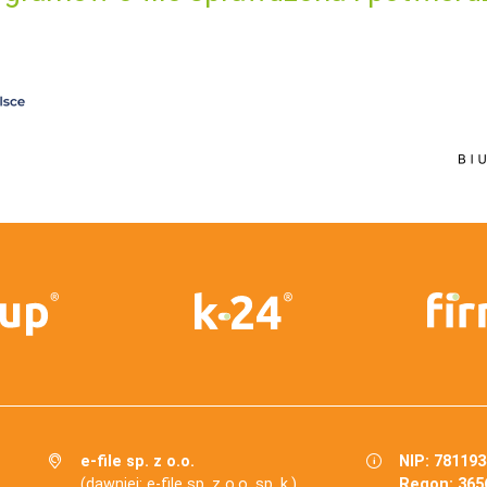
e-file sp. z o.o.
NIP: 78119
(dawniej: e-file sp. z o.o. sp. k.)
Regon: 365