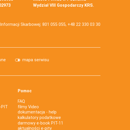
02973
Wydział VIII Gospodarczy KRS.
j Informacji Skarbowej: 801 055 055, +48 22 330 03 30
wne
mapa serwisu
Pomoc
FAQ
-PIT
filmy Video
dokumentacja - help
kalkulatory podatkowe
darmowy e-book PIT-11
aktualności e-pity