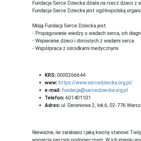
Fundacja Serce Dziecka działa na rzecz dzieci z 
Fundacja Serce Dziecka jest ogólnopolską organi
Misją Fundacji Serce Dziecka jest:
- Propagowanie wiedzy o wadach serca, ich diagn
- Wspieranie dzieci i dorosłych z wadami serca
- Współpraca z ośrodkami medycznymi
KRS:
0000266644
www:
https://www.sercedziecka.org.pl/
e-mail:
fundacja@sercedziecka.org.pl
Telefon:
601401101
Adres:
ul. Dereniowa 2, lok.6, 02-776 Wars
Nieważne, ile zarabiasz i jaką kwotę stanowi Twó
wsparcia naszym podopiecznym. W ich imieniu jes