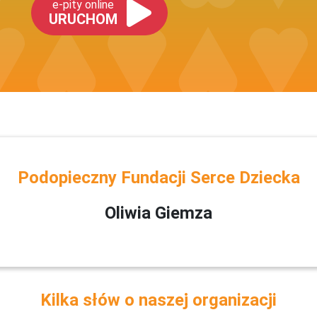
e-pity online
URUCHOM
Podopieczny Fundacji Serce Dziecka
Oliwia Giemza
Kilka słów o naszej organizacji