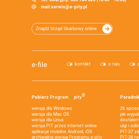
mail:
serwis@e-pity.pl
Znajdź Urząd Skarbowy online
e-file
kontakt
o nas
®
Pobierz
Program
e‑
pity
Poradnik
wersja dla Windows
26 sposo
wersja dla Mac OS
jak wypeł
wersja dla Linux
dostałem 
wersja PIT przez internet online
ulgi i odl
aplikacje mobilne Android, iOS
PIT-37 za
archiwalna wersja Programu e-pity
PIT-28 ry