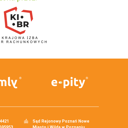
34421
Sąd Rejonowy Poznań Nowe
695953
Miasto i Wilda w Poznaniu