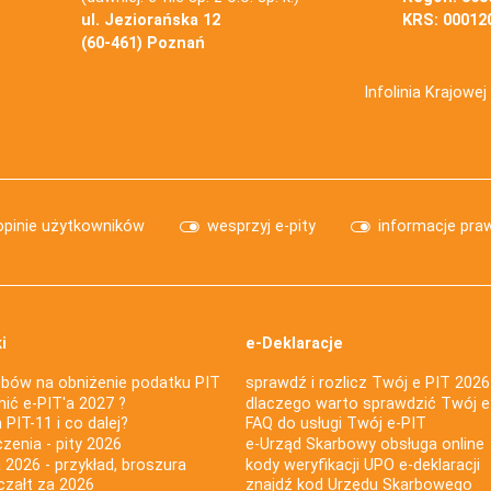
ul. Jeziorańska 12
KRS: 00012
(60-461) Poznań
Infolinia Krajowe
opinie użytkowników
wesprzyj e-pity
informacje pra
i
e-Deklaracje
bów na obniżenie podatku PIT
sprawdź i rozlicz Twój e PIT 2026
nić e-PIT'a 2027 ?
dlaczego warto sprawdzić Twój e
PIT-11 i co dalej?
FAQ do usługi Twój e-PIT
iczenia - pity 2026
e-Urząd Skarbowy obsługa online
 2026 - przykład, broszura
kody weryfikacji UPO e-deklaracji
czałt za 2026
znajdź kod Urzędu Skarbowego