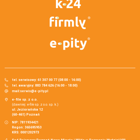
tel. serwisowy: 61 307 00 77 (08:00 - 16:00)
tel. awaryjny: 883 784 626 (16:00 - 18:00)
mail:
serwis@e-pity.pl
e-file sp. z o.o.
(dawniej: e-file sp. z o.o. sp. k.)
ul. Jeziorańska 12
(60-461) Poznań
NIP: 7811934421
Regon: 365695953
KRS: 0001202973