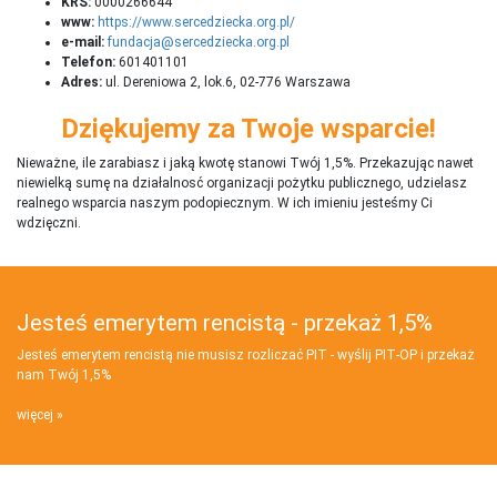
KRS:
0000266644
www:
https://www.sercedziecka.org.pl/
e-mail:
fundacja@sercedziecka.org.pl
Telefon:
601401101
Adres:
ul. Dereniowa 2, lok.6, 02-776 Warszawa
Dziękujemy za Twoje wsparcie!
Nieważne, ile zarabiasz i jaką kwotę stanowi Twój 1,5%. Przekazując nawet
niewielką sumę na działalnosć organizacji pożytku publicznego, udzielasz
realnego wsparcia naszym podopiecznym. W ich imieniu jesteśmy Ci
wdzięczni.
Jesteś emerytem rencistą - przekaż 1,5%
Jesteś emerytem rencistą nie musisz rozliczać PIT - wyślij PIT‑OP i przekaż
nam Twój 1,5%
więcej