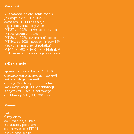
Poradniki
26 sposobów na obniżenie podatku PIT
jak wypełnić e-PIT'a 2027 ?
dostałem PIT-11 i co dalej?
ulgi i odliczenia - pity 2026
PIT-37 za 2026 - przykład, broszura
PIT-28 ryczałt za 2026
PIT-36 za 2026 - działalność gospodarcza
PIT-36L za 2026 - podatek liniowy 19%
kiedy otrzymasz zwrot podatku?
PIT-11, PIT-8C, PIT-4R i IFT - Płatnik PIT
rozliczenie PIT przez urząd skarbowy
e-Deklaracje
sprawdź i rozlicz Twój e PIT 2026
dlaczego warto sprawdzić Twój e-PIT
FAQ do usługi Twój e-PIT
e-Urząd Skarbowy obsługa online
kody weryfikacji UPO e-deklaracji
znajdź kod Urzędu Skarbowego
e-deklaracje VAT, CIT, PCC oraz inne
Pomoc
FAQ
filmy Video
dokumentacja - help
kalkulatory podatkowe
darmowy e-book PIT-11
aktualności e-pity