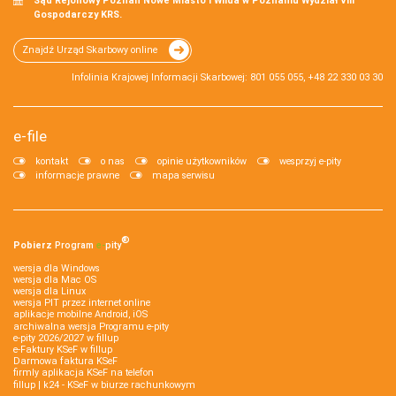
Sąd Rejonowy Poznań Nowe Miasto i Wilda w Poznaniu Wydział VIII
Gospodarczy KRS.
Znajdź Urząd Skarbowy online
Infolinia Krajowej Informacji Skarbowej: 801 055 055, +48 22 330 03 30
e-file
kontakt
o nas
opinie użytkowników
wesprzyj e-pity
informacje prawne
mapa serwisu
®
Pobierz
Program
e‑
pity
wersja dla Windows
wersja dla Mac OS
wersja dla Linux
wersja PIT przez internet online
aplikacje mobilne Android, iOS
archiwalna wersja Programu e-pity
e-pity 2026/2027 w fillup
e‑Faktury KSeF w fillup
Darmowa faktura KSeF
firmly aplikacja KSeF na telefon
fillup | k24 - KSeF w biurze rachunkowym