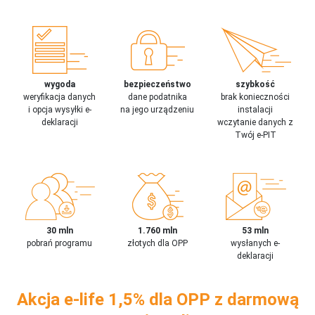
wygoda
bezpieczeństwo
szybkość
weryfikacja danych
dane podatnika
brak konieczności
i opcja wysyłki e-
na jego urządzeniu
instalacji
deklaracji
wczytanie danych z
Twój e-PIT
30 mln
1.760 mln
53 mln
pobrań programu
złotych dla OPP
wysłanych e-
deklaracji
Akcja e-life 1,5% dla OPP z darmową