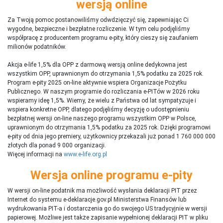
wersją online
Za Twoją pomoc postanowiliśmy odwdzięczyć się, zapewniając Ci
wygodne, bezpieczne i bezpłatne rozliczenie. W tym celu podjęliśmy
współpracę z producentem programu e-pity, który cieszy się zaufaniem
milionów podatników.
Akcja e-life 1,5% dla OPP z darmową wersją online dedykowna jest
wszystkim OPP, uprawnionym do otrzymania 1,5% podatku za 2025 rok.
Program e-pity 2025 on-line aktywnie wspiera Organizacje Pożytku
Publicznego. W naszym programie do rozliczania e-PITów w 2026 roku
wspieramy ideę 1,5%. Wiemy, że wielu z Państwa od lat sympatyzuje i
wspiera konkretne OPP, dlatego podjęliśmy decyzję o udostępnieniu
bezpłatnej wersji on-line naszego programu wszystkim OPP w Polsce,
uprawnionym do otrzymania 1,5% podatku za 2025 rok. Dzięki programowi
e-pity od dnia jego premiery, użytkownicy przekazali już ponad 1 760 000 000
złotych dla ponad 9 000 organizacji.
Więcej informacji na
www.e-life.org.pl
Wersja online programu e-pity
W wersji on-line podatnik ma możliwość wysłania deklaracji PIT przez
Internet do systemu e-deklaracje.gov.pl Ministerstwa Finansów lub
wydrukowania PIT-a i dostarczenia go do swojego US tradycyjnie w wersji
papierowej. Możliwe jest także zapisanie wypełnionej deklaracji PIT w pliku