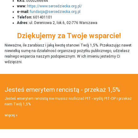
KRS:
0000266644
www:
https://www.sercedziecka.org.pl/
e-mail:
fundacja@sercedziecka.org.pl
Telefon:
601401101
Adres:
ul. Dereniowa 2, lok.6, 02-776 Warszawa
Dziękujemy za Twoje wsparcie!
Nieważne, ile zarabiasz i jaką kwotę stanowi Twój 1,5%. Przekazując nawet
niewielką sumę na działalnosć organizacji pożytku publicznego, udzielasz
realnego wsparcia naszym podopiecznym. W ich imieniu jesteśmy Ci
wdzięczni.
Jesteś emerytem rencistą - przekaż 1,5%
Jesteś emerytem rencistą nie musisz rozliczać PIT - wyślij PIT‑OP i przekaż
nam Twój 1,5%
więcej