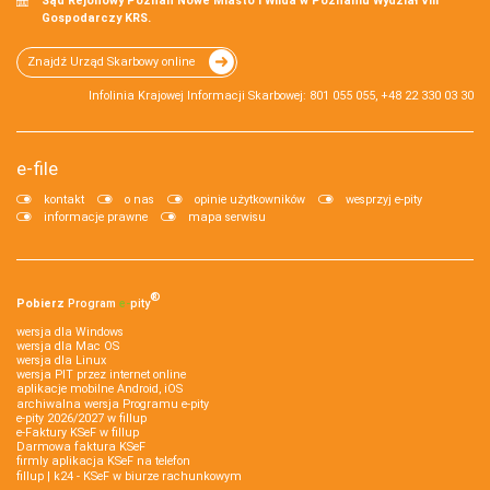
Sąd Rejonowy Poznań Nowe Miasto i Wilda w Poznaniu Wydział VIII
Gospodarczy KRS.
Znajdź Urząd Skarbowy online
Infolinia Krajowej Informacji Skarbowej: 801 055 055, +48 22 330 03 30
e-file
kontakt
o nas
opinie użytkowników
wesprzyj e-pity
informacje prawne
mapa serwisu
®
Pobierz
Program
e‑
pity
wersja dla Windows
wersja dla Mac OS
wersja dla Linux
wersja PIT przez internet online
aplikacje mobilne Android, iOS
archiwalna wersja Programu e-pity
e-pity 2026/2027 w fillup
e‑Faktury KSeF w fillup
Darmowa faktura KSeF
firmly aplikacja KSeF na telefon
fillup | k24 - KSeF w biurze rachunkowym