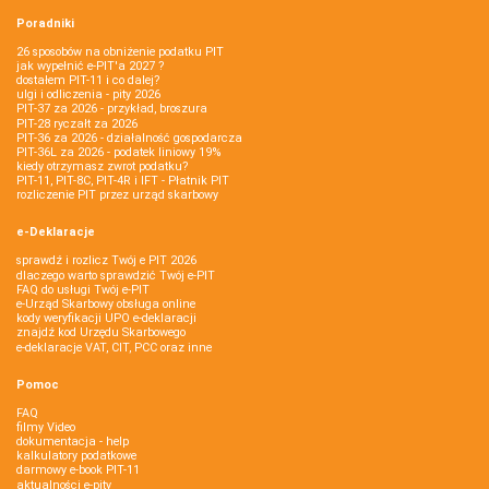
Poradniki
26 sposobów na obniżenie podatku PIT
jak wypełnić e-PIT'a 2027 ?
dostałem PIT-11 i co dalej?
ulgi i odliczenia - pity 2026
PIT-37 za 2026 - przykład, broszura
PIT-28 ryczałt za 2026
PIT-36 za 2026 - działalność gospodarcza
PIT-36L za 2026 - podatek liniowy 19%
kiedy otrzymasz zwrot podatku?
PIT-11, PIT-8C, PIT-4R i IFT - Płatnik PIT
rozliczenie PIT przez urząd skarbowy
e-Deklaracje
sprawdź i rozlicz Twój e PIT 2026
dlaczego warto sprawdzić Twój e-PIT
FAQ do usługi Twój e-PIT
e-Urząd Skarbowy obsługa online
kody weryfikacji UPO e-deklaracji
znajdź kod Urzędu Skarbowego
e-deklaracje VAT, CIT, PCC oraz inne
Pomoc
FAQ
filmy Video
dokumentacja - help
kalkulatory podatkowe
darmowy e-book PIT-11
aktualności e-pity