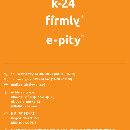
tel. serwisowy: 61 307 00 77 (08:00 - 16:00)
tel. awaryjny: 883 784 626 (16:00 - 18:00)
mail:
serwis@e-pity.pl
e-file sp. z o.o.
(dawniej: e-file sp. z o.o. sp. k.)
ul. Jeziorańska 12
(60-461) Poznań
NIP: 7811934421
Regon: 365695953
KRS: 0001202973