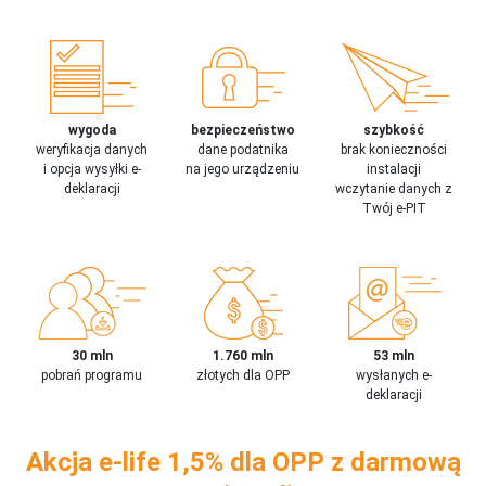
wygoda
bezpieczeństwo
szybkość
weryfikacja danych
dane podatnika
brak konieczności
i opcja wysyłki e-
na jego urządzeniu
instalacji
deklaracji
wczytanie danych z
Twój e-PIT
30 mln
1.760 mln
53 mln
pobrań programu
złotych dla OPP
wysłanych e-
deklaracji
Akcja e-life 1,5% dla OPP z darmową