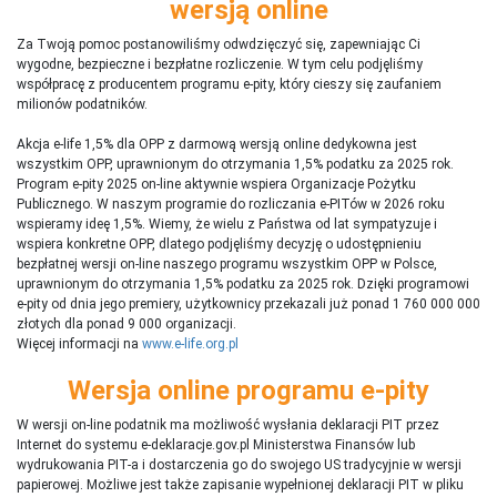
wersją online
Za Twoją pomoc postanowiliśmy odwdzięczyć się, zapewniając Ci
wygodne, bezpieczne i bezpłatne rozliczenie. W tym celu podjęliśmy
współpracę z producentem programu e-pity, który cieszy się zaufaniem
milionów podatników.
Akcja e-life 1,5% dla OPP z darmową wersją online dedykowna jest
wszystkim OPP, uprawnionym do otrzymania 1,5% podatku za 2025 rok.
Program e-pity 2025 on-line aktywnie wspiera Organizacje Pożytku
Publicznego. W naszym programie do rozliczania e-PITów w 2026 roku
wspieramy ideę 1,5%. Wiemy, że wielu z Państwa od lat sympatyzuje i
wspiera konkretne OPP, dlatego podjęliśmy decyzję o udostępnieniu
bezpłatnej wersji on-line naszego programu wszystkim OPP w Polsce,
uprawnionym do otrzymania 1,5% podatku za 2025 rok. Dzięki programowi
e-pity od dnia jego premiery, użytkownicy przekazali już ponad 1 760 000 000
złotych dla ponad 9 000 organizacji.
Więcej informacji na
www.e-life.org.pl
Wersja online programu e-pity
W wersji on-line podatnik ma możliwość wysłania deklaracji PIT przez
Internet do systemu e-deklaracje.gov.pl Ministerstwa Finansów lub
wydrukowania PIT-a i dostarczenia go do swojego US tradycyjnie w wersji
papierowej. Możliwe jest także zapisanie wypełnionej deklaracji PIT w pliku