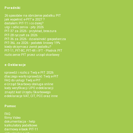
Poradniki
26 sposobów na obniżenie podatku PIT
jak wypełnić e-PIT'a 2027 ?
dostałem PIT-11 i co dalej?
ulgi i odliczenia - pity 2026
PIT-37 za 2026 - przykład, broszura
PIT-28 ryczałt za 2026
PIT-36 za 2026 - działalność gospodarcza
PIT-36L za 2026 - podatek liniowy 19%
kiedy otrzymasz zwrot podatku?
PIT-11, PIT-8C, PIT-4R i IFT - Płatnik PIT
rozliczenie PIT przez urząd skarbowy
e-Deklaracje
sprawdź i rozlicz Twój e PIT 2026
dlaczego warto sprawdzić Twój e-PIT
FAQ do usługi Twój e-PIT
e-Urząd Skarbowy obsługa online
kody weryfikacji UPO e-deklaracji
znajdź kod Urzędu Skarbowego
e-deklaracje VAT, CIT, PCC oraz inne
Pomoc
FAQ
filmy Video
dokumentacja - help
kalkulatory podatkowe
darmowy e-book PIT-11