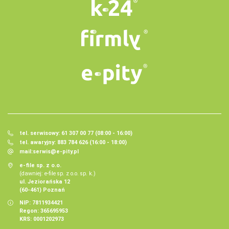
tel. serwisowy: 61 307 00 77 (08:00 - 16:00)
tel. awaryjny: 883 784 626 (16:00 - 18:00)
mail:
serwis@e-pity.pl
e-file sp. z o.o.
(dawniej: e-file sp. z o.o. sp. k.)
ul. Jeziorańska 12
(60-461) Poznań
NIP: 7811934421
Regon: 365695953
KRS: 0001202973