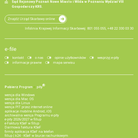
Sąd Rejonowy Poznań Nowe Miasto i Wilda w Poznaniu Wydział VIII
Gospodarczy KRS.
Znajdź Urząd Skarbowy online
Infolinia Krajowej Informacji Skarbowej: 801 055 055, +48 22 330 03 30
e-file
kontakt
o nas
opinie użytkowników
wesprzyj e-pity
informacje prawne
mapa serwisu
®
Pobierz
Program
e‑
pity
wersja dla Windows
wersja dla Mac OS
wersja dla Linux
wersja PIT przez internet online
aplikacje mobilne Android, iOS
archiwalna wersja Programu e-pity
e-pity 2026/2027 w fillup
e‑Faktury KSeF w fillup
Darmowa faktura KSeF
firmly aplikacja KSeF na telefon
fillup | k24 - KSeF w biurze rachunkowym